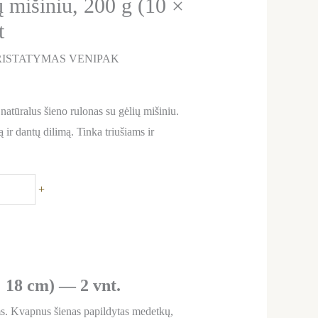
ų mišiniu, 200 g (10 ×
t
ISTATYMAS VENIPAK
tūralus šieno rulonas su gėlių mišiniu.
ir dantų dilimą. Tinka triušiams ir
+
× 18 cm) — 2 vnt.
ms. Kvapnus šienas papildytas medetkų,