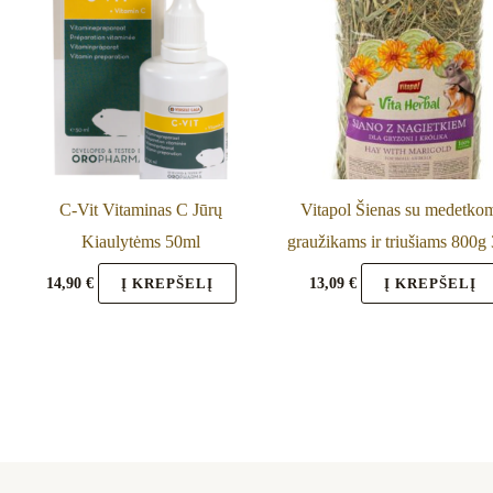
C-Vit Vitaminas C Jūrų
Vitapol Šienas su medetko
Kiaulytėms 50ml
graužikams ir triušiams 800g
14,90
€
13,09
€
Į KREPŠELĮ
Į KREPŠELĮ