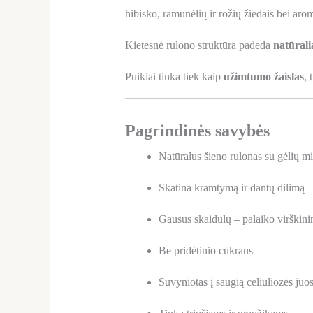
hibisko, ramunėlių ir rožių žiedais bei arom
Kietesnė rulono struktūra padeda
natūralia
Puikiai tinka tiek kaip
užimtumo žaislas
, 
Pagrindinės savybės
Natūralus šieno rulonas su gėlių mi
Skatina kramtymą ir dantų dilimą
Gausus skaidulų – palaiko virškin
Be pridėtinio cukraus
Suvyniotas į saugią celiuliozės juos