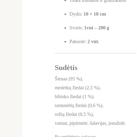
Tinka triušiams ir graužikams
Dydis:
10 × 18 cm
Svoris:
1vnt –
200 g
Pakuotė:
2 vnt.
Sudėtis
Šienas (95 %),
medetkų žiedai (2,5 %),
hibisko žiedai (1 %),
ramunėlių žiedai (0,6 %),
rožių žiedai (0,5 %),
vaisiai, pipirmėtė, šalavijas, jonažolė.
Be pridėtinio cukraus.