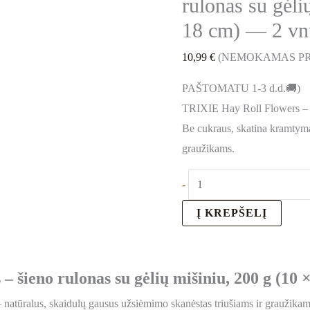
rulonas su gėli
×
vnt
18
18 cm) — 2 vn
cm)
10,99
€
(NEMOKAMAS PR
—
2
PAŠTOMATU 1-3 d.d.🚚)
vnt
TRIXIE Hay Roll Flowers – na
Be cukraus, skatina kramtymą 
graužikams.
-
Į KREPŠELĮ
 šieno rulonas su gėlių mišiniu, 200 g (10 
 natūralus, skaidulų gausus užsiėmimo skanėstas triušiams ir graužika