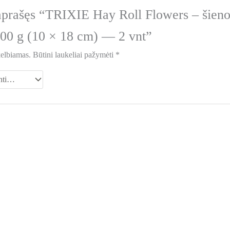
aprašęs “TRIXIE Hay Roll Flowers – šieno
 200 g (10 × 18 cm) — 2 vnt”
kelbiamas.
Būtini laukeliai pažymėti
*