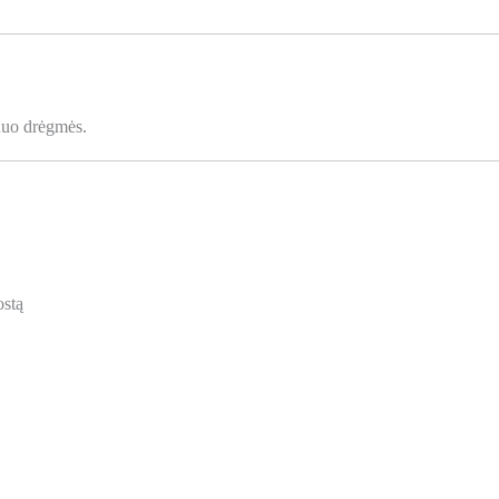
 nuo drėgmės.
ostą