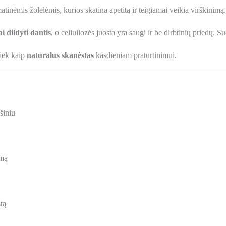
atinėmis žolelėmis, kurios skatina apetitą ir teigiamai veikia virškinimą.
i dildyti dantis
, o celiuliozės juosta yra saugi ir be dirbtinių priedų. S
tiek kaip
natūralus skanėstas
kasdieniam praturtinimui.
šiniu
imą
tą