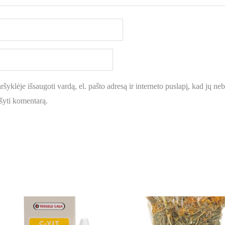
šyklėje išsaugoti vardą, el. pašto adresą ir interneto puslapį, kad jų nebe
ašyti komentarą.