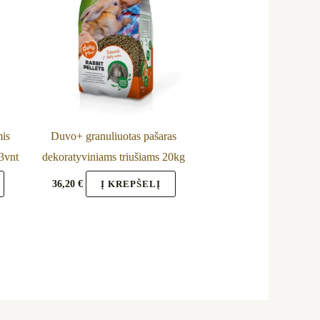
mis
Duvo+ granuliuotas pašaras
 3vnt
dekoratyviniams triušiams 20kg
36,20
€
Į KREPŠELĮ