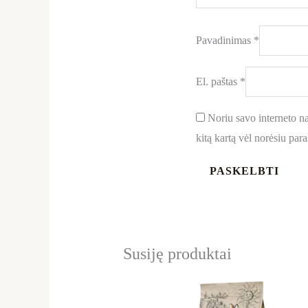
Pavadinimas
*
El. paštas
*
Noriu savo interneto nar
kitą kartą vėl norėsiu par
Susiję produktai