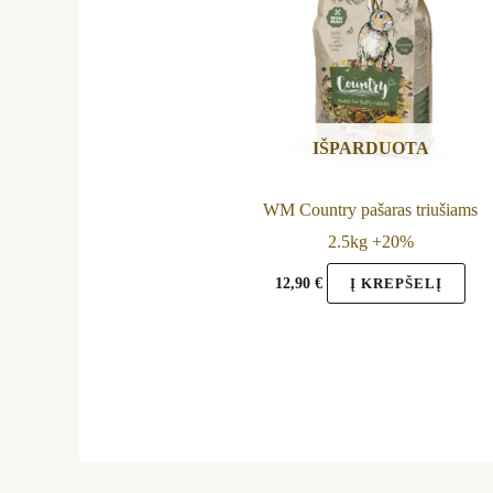
IŠPARDUOTA
WM Country pašaras triušiams
2.5kg +20%
12,90
€
Į KREPŠELĮ