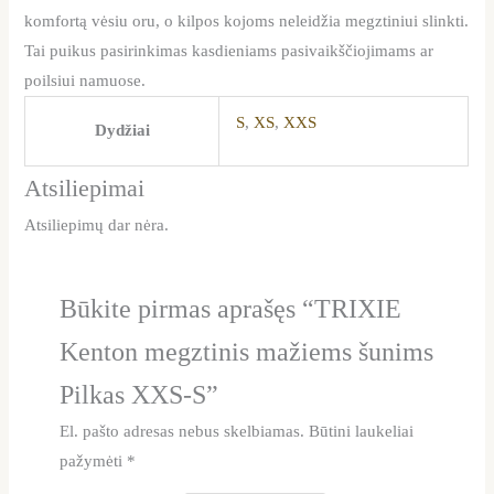
komfortą vėsiu oru, o kilpos kojoms neleidžia megztiniui slinkti.
Tai puikus pasirinkimas kasdieniams pasivaikščiojimams ar
poilsiui namuose.
S
,
XS
,
XXS
Dydžiai
Atsiliepimai
Atsiliepimų dar nėra.
Būkite pirmas aprašęs “TRIXIE
Kenton megztinis mažiems šunims
Pilkas XXS-S”
El. pašto adresas nebus skelbiamas.
Būtini laukeliai
pažymėti
*