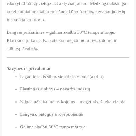
išlaikyti drabužį vietoje net aktyviai judant. Medžiaga elastinga,
todėl puikiai prisitaiko prie šuns kūno formos, nevaržo judesių
ir suteikia komforto.
Lengvai prižiūrimas – galima skalbti 30°C temperatūroje.
Klasikinė pilka spalva suteikia megztiniui universalumo ir
stilingą išvaizdą.
Savybės ir privalumai
Pagamintas iš šiltos sintetinės vilnos (akrilo)
Elastingas audinys – nevaržo judesių
Kilpos užpakalinėms kojoms – megztinis išlieka vietoje
Lengvas, patogus ir kvėpuojantis
Galima skalbti 30°C temperatūroje