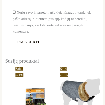
Noriu savo interneto naršyklėje išsaugoti vardą, el.
pašto adresą ir interneto puslapį, kad jų nebereiktų
įvesti iš naujo, kai kitą kartą vėl norėsiu parašyti
komentarą.
Susiję produktai
Price
Price
This
This
Sale!
Sale!
range:
range:
product
product
-21%
-11%
32,80 €
14,90 €
through
through
has
has
50,59 €
19,90 €
multiple
multiple
variants.
variants.
The
The