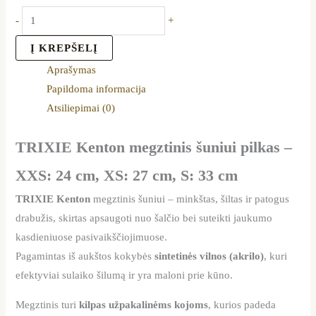
-
+
Į KREPŠELĮ
Aprašymas
Papildoma informacija
Atsiliepimai (0)
TRIXIE Kenton megztinis šuniui pilkas –
XXS: 24 cm, XS: 27 cm, S: 33 cm
TRIXIE Kenton
megztinis šuniui – minkštas, šiltas ir patogus
drabužis, skirtas apsaugoti nuo šalčio bei suteikti jaukumo
kasdieniuose pasivaikščiojimuose.
Pagamintas iš aukštos kokybės
sintetinės vilnos (akrilo)
, kuri
efektyviai sulaiko šilumą ir yra maloni prie kūno.
Megztinis turi
kilpas užpakalinėms kojoms
, kurios padeda