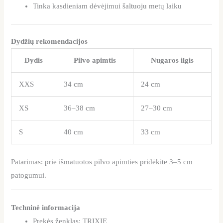
Tinka kasdieniam dėvėjimui šaltuoju metų laiku
Dydžių rekomendacijos
Dydis
Pilvo apimtis
Nugaros ilgis
XXS
34 cm
24 cm
XS
36–38 cm
27–30 cm
S
40 cm
33 cm
Patarimas: prie išmatuotos pilvo apimties pridėkite 3–5 cm
patogumui.
Techninė informacija
Prekės ženklas: TRIXIE