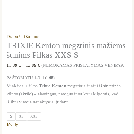
Drabužiai šunims
TRIXIE Kenton megztinis mažiems
šunims Pilkas XXS-S
11,89
€
–
13,89
€
(NEMOKAMAS PRISTATYMAS VENIPAK
PAŠTOMATU 1-3 d.d.🚚)
Minkštas ir šiltas
Trixie Kenton
megztinis šuniui iš sintetinės
vilnos (akrilo) – elastingas, patogus ir su kojų kilpomis, kad
išliktų vietoje net aktyviai judant.
S
XS
XXS
Išvalyti