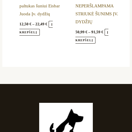
paltukas šuniui Eisbar
NEPERŠLAMPAMA
be
be
Juoda Įv. dydžių
STRIUKĖ ŠUNIMS ĮV.
chosen
chosen
DYDŽIŲ
on
on
12,50
€
–
22,49
€
Į
the
the
50,99
€
–
91,59
€
KREPŠELĮ
Į
product
product
KREPŠELĮ
page
page