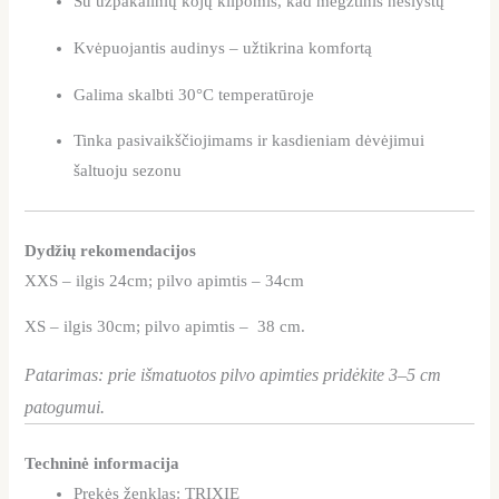
Su užpakalinių kojų kilpomis, kad megztinis neslystų
Kvėpuojantis audinys – užtikrina komfortą
Galima skalbti 30°C temperatūroje
Tinka pasivaikščiojimams ir kasdieniam dėvėjimui
šaltuoju sezonu
Dydžių rekomendacijos
XXS – ilgis 24cm; pilvo apimtis – 34cm
XS – ilgis 30cm; pilvo apimtis – 38 cm.
Patarimas: prie išmatuotos pilvo apimties pridėkite 3–5 cm
patogumui.
Techninė informacija
Prekės ženklas: TRIXIE