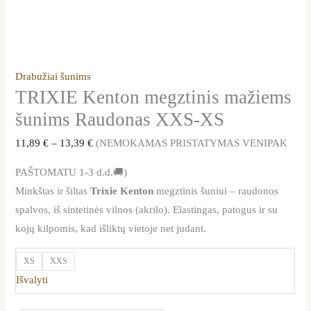
Drabužiai šunims
TRIXIE Kenton megztinis mažiems
šunims Raudonas XXS-XS
11,89
€
–
13,39
€
(NEMOKAMAS PRISTATYMAS VENIPAK
PAŠTOMATU 1-3 d.d.🚚)
Minkštas ir šiltas
Trixie Kenton
megztinis šuniui – raudonos
spalvos, iš sintetinės vilnos (akrilo). Elastingas, patogus ir su
kojų kilpomis, kad išliktų vietoje net judant.
XS
XXS
Išvalyti