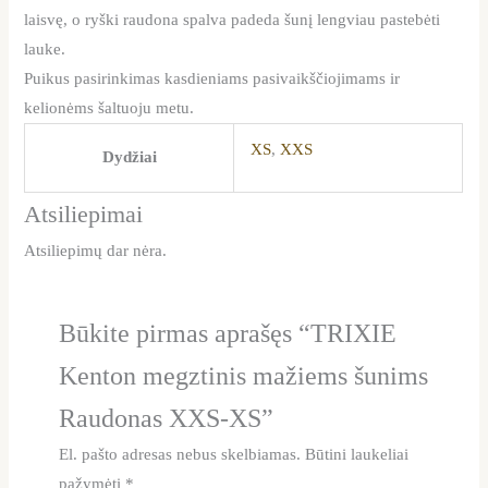
laisvę, o ryški raudona spalva padeda šunį lengviau pastebėti
lauke.
Puikus pasirinkimas kasdieniams pasivaikščiojimams ir
kelionėms šaltuoju metu.
XS
,
XXS
Dydžiai
Atsiliepimai
Atsiliepimų dar nėra.
Būkite pirmas aprašęs “TRIXIE
Kenton megztinis mažiems šunims
Raudonas XXS-XS”
El. pašto adresas nebus skelbiamas.
Būtini laukeliai
pažymėti
*