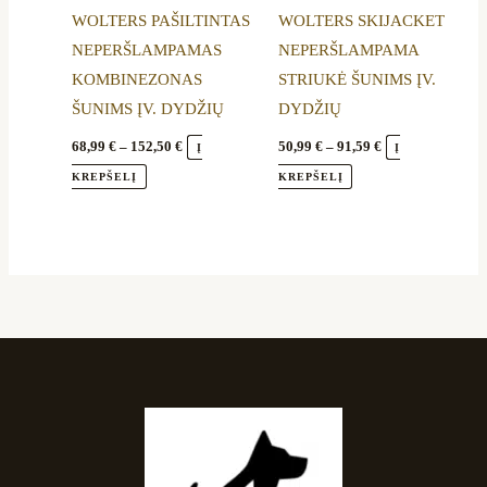
WOLTERS PAŠILTINTAS
WOLTERS SKIJACKET
may
may
NEPERŠLAMPAMAS
NEPERŠLAMPAMA
be
be
KOMBINEZONAS
STRIUKĖ ŠUNIMS ĮV.
chosen
chosen
ŠUNIMS ĮV. DYDŽIŲ
DYDŽIŲ
on
on
the
the
68,99
€
–
152,50
€
50,99
€
–
91,59
€
Į
Į
product
product
KREPŠELĮ
KREPŠELĮ
page
page