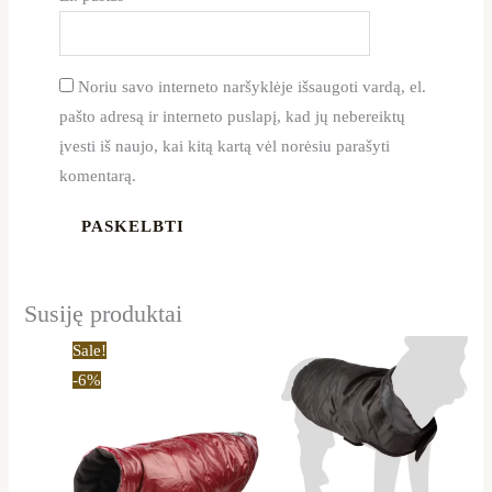
Noriu savo interneto naršyklėje išsaugoti vardą, el.
pašto adresą ir interneto puslapį, kad jų nebereiktų
įvesti iš naujo, kai kitą kartą vėl norėsiu parašyti
komentarą.
Susiję produktai
Price
Price
This
This
Sale!
range:
range:
product
product
-6%
22,80 €
14,10 €
through
through
has
has
34,00 €
23,00 €
multiple
multiple
variants.
variants.