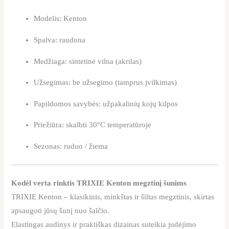
Modelis: Kenton
Spalva: raudona
Medžiaga: sintetinė vilna (akrilas)
Užsegimas: be užsegimo (tamprus įvilkimas)
Papildomos savybės: užpakalinių kojų kilpos
Priežiūra: skalbti 30°C temperatūroje
Sezonas: ruduo / žiema
Kodėl verta rinktis TRIXIE Kenton megztinį šunims
TRIXIE Kenton – klasikinis, minkštas ir šiltas megztinis, skirtas
apsaugoti jūsų šunį nuo šalčio.
Elastingas audinys ir praktiškas dizainas suteikia judėjimo