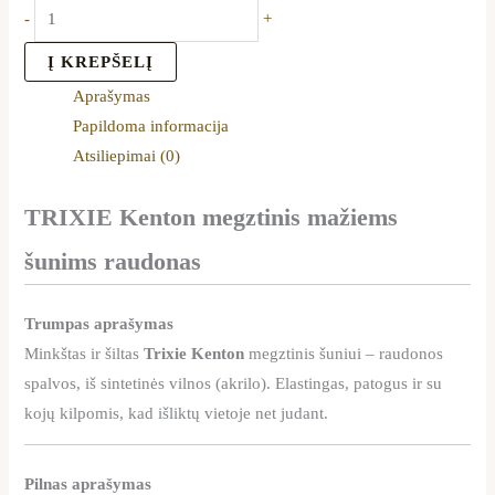
-
+
Į KREPŠELĮ
Aprašymas
Papildoma informacija
Atsiliepimai (0)
TRIXIE Kenton megztinis mažiems
šunims raudonas
Trumpas aprašymas
Minkštas ir šiltas
Trixie Kenton
megztinis šuniui – raudonos
spalvos, iš sintetinės vilnos (akrilo). Elastingas, patogus ir su
kojų kilpomis, kad išliktų vietoje net judant.
Pilnas aprašymas