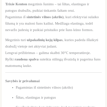
Trixie Kenton
megztinis šunims – tai šiltas, elastingas ir
patogus drabužis, puikiai tinkantis šaltam orui.
Pagamintas iš
sintetinės vilnos (akrilo)
, kuri efektyviai sulaiko
šilumą ir yra maloni šuns kailiui. Medžiaga elastinga, todėl
nevaržo judesių ir puikiai prisitaiko prie šuns kūno formos.
Megztinis turi
užpakalinių kojų kilpas
, kurios padeda išlaikyti
drabužį vietoje net aktyviai judant.
Lengvai prižiūrimas – galima skalbti 30°C temperatūroje.
Ryški
raudona spalva
suteikia stilingą išvaizdą ir pagerina šuns
matomumą lauke.
Savybės ir privalumai
Pagamintas iš sintetinės vilnos (akrilo)
Šiltas, elastingas ir patogus