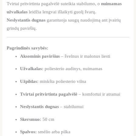
Tvirtai pritvirtinta pagalvėlė suteikia stabilumo, o
nuimamas
užvalkalas
leidžia lengvai išlaikyti guolį švarų.
Neslystantis dugnas
garantuoja saugų naudojimą ant įvairių
grindų paviršių.
Pagrindinės savybės:
Aksominis paviršius
– švelnus ir malonus liesti
Užvalkalas:
poliesterio audinys, nuimamas
Užpildas:
minkšta poliesterio vilna
Tvirtai pritvirtinta pagalvėlė
– komfortui ir atramai
Neslystantis dugnas
– stabilumui
Skersmuo:
50 cm
Spalvos:
smėlio arba pilka