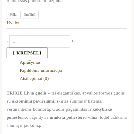
ir minkštas poliesterio užpildas.
Pilka
Smėlinė
Išvalyti
-
+
Į KREPŠELĮ
Aprašymas
Papildoma informacija
Atsiliepimai (0)
TRIXIE Livia guolis
– tai elegantiškas, apvalios formos guolis
su
aksominiu paviršiumi
, skirtas šunims ir katėms,
vertinantiems komfortą. Guolis pagamintas iš
kokybiško
poliesterio
, užpildytas
minkšta poliesterio vilna
, todėl užtikrina
šilumą ir jaukumą.