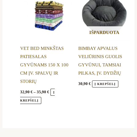
product
product
32,90 €
through
has
has
35,90 €
multiple
multiple
variants.
variants.
IŠPARDUOTA
The
The
options
options
VET BED MINKŠTAS
BIMBAY APVALUS
may
may
PATIESALAS
VELIŪRINIS GUOLIS
be
be
GYVŪNAMS 150 X 100
GYVŪNUI, TAMSIAI
chosen
chosen
CM ĮV. SPALVŲ IR
PILKAS, ĮV. DYDŽIŲ
on
on
STORIŲ
the
the
30,90
€
Į KREPŠELĮ
product
product
32,90
€
–
35,90
€
Į
page
page
KREPŠELĮ