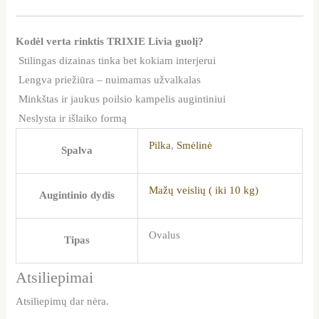
Kodėl verta rinktis TRIXIE Livia guolį?
Stilingas dizainas tinka bet kokiam interjerui
Lengva priežiūra – nuimamas užvalkalas
Minkštas ir jaukus poilsio kampelis augintiniui
Neslysta ir išlaiko formą
Pilka
,
Smėlinė
Spalva
Mažų veislių ( iki 10 kg)
Augintinio dydis
Ovalus
Tipas
Atsiliepimai
Atsiliepimų dar nėra.