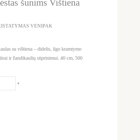
stas šunims Vištiena
ISTATYMAS VENIPAK
as su vištiena – didelis, ilgo kramtymo
ūrai ir žandikaulių stiprinimui. 40 cm, 500
+