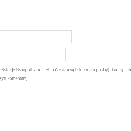
šyklėje išsaugoti vardą, el. pašto adresą ir interneto puslapį, kad jų nebe
ašyti komentarą.