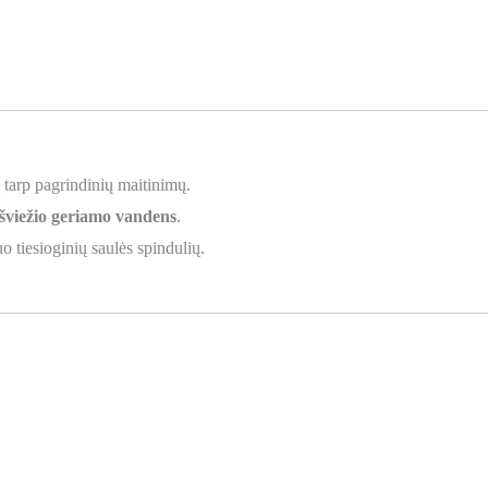
 tarp pagrindinių maitinimų.
šviežio geriamo vandens
.
uo tiesioginių saulės spindulių.