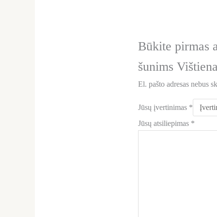
Būkite pirmas 
šunims Vištien
El. pašto adresas nebus s
Jūsų įvertinimas
*
Jūsų atsiliepimas
*