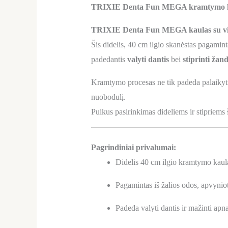
TRIXIE Denta Fun MEGA kramtymo kaula
TRIXIE Denta Fun MEGA kaulas su vi
Šis didelis, 40 cm ilgio skanėstas pagamint
padedantis
valyti dantis
bei
stiprinti žan
Kramtymo procesas ne tik padeda palaikyti š
nuobodulį.
Puikus pasirinkimas dideliems ir stipriem
Pagrindiniai privalumai:
Didelis 40 cm ilgio kramtymo kaul
Pagamintas iš žalios odos, apvyniot
Padeda valyti dantis ir mažinti apn