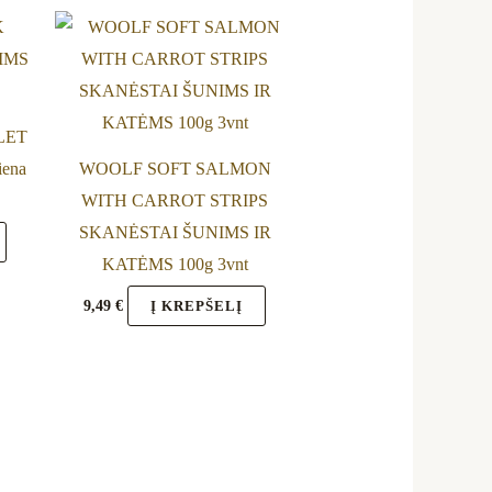
LET
ena
WOOLF SOFT SALMON
WITH CARROT STRIPS
SKANĖSTAI ŠUNIMS IR
KATĖMS 100g 3vnt
9,49
€
Į KREPŠELĮ