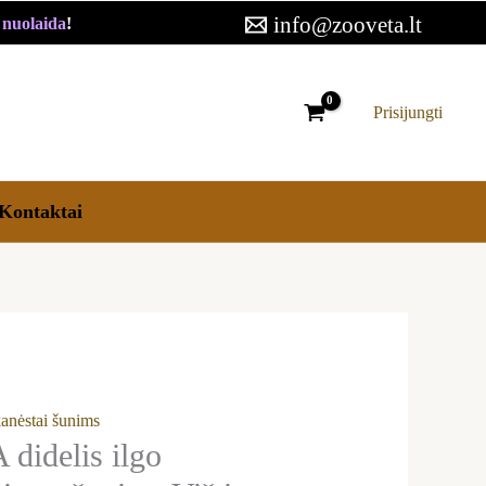
s
info@zooveta.lt
€ nuolaida
!
tymo
stas
Prisijungti
ms
ena
Kontaktai
anėstai šunims
idelis ilgo