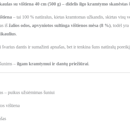
s su vištiena 40 cm (500 g) – didelis ilgo kramtymo skanėstas 
štiena
– tai 100 % natūralus, kietas kramtomas užkandis, skirtas visų 
as iš
žalios odos, apvyniotos sultinga vištienos mėsa (8 %)
, todėl yra
dikaulius
.
varius dantis ir sumažinti apnašas, bet ir tenkina šuns natūralų poreikį
s šunims –
ilgam kramtymui ir dantų priežiūrai
.
as – puikus užsiėmimas šuniui
os vištiena
ašas