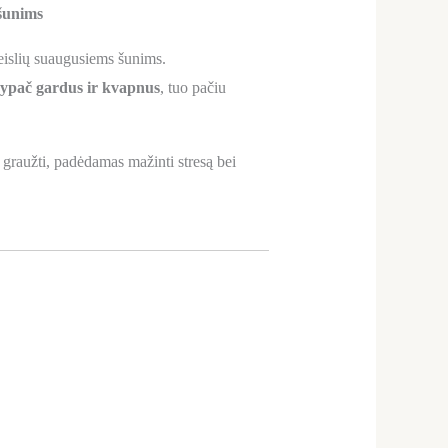
šunims
veislių suaugusiems šunims.
ypač gardus ir kvapnus
, tuo pačiu
 graužti, padėdamas mažinti stresą bei