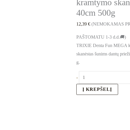
kramtymo skanė
40cm 500g
12,39
€
(NEMOKAMAS PR
PAŠTOMATU 1-3 d.d.🚚)
TRIXIE Denta Fun MEGA kaul
skanėstas šunims dantų prieži
g.
-
Į KREPŠELĮ