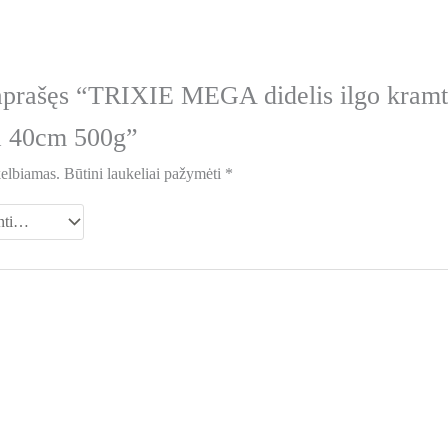
aprašęs “TRIXIE MEGA didelis ilgo kram
a 40cm 500g”
kelbiamas.
Būtini laukeliai pažymėti
*