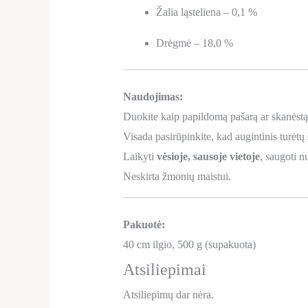
Žalia ląsteliena – 0,1 %
Drėgmė – 18,0 %
Naudojimas:
Duokite kaip papildomą pašarą ar skanėstą
Visada pasirūpinkite, kad augintinis turėtų
Laikyti
vėsioje, sausoje vietoje
, saugoti n
Neskirta žmonių maistui.
Pakuotė:
40 cm ilgio, 500 g (supakuota)
Atsiliepimai
Atsiliepimų dar nėra.