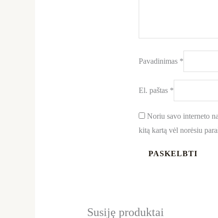
Pavadinimas
*
El. paštas
*
Noriu savo interneto nar
kitą kartą vėl norėsiu par
Susiję produktai