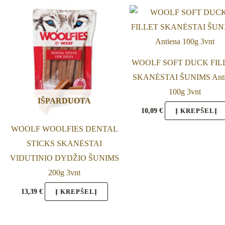
WOOLF SOFT DUCK FIL
SKANĖSTAI ŠUNIMS Anti
100g 3vnt
IŠPARDUOTA
10,09
€
Į KREPŠELĮ
WOOLF WOOLFIES DENTAL
STICKS SKANĖSTAI
VIDUTINIO DYDŽIO ŠUNIMS
200g 3vnt
13,39
€
Į KREPŠELĮ