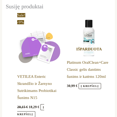
Susiję produktai
Original
Current
Sale!
price
price
-9%
was:
is:
20,15 €.
18,29 €.
IŠPARDUOTA
Platinum OralClean+Care
Classic gelis dantims
VETILEA Enteric
šunims ir katėms 120ml
Skrandžio ir Žarnyno
30,99
€
Į KREPŠELĮ
Sutrikimams Probiotikai
Šunims N15
20,15
€
18,29
€
Į
KREPŠELĮ