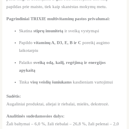
papildas prie maisto, tiek kaip skanėstas mokymų metu.
Pagrindiniai TRIXIE multivitaminų pastos privalumai:
Skatina
stiprų imunitetą
ir sveiką vystymąsi
Papildo
vitaminų A, D3, E, B ir C
poreikį augimo
laikotarpiu
Palaiko
sveiką odą, kailį, regėjimą ir energijos
apykaitą
Tinka
visų veislių šuniukams
kasdieniam vartojimui
Sudėtis:
Augaliniai produktai, aliejai ir riebalai, mielės, dekstrozė.
Analitinės sudedamosios dalys:
Žali baltymai – 6,0 %, žali riebalai – 26,8 %, žali pelenai – 2,0