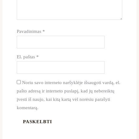
Pavadinimas
*
El. paštas
*
Noriu savo interneto naršyklėje išsaugoti vardą, el.
pašto adresą ir interneto puslapį, kad jų nebereiktų
įvesti iš naujo, kai kitą kartą vėl norėsiu parašyti
komentarą.