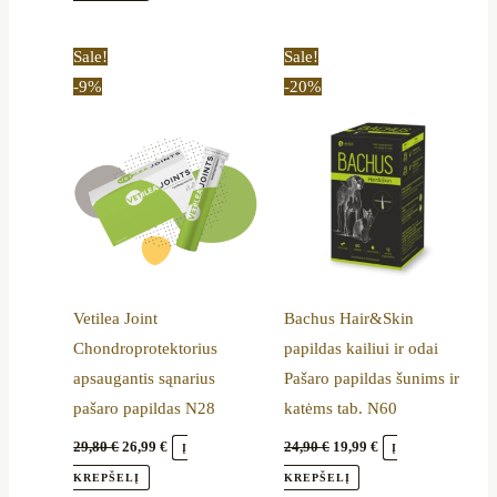
Original
Current
Original
Current
Sale!
Sale!
price
price
price
price
-9%
-20%
was:
is:
was:
is:
29,80 €.
26,99 €.
24,90 €.
19,99 €.
Vetilea Joint
Bachus Hair&Skin
Chondroprotektorius
papildas kailiui ir odai
apsaugantis sąnarius
Pašaro papildas šunims ir
pašaro papildas N28
katėms tab. N60
29,80
€
26,99
€
24,90
€
19,99
€
Į
Į
KREPŠELĮ
KREPŠELĮ