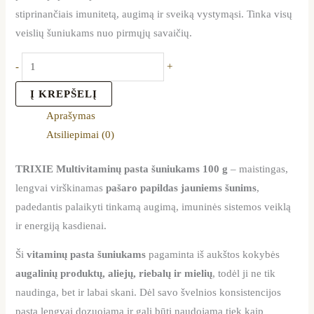
stiprinančiais imunitetą, augimą ir sveiką vystymąsi. Tinka visų
veislių šuniukams nuo pirmųjų savaičių.
-
+
Į KREPŠELĮ
Aprašymas
Atsiliepimai (0)
TRIXIE Multivitaminų pasta šuniukams 100 g
– maistingas,
lengvai virškinamas
pašaro papildas jauniems šunims
,
padedantis palaikyti tinkamą augimą, imuninės sistemos veiklą
ir energiją kasdienai.
Ši
vitaminų pasta šuniukams
pagaminta iš aukštos kokybės
augalinių produktų, aliejų, riebalų ir mielių
, todėl ji ne tik
naudinga, bet ir labai skani. Dėl savo švelnios konsistencijos
pasta lengvai dozuojama ir gali būti naudojama tiek kaip