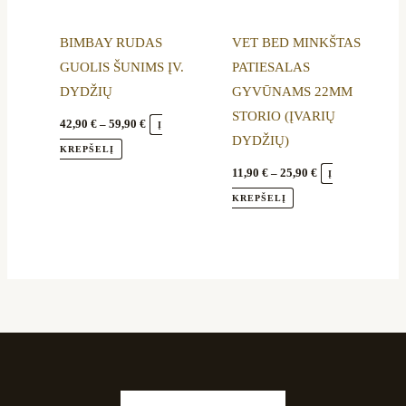
options
options
BIMBAY RUDAS
VET BED MINKŠTAS
may
may
GUOLIS ŠUNIMS ĮV.
PATIESALAS
be
be
DYDŽIŲ
GYVŪNAMS 22MM
chosen
chosen
STORIO (ĮVARIŲ
on
on
42,90
€
–
59,90
€
Į
DYDŽIŲ)
the
the
KREPŠELĮ
product
product
11,90
€
–
25,90
€
Į
page
page
KREPŠELĮ