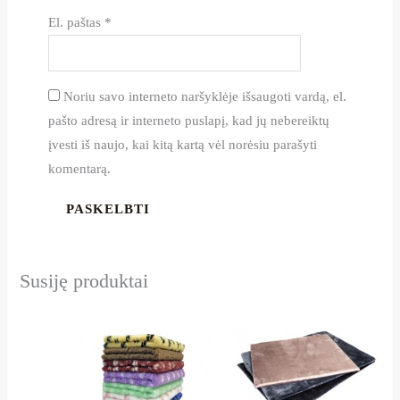
El. paštas
*
Noriu savo interneto naršyklėje išsaugoti vardą, el.
pašto adresą ir interneto puslapį, kad jų nebereiktų
įvesti iš naujo, kai kitą kartą vėl norėsiu parašyti
komentarą.
Susiję produktai
Price
Price
This
This
range:
range:
product
product
13,00 €
14,99 €
through
through
has
has
26,99 €
42,90 €
multiple
multiple