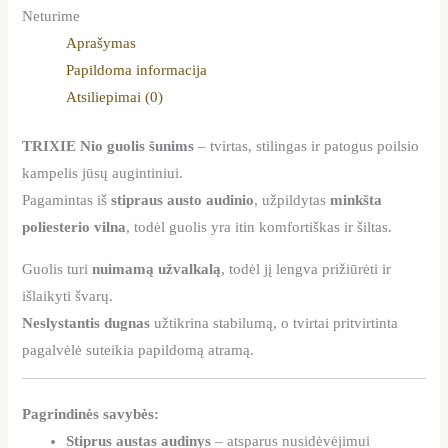
Neturime
Aprašymas
Papildoma informacija
Atsiliepimai (0)
TRIXIE Nio guolis šunims
– tvirtas, stilingas ir patogus poilsio
kampelis jūsų augintiniui.
Pagamintas iš
stipraus austo audinio
, užpildytas
minkšta
poliesterio vilna
, todėl guolis yra itin komfortiškas ir šiltas.
Guolis turi
nuimamą užvalkalą
, todėl jį lengva prižiūrėti ir
išlaikyti švarų.
Neslystantis dugnas
užtikrina stabilumą, o tvirtai pritvirtinta
pagalvėlė suteikia papildomą atramą.
Pagrindinės savybės:
Stiprus austas audinys
– atsparus nusidėvėjimui