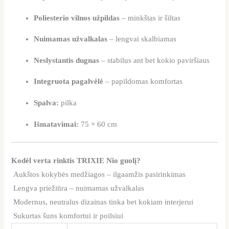
Poliesterio vilnos užpildas
– minkštas ir šiltas
Nuimamas užvalkalas
– lengvai skalbiamas
Neslystantis dugnas
– stabilus ant bet kokio paviršiaus
Integruota pagalvėlė
– papildomas komfortas
Spalva:
pilka
Išmatavimai:
75 × 60 cm
Kodėl verta rinktis TRIXIE Nio guolį?
Aukštos kokybės medžiagos – ilgaamžis pasirinkimas
Lengva priežiūra – nuimamas užvalkalas
Modernus, neutralus dizainas tinka bet kokiam interjerui
Sukurtas šuns komfortui ir poilsiui