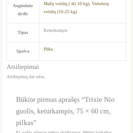
Mažų veislių ( iki 10 kg)
,
Vidutinių
Augintinio
veislių (10-25 kg)
dydis
Keturkampis
Tipas
Pilka
Spalva
Atsiliepimai
Atsiliepimų dar nėra.
Būkite pirmas aprašęs “Trixie Nio
guolis, keturkampis, 75 × 60 cm,
pilkas”
El. pašto adresas nebus skelbiamas.
Būtini laukeliai