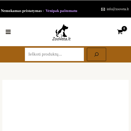
Paieška
Pereiti
info@zooveta.lt
Nemokamas pristatymas -
Venipak paštomatu
prie
turinio