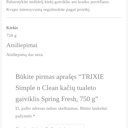
Pabarstykite nedidelį kiekį gaiviklio ant kraiko paviršiaus.
Kvapo intensyvumą reguliuokite pagal poreikį.
Kiekis
750 g
Atsiliepimai
Atsiliepimų dar nėra.
Būkite pirmas aprašęs “TRIXIE
Simple n Clean kačių tualeto
gaiviklis Spring Fresh, 750 g”
El. pašto adresas nebus skelbiamas.
Būtini laukeliai
pažymėti
*