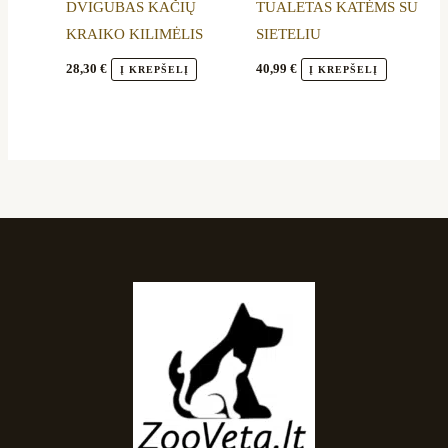
DVIGUBAS KAČIŲ
TUALETAS KATĖMS SU
KRAIKO KILIMĖLIS
SIETELIU
28,30
€
40,99
€
Į KREPŠELĮ
Į KREPŠELĮ