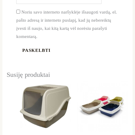
Noriu savo interneto naršyklėje išsaugoti vardą, el.
pašto adresą ir interneto puslapį, kad jų nebereiktų
įvesti iš naujo, kai kitą kartą vėl norėsiu parašyti
komentarą.
Susiję produktai
Price
This
range:
product
12,09 €
through
has
13,50 €
multiple
variants.
The
options