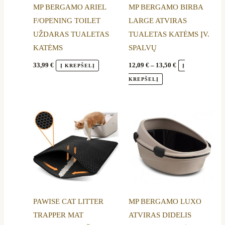
MP BERGAMO ARIEL
MP BERGAMO BIRBA
may
F/OPENING TOILET
LARGE ATVIRAS
be
UŽDARAS TUALETAS
TUALETAS KATĖMS ĮV.
chosen
KATĖMS
SPALVŲ
on
the
33,99
€
12,09
€
–
13,50
€
Į KREPŠELĮ
Į
product
KREPŠELĮ
page
PAWISE CAT LITTER
MP BERGAMO LUXO
TRAPPER MAT
ATVIRAS DIDELIS