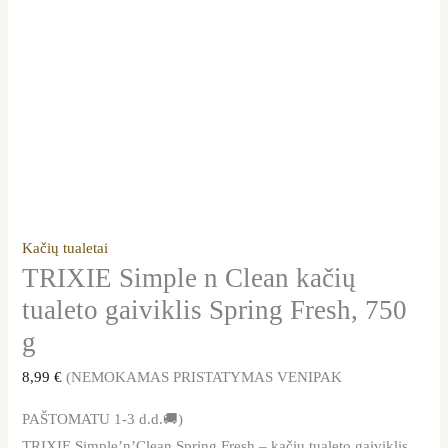
Kačių tualetai
TRIXIE Simple n Clean kačių
tualeto gaiviklis Spring Fresh, 750
g
8,99
€
(NEMOKAMAS PRISTATYMAS VENIPAK
PAŠTOMATU 1-3 d.d.🚚)
TRIXIE Simple’n’Clean Spring Fresh – kačių tualeto gaiviklis,