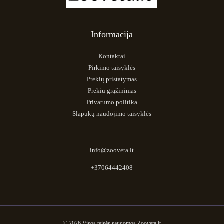
Informacija
Kontaktai
Pirkimo taisyklės
Prekių pristatymas
Prekių grąžinimas
Privatumo politika
Slapukų naudojimo taisyklės
info@zooveta.lt
+37064442408
© 2026 Visos teisės saugomos Zooveta.lt