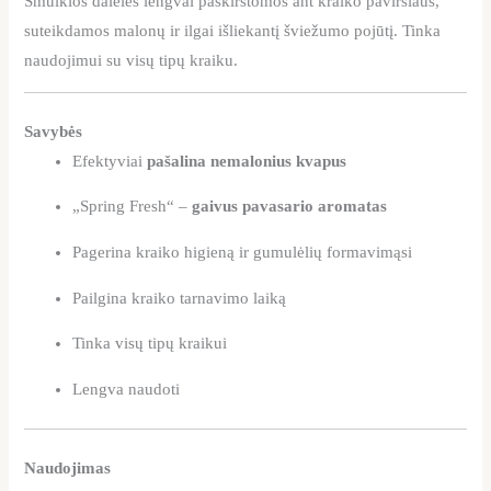
Smulkios dalelės lengvai paskirstomos ant kraiko paviršiaus,
suteikdamos malonų ir ilgai išliekantį šviežumo pojūtį. Tinka
naudojimui su visų tipų kraiku.
Savybės
Efektyviai
pašalina nemalonius kvapus
„Spring Fresh“ –
gaivus pavasario aromatas
Pagerina kraiko higieną ir gumulėlių formavimąsi
Pailgina kraiko tarnavimo laiką
Tinka visų tipų kraikui
Lengva naudoti
Naudojimas