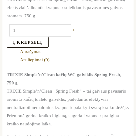
efektyviai šalinantis kvapus ir suteikiantis pavasarinės gaivos
aromatą. 750 g.
-
+
Į KREPŠELĮ
Aprašymas
Atsiliepimai (0)
TRIXIE Simple’n’Clean kačių WC gaiviklis Spring Fresh,
750 g
TRIXIE Simple’n’Clean „Spring Fresh“ – tai gaivaus pavasario
aromato kačių tualeto gaiviklis, padedantis efektyviai
neutralizuoti nemalonius kvapus ir palaikyti švarą kraiko dėžėje.
Priemonė gerina kraiko higieną, sugeria kvapus ir prailgina
kraiko naudojimo laiką.