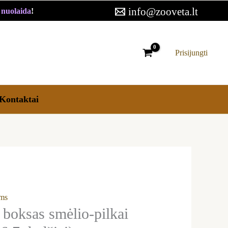
25,90 €
info@zooveta.lt
€ nuolaida
!
through
121,99 €
Prisijungti
Kontaktai
ims
boksas smėlio-pilkai