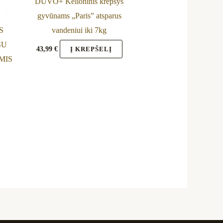
DUVO+ Kelioninis krepšys
gyvūnams „Paris” atsparus
S
vandeniui iki 7kg
SU
43,99
€
Į KREPŠELĮ
MIS