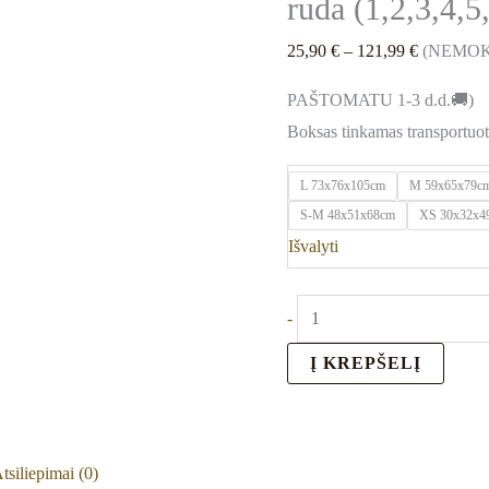
ruda (1,2,3,4,5
25,90
€
–
121,99
€
(NEMOK
PAŠTOMATU 1-3 d.d.🚚)
Boksas tinkamas transportuo
L 73x76x105cm
M 59x65x79c
S-M 48x51x68cm
XS 30x32x4
Išvalyti
-
Į KREPŠELĮ
tsiliepimai (0)