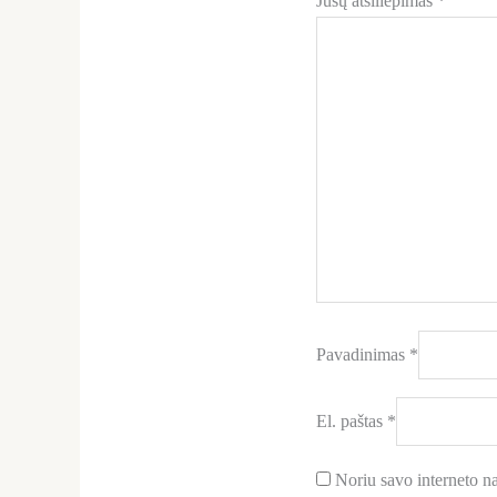
Jūsų atsiliepimas
*
Pavadinimas
*
El. paštas
*
Noriu savo interneto nar