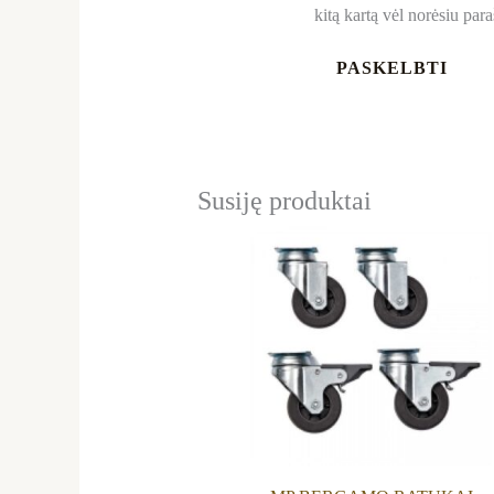
kitą kartą vėl norėsiu par
Susiję produktai
Thi
pro
has
mult
vari
The
opt
ma