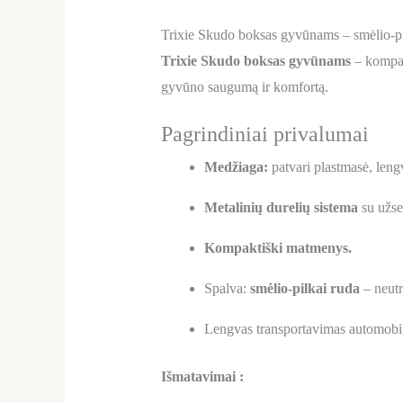
Trixie Skudo boksas gyvūnams – smėlio-pi
Trixie Skudo boksas gyvūnams
– kompakt
gyvūno saugumą ir komfortą.
Pagrindiniai privalumai
Medžiaga:
patvari plastmasė, leng
Metalinių durelių sistema
su užse
Kompaktiški matmenys.
Spalva:
smėlio-pilkai ruda
– neutra
Lengvas transportavimas automobiliu 
Išmatavimai :