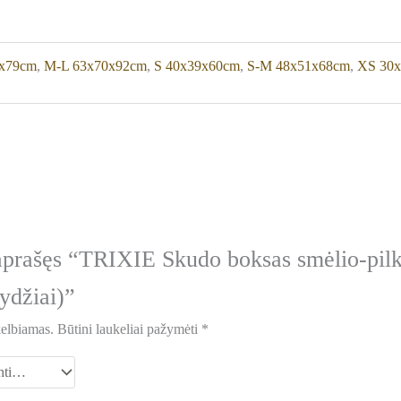
x79cm
,
M-L 63x70x92cm
,
S 40x39x60cm
,
S-M 48x51x68cm
,
XS 30
aprašęs “TRIXIE Skudo boksas smėlio-pilk
dydžiai)”
kelbiamas.
Būtini laukeliai pažymėti
*