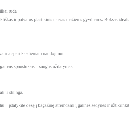
lkai ruda
iškas ir patvarus plastikinis narvas mažiems gyvūnams. Boksas idealia
va ir atspari kasdieniam naudojimui.
gamais spaustukais – saugus uždarymas.
li ir stilinga.
– įstatykite dėžę į bagažinę atremdami į galines sėdynes ir užtikrinkite