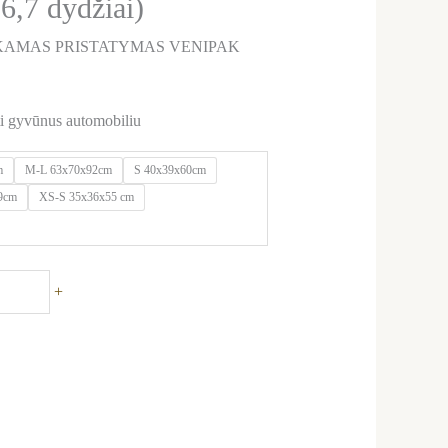
,6,7 dydžiai)
AMAS PRISTATYMAS VENIPAK
ti gyvūnus automobiliu
m
M-L 63x70x92cm
S 40x39x60cm
9cm
XS-S 35x36x55 cm
+