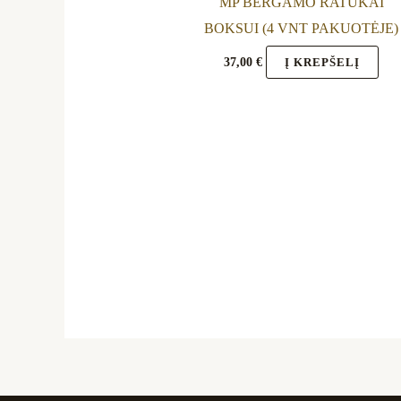
be
MP BERGAMO RATUKAI
cho
BOKSUI (4 VNT PAKUOTĖJE)
on
37,00
€
Į KREPŠELĮ
the
pro
pag