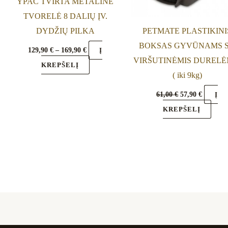
be
YPAČ TVIRTA METALINĖ
sen
chosen
TVORELĖ 8 DALIŲ ĮV.
on
DYDŽIŲ PILKA
PETMATE PLASTIKINI
the
BOKSAS GYVŪNAMS 
129,90
€
–
169,90
€
Į
duct
product
VIRŠUTINĖMIS DURELĖ
KREPŠELĮ
e
page
( iki 9kg)
61,00
€
57,90
€
Į
KREPŠELĮ