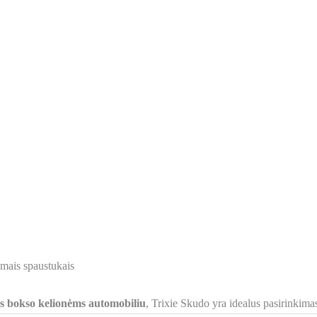
mais spaustukais
us bokso kelionėms automobiliu
, Trixie Skudo yra idealus pasirinkimas