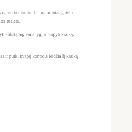
rio bentonito. Jis praturtintas gaiviu
ės tualete.
ti aukštą higienos lygį ir taupyti kraiką,
 ir puiki kvapų kontrolė leidžia šį kraiką