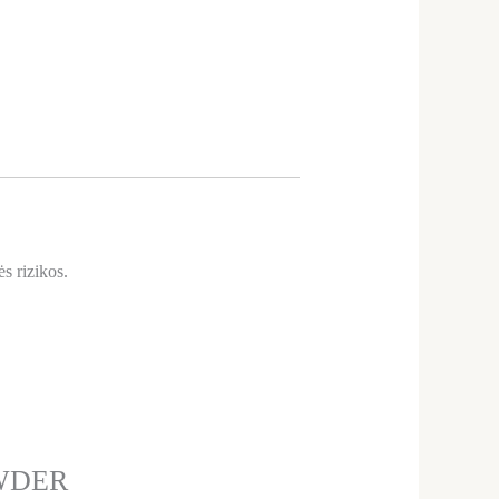
s rizikos.
OWDER