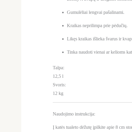
Gumulėliai lengvai pašalinami.
Kraikas neprilimpa prie pėdučių.
Likęs kraikas išlieka švarus ir kva
Tinka naudoti vienai ar kelioms ka
Talpa:
12,5 l
Svoris:
12 kg
Naudojimo instrukcija:
Į katės tualeto dėžutę įpilkite apie 8 cm 