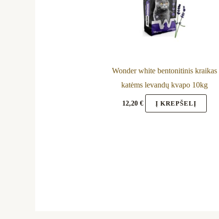
Wonder white bentonitinis kraikas
katėms levandų kvapo 10kg
12,20
€
Į KREPŠELĮ