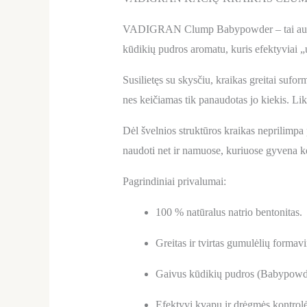
VADIGRAN Clump Babypowder – tai aukštos 
kūdikių pudros aromatu, kuris efektyviai „
Susilietęs su skysčiu, kraikas greitai suform
nes keičiamas tik panaudotas jo kiekis. Li
Dėl švelnios struktūros kraikas neprilimpa
naudoti net ir namuose, kuriuose gyvena ke
Pagrindiniai privalumai:
100 % natūralus natrio bentonitas.
Greitas ir tvirtas gumulėlių formav
Gaivus kūdikių pudros (Babypowde
Efektyvi kvapų ir drėgmės kontrolė