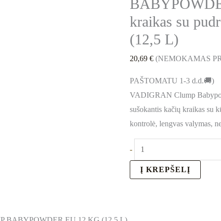
BABYPOWDER 
kraikas su pud
(12,5 L)
20,69
€
(NEMOKAMAS PR
PAŠTOMATU 1-3 d.d.🚚)
VADIGRAN Clump Babypowde
sušokantis kačių kraikas su 
kontrolė, lengvas valymas, n
-
Į KREPŠELĮ
BABYPOWDER EU 12 KG (12,5 L)