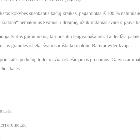
kokybės sušokantis kačių kraikas, pagamintas iš 100 % natūralaus nat
užrakina“ nemalonius kvapus ir drėgmę, užtikrindamas švarą ir gaivą kat
uoja tvirtus gumuliukus, kuriuos itin lengva pašalinti. Tai leidžia palaiky
kusios granulės išlieka švarios ir išlaiko malonų Babypowder kvapą.
 prie katės pėdučių, todėl mažiau išnešiojamas po namus. Gaivus aromatas
lios katės.
imasis.
r) aromatas.
.