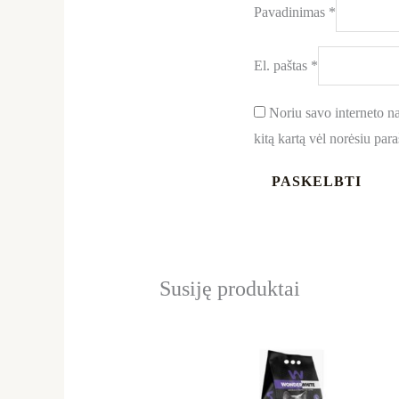
Pavadinimas
*
El. paštas
*
Noriu savo interneto nar
kitą kartą vėl norėsiu par
Susiję produktai