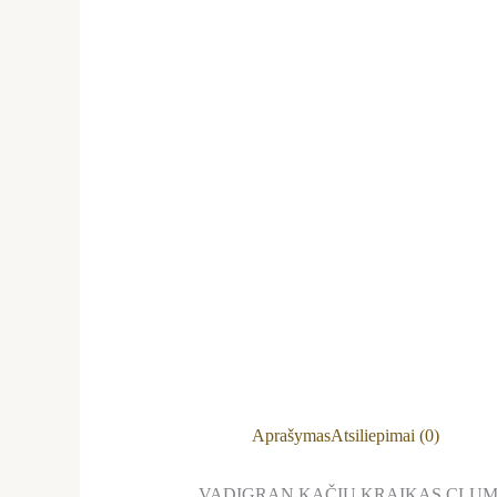
Aprašymas
Atsiliepimai (0)
VADIGRAN KAČIŲ KRAIKAS CLUMP 