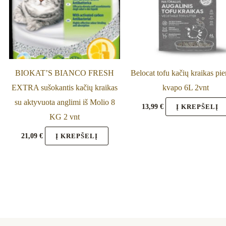
BIOKAT’S BIANCO FRESH
Belocat tofu kačių kraikas pie
EXTRA sušokantis kačių kraikas
kvapo 6L 2vnt
su aktyvuota anglimi iš Molio 8
13,99
€
Į KREPŠELĮ
KG 2 vnt
21,09
€
Į KREPŠELĮ