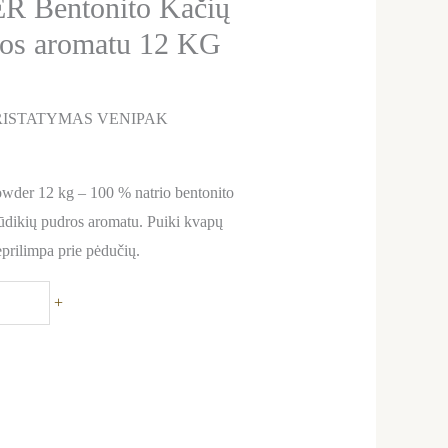
Bentonito Kačių
ros aromatu 12 KG
ISTATYMAS VENIPAK
r 12 kg – 100 % natrio bentonito
kūdikių pudros aromatu. Puiki kvapų
eprilimpa prie pėdučių.
+