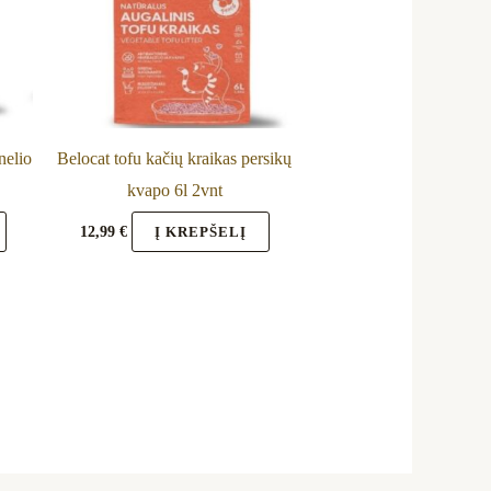
nelio
Belocat tofu kačių kraikas persikų
kvapo 6l 2vnt
12,99
€
Į KREPŠELĮ