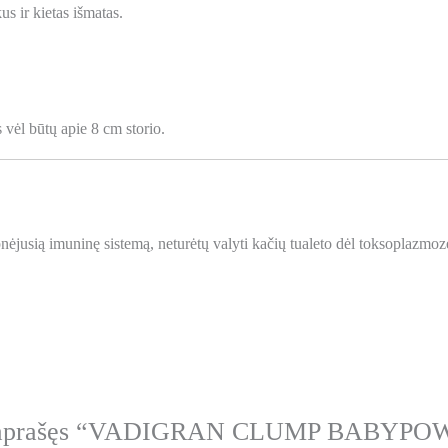
s ir kietas išmatas.
s vėl būtų apie 8 cm storio.
nėjusią imuninę sistemą, neturėtų valyti kačių tualeto dėl toksoplazmozė
as aprašęs “VADIGRAN CLUMP BABYP