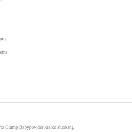
pnus.
tėms.
storio Clump Babypowder kraiko sluoksnį.