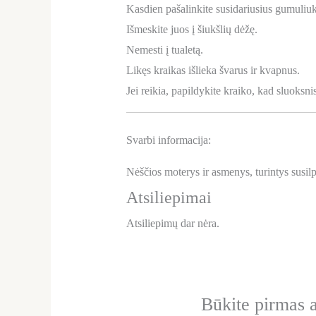
Kasdien pašalinkite susidariusius gumuliuku
Išmeskite juos į šiukšlių dėžę.
Nemesti į tualetą.
Likęs kraikas išlieka švarus ir kvapnus.
Jei reikia, papildykite kraiko, kad sluoksni
Svarbi informacija:
Nėščios moterys ir asmenys, turintys susilp
Atsiliepimai
Atsiliepimų dar nėra.
Būkite pirm