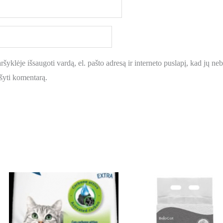
šyklėje išsaugoti vardą, el. pašto adresą ir interneto puslapį, kad jų nebe
ašyti komentarą.