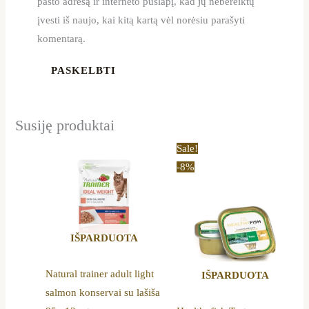
pašto adresą ir interneto puslapį, kad jų nebereiktų
įvesti iš naujo, kai kitą kartą vėl norėsiu parašyti
komentarą.
Susiję produktai
Original
Current
Sale!
price
price
-8%
was:
is:
52,80 €.
48,70 €.
IŠPARDUOTA
Natural trainer adult light
IŠPARDUOTA
salmon konservai su lašiša