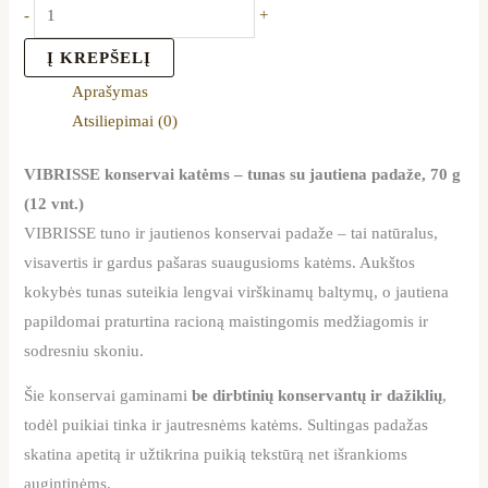
-
+
Į KREPŠELĮ
Aprašymas
Atsiliepimai (0)
VIBRISSE konservai katėms – tunas su jautiena padaže, 70 g
(12 vnt.)
VIBRISSE tuno ir jautienos konservai padaže – tai natūralus,
visavertis ir gardus pašaras suaugusioms katėms. Aukštos
kokybės tunas suteikia lengvai virškinamų baltymų, o jautiena
papildomai praturtina racioną maistingomis medžiagomis ir
sodresniu skoniu.
Šie konservai gaminami
be dirbtinių konservantų ir dažiklių
,
todėl puikiai tinka ir jautresnėms katėms. Sultingas padažas
skatina apetitą ir užtikrina puikią tekstūrą net išrankioms
augintinėms.