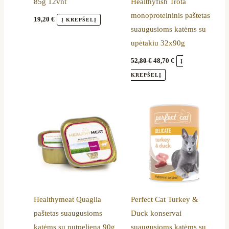
85g 12vnt
Healthyfish Trota
monoproteininis paštetas
19,20
€
Į KREPŠELĮ
suaugusioms katėms su
upėtakiu 32x90g
52,80
€
48,70
€
Į
KREPŠELĮ
Price
This
range:
product
21,29 €
through
has
47,29 €
multiple
variants.
The
options
Healthymeat Quaglia
Perfect Cat Turkey &
may
paštetas suaugusioms
Duck konservai
be
katėms su putpeliena 90g
suaugusioms katėms su