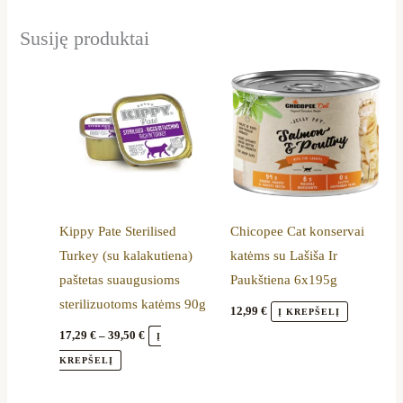
Susiję produktai
Price
This
range:
product
17,29 €
through
has
39,50 €
multiple
variants.
The
options
Kippy Pate Sterilised
Chicopee Cat konservai
may
Turkey (su kalakutiena)
katėms su Lašiša Ir
be
paštetas suaugusioms
Paukštiena 6x195g
chosen
sterilizuotoms katėms 90g
on
12,99
€
Į KREPŠELĮ
the
17,29
€
–
39,50
€
Į
product
KREPŠELĮ
page