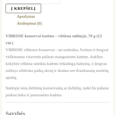
Į KREPŠELĮ
Aprašymas
Atsiliepimai (0)
VIBRISSE konservai katėms – vištiena sultinyje, 70 g (12
vnt.)
VIBRISSE vištienos konservai – tai natūralus, švelnus ir lengvai
virškinamas visavertis pašaras suaugusioms katėms. Aukštos
kokybės vištiena suteikia katėms reikalingų baltymų, o lengvas
sultinys užtikrina puikų skonį ir skatina net išrankiausių murklių
apetitą.
Sudėtyje nėra dirbtinių konservantų ar dažiklių, todėl šis pašaras
puikiai tinka ir jautresnėms katėms.
Savybės