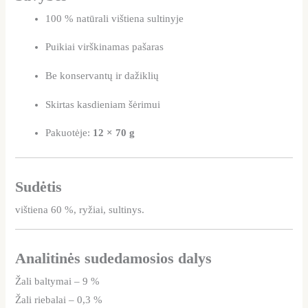
100 % natūrali vištiena sultinyje
Puikiai virškinamas pašaras
Be konservantų ir dažiklių
Skirtas kasdieniam šėrimui
Pakuotėje:
12 × 70 g
Sudėtis
vištiena 60 %, ryžiai, sultinys.
Analitinės sudedamosios dalys
Žali baltymai – 9 %
Žali riebalai – 0,3 %