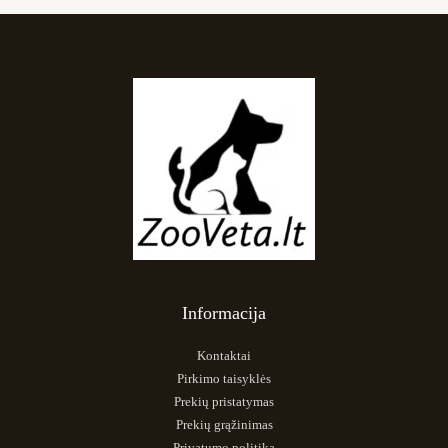
Informacija
Kontaktai
Pirkimo taisyklės
Prekių pristatymas
Prekių grąžinimas
Privatumo politika