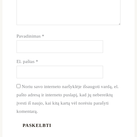
Pavadinimas
*
El. paštas
*
Noriu savo interneto naršyklėje išsaugoti vardą, el.
pašto adresą ir interneto puslapį, kad jų nebereiktų
įvesti iš naujo, kai kitą kartą vėl norėsiu parašyti
komentarą.