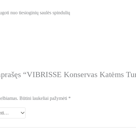
goti nuo tiesioginių saulės spindulių
 aprašęs “VIBRISSE Konservas Katėms Tun
kelbiamas.
Būtini laukeliai pažymėti
*