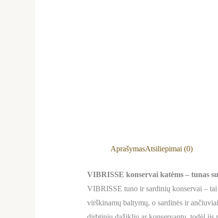
Aprašymas
Atsiliepimai (0)
VIBRISSE konservai katėms – tunas su s
VIBRISSE tuno ir sardinių konservai – tai 
virškinamų baltymų, o sardinės ir ančiuvia
dirbtinių dažiklių ar konservantų, todėl jis