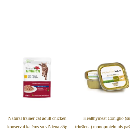
Natural trainer cat adult chicken
Healthymeat Coniglio (s
konservai katėms su vištiena 85g
triušiena) monoproteininis paš