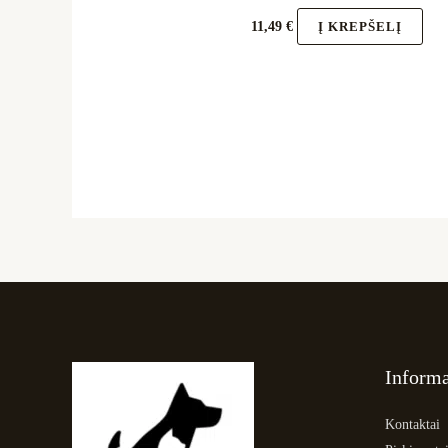
11,49
€
Į KREPŠELĮ
Informa
Kontaktai