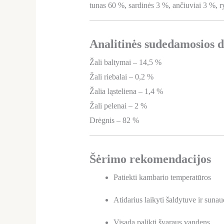
tunas 60 %, sardinės 3 %, ančiuviai 3 %, ry
Analitinės sudedamosios d
Žali baltymai – 14,5 %
Žali riebalai – 0,2 %
Žalia ląsteliena – 1,4 %
Žali pelenai – 2 %
Drėgnis – 82 %
Šėrimo rekomendacijos
Patiekti kambario temperatūros
Atidarius laikyti šaldytuve ir suna
Visada palikti švaraus vandens