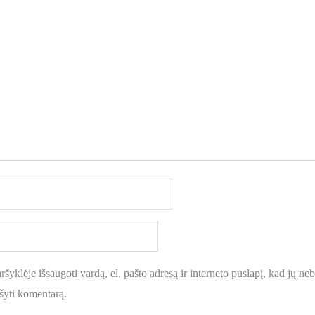
šyklėje išsaugoti vardą, el. pašto adresą ir interneto puslapį, kad jų nebe
ašyti komentarą.