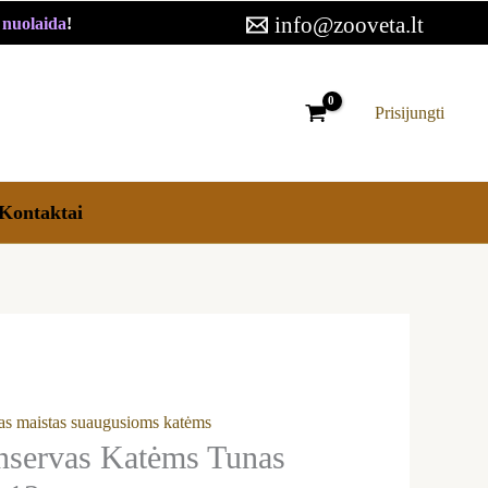
ms
info@zooveta.lt
€ nuolaida
!
s
ne
Prisijungti
Kontaktai
as maistas suaugusioms katėms
servas Katėms Tunas