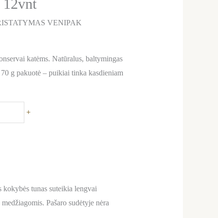
 12vnt
ISTATYMAS VENIPAK
onservai katėms. Natūralus, baltymingas
 70 g pakuotė – puikiai tinka kasdieniam
+
s kokybės tunas suteikia lengvai
is medžiagomis. Pašaro sudėtyje nėra