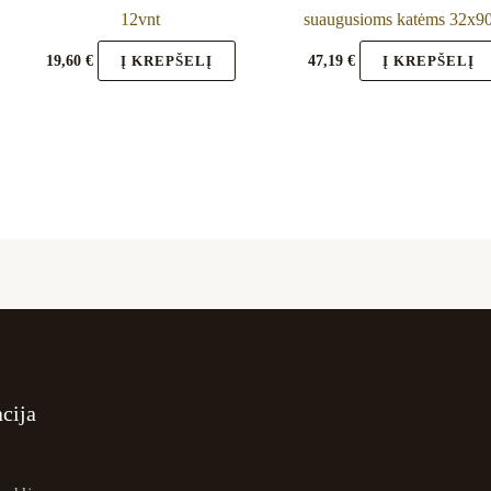
12vnt
suaugusioms katėms 32x9
19,60
€
47,19
€
Į KREPŠELĮ
Į KREPŠELĮ
cija