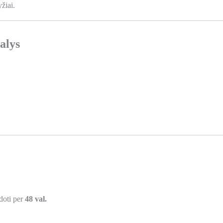
žiai.
alys
udoti per
48 val.