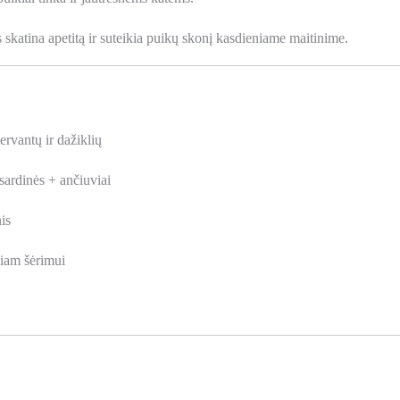
s skatina apetitą ir suteikia puikų skonį kasdieniame maitinime.
ervantų ir dažiklių
sardinės + ančiuviai
is
iam šėrimui