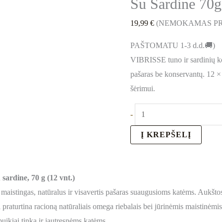
Su Sardine 70g
19,99
€
(NEMOKAMAS PR
PAŠTOMATU 1-3 d.d.🚚)
VIBRISSE tuno ir sardinių k
pašaras be konservantų. 12 ×
šėrimui.
-
Į KREPŠELĮ
ardine, 70 g (12 vnt.)
maistingas, natūralus ir visavertis pašaras suaugusioms katėms. Aukšto
i praturtina racioną natūraliais omega riebalais bei jūrinėmis maistinėm
 puikiai tinka ir jautresnėms katėms.