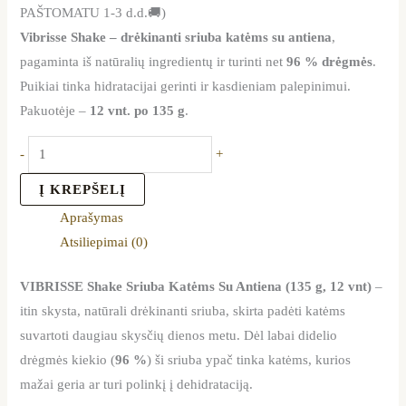
PAŠTOMATU 1-3 d.d.🚚)
Vibrisse Shake – drėkinanti sriuba katėms su antiena
,
pagaminta iš natūralių ingredientų ir turinti net
96 % drėgmės
.
Puikiai tinka hidratacijai gerinti ir kasdieniam palepinimui.
Pakuotėje –
12 vnt. po 135 g
.
-
+
Į KREPŠELĮ
Aprašymas
Atsiliepimai (0)
VIBRISSE Shake Sriuba Katėms Su Antiena (135 g, 12 vnt)
–
itin skysta, natūrali drėkinanti sriuba, skirta padėti katėms
suvartoti daugiau skysčių dienos metu. Dėl labai didelio
drėgmės kiekio (
96 %
) ši sriuba ypač tinka katėms, kurios
mažai geria ar turi polinkį į dehidrataciją.