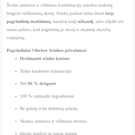
Švelni antienos ir vištienos kombinacija suteikia malonų,
lengvai virškinamą skonį. Sriuba puikiai tinka duoti
tarp
pagrindinių maitinimų
, naudoti kaip
užkandį
, arba užpilti ant
sauso pašaro, kad pagerintų jo skonį ir skatintų skysčių
vartojimą.
Pagrindiniai Vibrisse Sriubos privalumai
Drėkinanti sriuba katėms
Tinka kasdienei hidratacijai
Net
96 % drėgmės
100 % natūralūs ingredientai
Be grūdų ir be dirbtinių priedų
Skanus antienos ir vištienos derinys
Idealu maišyti su sausu maistu