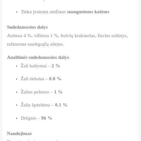
Tinka įvairaus amžiaus
suaugusioms katėms
Sudedamosios dalys
Antiena 4 %, vištiena 1 %, bulvių krakmolas, žuvies sultinys,
rafinuotas saulėgrąžų aliejus.
Analitinės sudedamosios dalys
Žali baltymai –
2 %
Žali riebalai –
0.8 %
Žalios pelenos –
1 %
Žalia ląsteliena –
0.1 %
Drėgnis –
96 %
Naudojimas