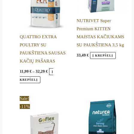
The
options
NUTRIVET Super
may
Premium KITTEN
be
QUATTRO EXTRA
MAISTAS KAČIUKAMS
chosen
POULTRY SU
SU PAUKŠTIENA 3,5 kg
on
PAUKŠTIENA SAUSAS
the
33,49
€
Į KREPŠELĮ
KAČIŲ PAŠARAS
product
page
11,99
€
–
32,29
€
Į
KREPŠELĮ
Original
Current
Sale!
price
price
-11%
was:
is:
18,90 €.
16,89 €.