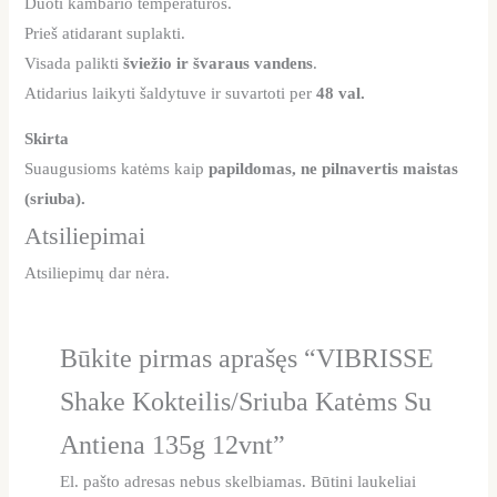
Duoti kambario temperatūros.
Prieš atidarant suplakti.
Visada palikti
šviežio ir švaraus vandens
.
Atidarius laikyti šaldytuve ir suvartoti per
48 val.
Skirta
Suaugusioms katėms kaip
papildomas, ne pilnavertis maistas
(sriuba).
Atsiliepimai
Atsiliepimų dar nėra.
Būkite pirmas aprašęs “VIBRISSE
Shake Kokteilis/Sriuba Katėms Su
Antiena 135g 12vnt”
El. pašto adresas nebus skelbiamas.
Būtini laukeliai