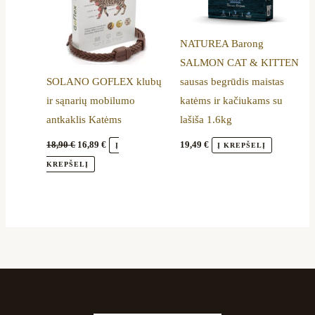
NATUREA Barong
SALMON CAT & KITTEN
SOLANO GOFLEX klubų
sausas begrūdis maistas
ir sąnarių mobilumo
katėms ir kačiukams su
antkaklis Katėms
lašiša 1.6kg
18,90
€
16,89
€
19,49
€
Į
Į KREPŠELĮ
KREPŠELĮ