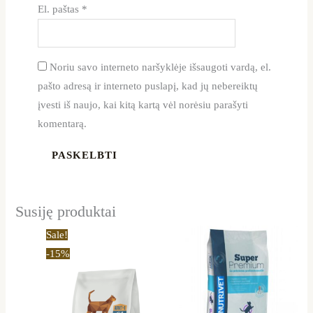
El. paštas
*
Noriu savo interneto naršyklėje išsaugoti vardą, el.
pašto adresą ir interneto puslapį, kad jų nebereiktų
įvesti iš naujo, kai kitą kartą vėl norėsiu parašyti
komentarą.
Susiję produktai
Price
This
Sale!
range:
product
-15%
11,99 €
through
has
32,29 €
multiple
variants.