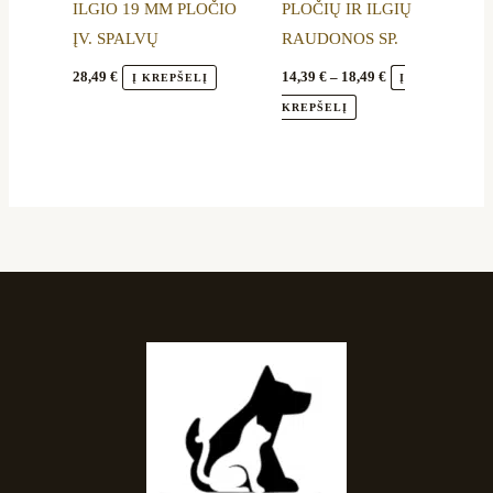
ILGIO 19 MM PLOČIO
PLOČIŲ IR ILGIŲ
chosen
chosen
ĮV. SPALVŲ
RAUDONOS SP.
on
on
the
the
28,49
€
14,39
€
–
18,49
€
Į KREPŠELĮ
Į
product
product
KREPŠELĮ
page
page