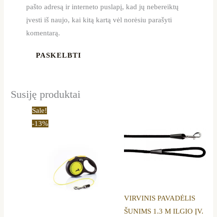
pašto adresą ir interneto puslapį, kad jų nebereiktų
įvesti iš naujo, kai kitą kartą vėl norėsiu parašyti
komentarą.
Susiję produktai
Price
Price
This
This
Sale!
range:
range:
product
product
-13%
14,20 €
14,29 €
through
through
has
has
17,99 €
18,99 €
multiple
multiple
variants.
variants.
The
The
options
options
VIRVINIS PAVADĖLIS
may
may
ŠUNIMS 1.3 M ILGIO ĮV.
be
be