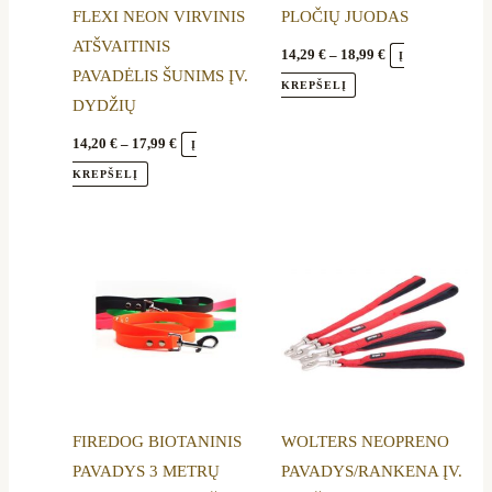
FLEXI NEON VIRVINIS
PLOČIŲ JUODAS
chosen
chosen
ATŠVAITINIS
on
on
14,29
€
–
18,99
€
Į
PAVADĖLIS ŠUNIMS ĮV.
the
the
KREPŠELĮ
DYDŽIŲ
product
product
page
page
14,20
€
–
17,99
€
Į
KREPŠELĮ
Price
This
This
range:
product
product
14,39 €
through
has
has
18,49 €
multiple
multiple
variants.
variants.
The
The
options
options
FIREDOG BIOTANINIS
WOLTERS NEOPRENO
may
may
PAVADYS 3 METRŲ
PAVADYS/RANKENA ĮV.
be
be