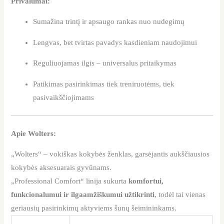
Privalumai:
Sumažina trintį ir apsaugo rankas nuo nudegimų
Lengvas, bet tvirtas pavadys kasdieniam naudojimui
Reguliuojamas ilgis – universalus pritaikymas
Patikimas pasirinkimas tiek treniruotėms, tiek
pasivaikščiojimams
Apie Wolters:
„Wolters“ – vokiškas kokybės ženklas, garsėjantis aukščiausios
kokybės aksesuarais gyvūnams.
„Professional Comfort“ linija sukurta
komfortui,
funkcionalumui ir ilgaamžiškumui užtikrinti
, todėl tai vienas
geriausių pasirinkimų aktyviems šunų šeimininkams.