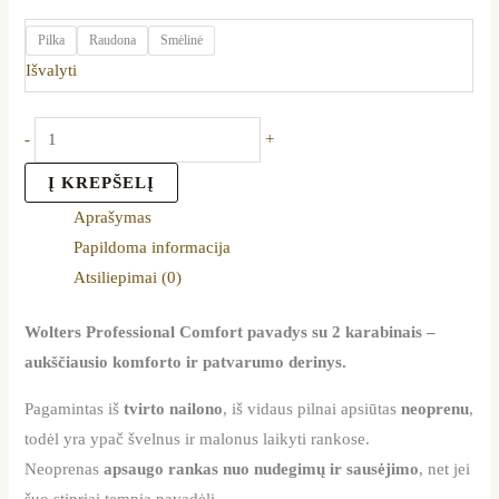
Pilka
Raudona
Smėlinė
Išvalyti
-
+
Į KREPŠELĮ
Aprašymas
Papildoma informacija
Atsiliepimai (0)
Wolters Professional Comfort pavadys su 2 karabinais –
aukščiausio komforto ir patvarumo derinys.
Pagamintas iš
tvirto nailono
, iš vidaus pilnai apsiūtas
neoprenu
,
todėl yra ypač švelnus ir malonus laikyti rankose.
Neoprenas
apsaugo rankas nuo nudegimų ir sausėjimo
, net jei
šuo stipriai tempia pavadėlį.