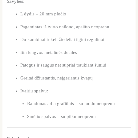
Savybės:
L dydis – 20 mm pločio
Pagamintas iš tvirto nailono, apsiūto neoprenu
Du karabinai ir keli žiedeliai ilgiui reguliuoti
Itin lengvos metalinės detalės
Patogus ir saugus net stipriai traukiant šuniui
Greitai džiūstantis, neįgeriantis kvapų
Įvairių spalvų:
Raudonas arba grafitinis – su juodu neoprenu
Smėlio spalvos – su pilku neoprenu