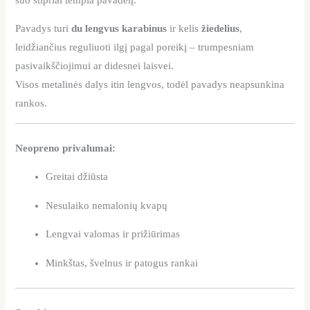
Pavadys turi
du lengvus karabinus
ir kelis
žiedelius
,
leidžiančius reguliuoti ilgį pagal poreikį – trumpesniam
pasivaikščiojimui ar didesnei laisvei.
Visos metalinės dalys itin lengvos, todėl pavadys neapsunkina
rankos.
Neopreno privalumai:
Greitai džiūsta
Nesulaiko nemalonių kvapų
Lengvai valomas ir prižiūrimas
Minkštas, švelnus ir patogus rankai