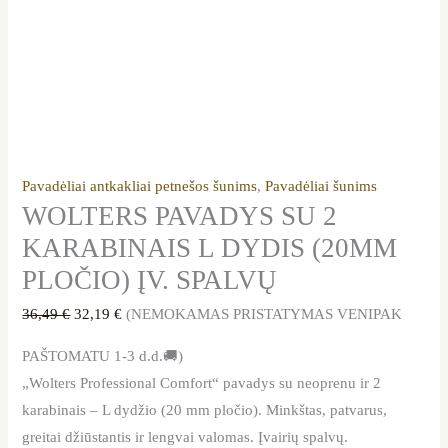
Pavadėliai antkakliai petnešos šunims
,
Pavadėliai šunims
WOLTERS PAVADYS SU 2
KARABINAIS L DYDIS (20MM
PLOČIO) ĮV. SPALVŲ
36,49
€
32,19
€
(NEMOKAMAS PRISTATYMAS VENIPAK
PAŠTOMATU 1-3 d.d.🚚)
„Wolters Professional Comfort“ pavadys su neoprenu ir 2
karabinais – L dydžio (20 mm pločio). Minkštas, patvarus,
greitai džiūstantis ir lengvai valomas. Įvairių spalvų.