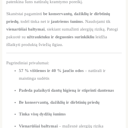
patenkina šuns natūralų kramtymo poreikį.
Skanėstai pagaminti
be konservantų, dažiklių ir dirbtinių
priedų
, todėl tinka net ir
jautriems šunims
. Naudojami tik
vienarūšiai baltymai
, siekiant sumažinti alergijų riziką. Patogi
pakuotė su
užtrauktuku ir deguonies surinkikliu
leidžia
išlaikyti produktą šviežią ilgiau.
Pagrindiniai privalumai:
57 % vištienos ir 40 % jaučio odos
– natūrali ir
maistinga sudėtis
Padeda palaikyti dantų higieną ir stiprinti dantenas
Be konservantų, dažiklių ir dirbtinių priedų
Tinka visų dydžių šunims
Vienarūšiai baltymai
– mažesnė alergijų rizika