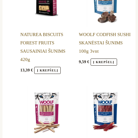
NATUREA BISCUITS
WOOLF CODFISH SUSHI
FOREST FRUITS
SKANĖSTAI ŠUNIMS
SAUSAINIAI ŠUNIMS
100g 3vnt
420g
9,59
€
Į KREPŠELĮ
13,39
€
Į KREPŠELĮ