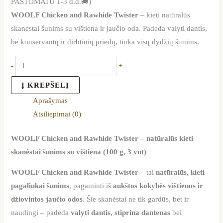
PAŠTOMATU 1-3 d.d.🚚)
WOOLF Chicken and Rawhide Twister
– kieti natūralūs
skanėstai šunims su vištiena ir jaučio oda. Padeda valyti dantis,
be konservantų ir dirbtinių priedų, tinka visų dydžių šunims.
-
+
Į KREPŠELĮ
Aprašymas
Atsiliepimai (0)
WOOLF Chicken and Rawhide Twister – natūralūs kieti
skanėstai šunims su vištiena (100 g, 3 vnt)
WOOLF Chicken and Rawhide Twister
– tai
natūralūs, kieti
pagaliukai šunims
, pagaminti iš
aukštos kokybės vištienos ir
džiovintos jaučio odos
. Šie skanėstai ne tik gardūs, bet ir
naudingi – padeda
valyti dantis, stiprina dantenas
bei