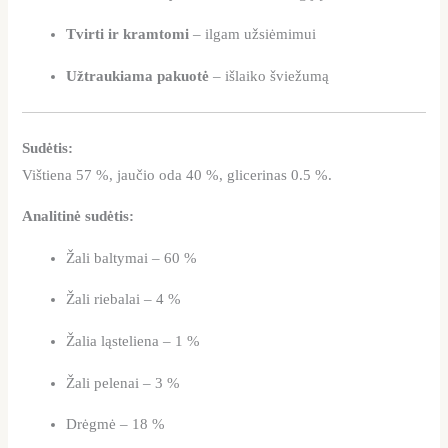
Tvirti ir kramtomi
– ilgam užsiėmimui
Užtraukiama pakuotė
– išlaiko šviežumą
Sudėtis:
Vištiena 57 %, jaučio oda 40 %, glicerinas 0.5 %.
Analitinė sudėtis:
Žali baltymai – 60 %
Žali riebalai – 4 %
Žalia ląsteliena – 1 %
Žali pelenai – 3 %
Drėgmė – 18 %