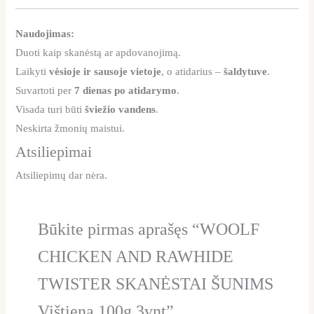
Naudojimas:
Duoti kaip skanėstą ar apdovanojimą.
Laikyti
vėsioje ir sausoje vietoje
, o atidarius –
šaldytuve
.
Suvartoti per
7 dienas po atidarymo
.
Visada turi būti
šviežio vandens
.
Neskirta žmonių maistui.
Atsiliepimai
Atsiliepimų dar nėra.
Būkite pirmas aprašęs “WOOLF
CHICKEN AND RAWHIDE
TWISTER SKANĖSTAI ŠUNIMS
Vištiena 100g 3vnt”