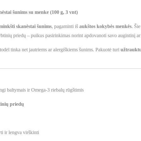
stai šunims su menke (100 g, 3 vnt)
minkšti skanėstai šunims
, pagaminti iš
aukštos kokybės menkės
. Ši
irbtinių priedų – puikus pasirinkimas norint apdovanoti savo augintinį ar
 todėl tinka net jautriems ar alergiškiems šunims. Pakuotė turi
užtrauktu
ingi baltymais ir Omega-3 riebalų rūgštimis
tinių priedų
 ir lengva virškinti