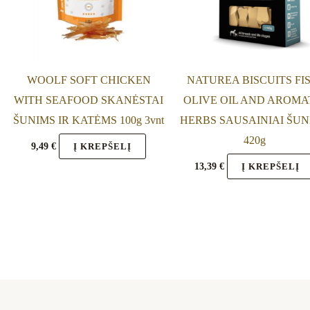
WOOLF SOFT CHICKEN
NATUREA BISCUITS FIS
WITH SEAFOOD SKANĖSTAI
OLIVE OIL AND AROMA
ŠUNIMS IR KATĖMS 100g 3vnt
HERBS SAUSAINIAI ŠUN
420g
9,49
€
Į KREPŠELĮ
13,39
€
Į KREPŠELĮ