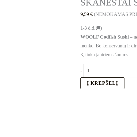
SKANĖSTAI Š
9,59
€
(NEMOKAMAS PR
1-3 d.d.🚚)
WOOLF Codfish Sushi
– na
menke. Be konservantų ir dirb
3, tinka jautriems šunims.
-
Į KREPŠELĮ