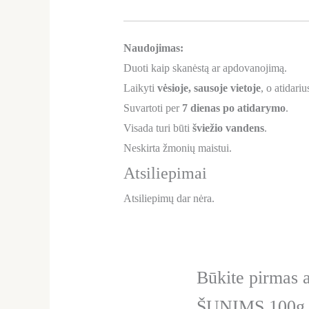
Naudojimas:
Duoti kaip skanėstą ar apdovanojimą.
Laikyti
vėsioje, sausoje vietoje
, o atidari
Suvartoti per
7 dienas po atidarymo
.
Visada turi būti
šviežio vandens
.
Neskirta žmonių maistui.
Atsiliepimai
Atsiliepimų dar nėra.
Būkite pirma
ŠUNIMS 100g 