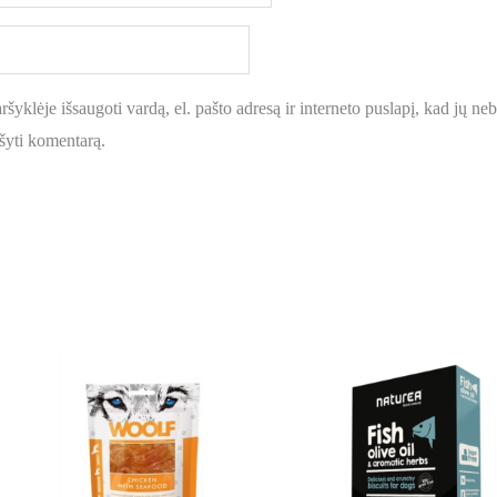
šyklėje išsaugoti vardą, el. pašto adresą ir interneto puslapį, kad jų nebe
ašyti komentarą.