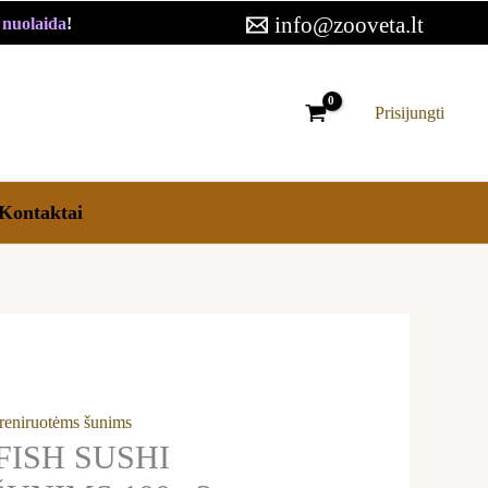
HI
info@zooveta.lt
€ nuolaida
!
NĖSTAI
IMS
Prisijungti
Kontaktai
treniruotėms šunims
ISH SUSHI