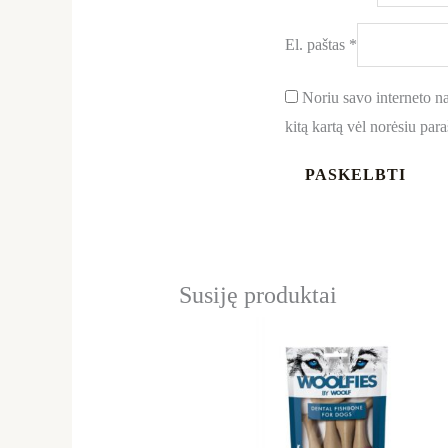
El. paštas
*
Noriu savo interneto nar
kitą kartą vėl norėsiu par
Susiję produktai