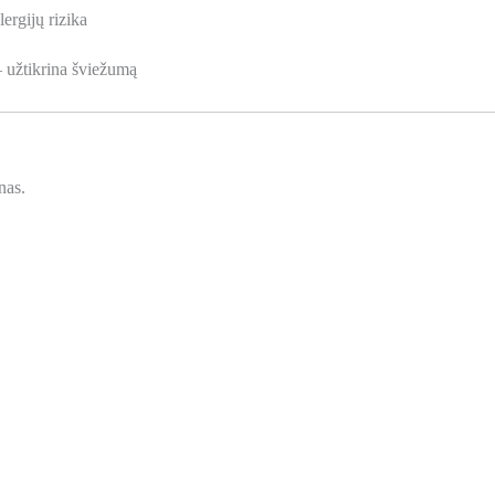
ergijų rizika
 užtikrina šviežumą
nas.