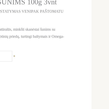
UNIMS 100g 3vnt
ISTATYMAS VENIPAK PAŠTOMATU
tūralūs, minkšti skanėstai šunims su
tinių priedų, turtingi baltymais ir Omega-
+