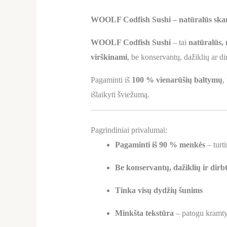
WOOLF Codfish Sushi – natūralūs skanė
WOOLF Codfish Sushi
– tai
natūralūs, 
virškinami
, be konservantų, dažiklių ar d
Pagaminti iš
100 % vienarūšių baltymų
,
išlaikyti šviežumą.
Pagrindiniai privalumai:
Pagaminti iš 90 % menkės
– turt
Be konservantų, dažiklių ir dirb
Tinka visų dydžių šunims
Minkšta tekstūra
– patogu kramtyti