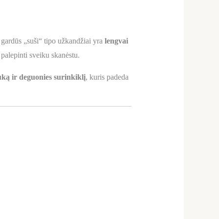
e gardūs „suši“ tipo užkandžiai yra
lengvai
 palepinti sveiku skanėstu.
ką ir deguonies surinkiklį
, kuris padeda