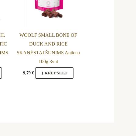
H,
WOOLF SMALL BONE OF
TIC
DUCK AND RICE
IMS
SKANĖSTAI ŠUNIMS Antiena
100g 3vnt
9,79
€
Į KREPŠELĮ