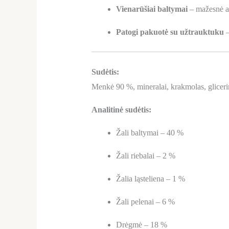
Vienarūšiai baltymai
– mažesnė al
Patogi pakuotė su užtrauktuku
–
Sudėtis:
Menkė 90 %, mineralai, krakmolas, gliceri
Analitinė sudėtis:
Žali baltymai – 40 %
Žali riebalai – 2 %
Žalia ląsteliena – 1 %
Žali pelenai – 6 %
Drėgmė – 18 %