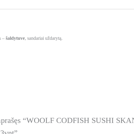
us –
šaldytuve
, sandariai uždarytą.
s aprašęs “WOOLF CODFISH SUSHI SK
3vnt”