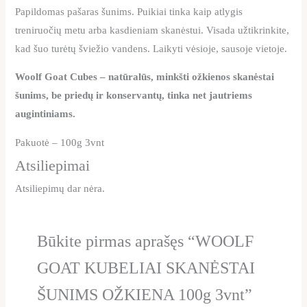
Papildomas pašaras šunims. Puikiai tinka kaip atlygis
treniruočių metu arba kasdieniam skanėstui. Visada užtikrinkite,
kad šuo turėtų šviežio vandens. Laikyti vėsioje, sausoje vietoje.
Woolf Goat Cubes – natūralūs, minkšti ožkienos skanėstai
šunims, be priedų ir konservantų, tinka net jautriems
augintiniams.
Pakuotė – 100g 3vnt
Atsiliepimai
Atsiliepimų dar nėra.
Būkite pirmas aprašęs “WOOLF
GOAT KUBELIAI SKANĖSTAI
ŠUNIMS OŽKIENA 100g 3vnt”