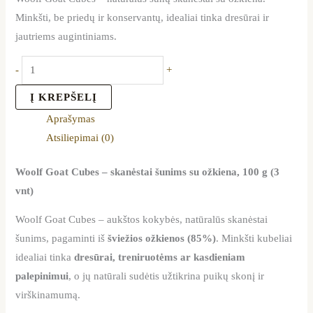
Minkšti, be priedų ir konservantų, idealiai tinka dresūrai ir
jautriems augintiniams.
-
+
Į KREPŠELĮ
Aprašymas
Atsiliepimai (0)
Woolf Goat Cubes – skanėstai šunims su ožkiena, 100 g (3
vnt)
Woolf Goat Cubes – aukštos kokybės, natūralūs skanėstai
šunims, pagaminti iš
šviežios ožkienos (85%)
. Minkšti kubeliai
idealiai tinka
dresūrai, treniruotėms ar kasdieniam
palepinimui
, o jų natūrali sudėtis užtikrina puikų skonį ir
virškinamumą.