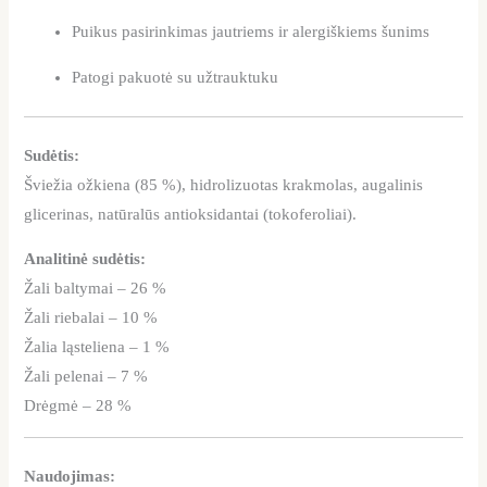
Puikus pasirinkimas jautriems ir alergiškiems šunims
Patogi pakuotė su užtrauktuku
Sudėtis:
Šviežia ožkiena (85 %), hidrolizuotas krakmolas, augalinis
glicerinas, natūralūs antioksidantai (tokoferoliai).
Analitinė sudėtis:
Žali baltymai – 26 %
Žali riebalai – 10 %
Žalia ląsteliena – 1 %
Žali pelenai – 7 %
Drėgmė – 28 %
Naudojimas: