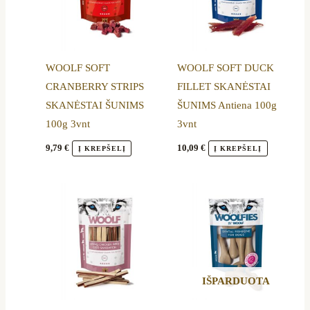
WOOLF SOFT
WOOLF SOFT DUCK
CRANBERRY STRIPS
FILLET SKANĖSTAI
SKANĖSTAI ŠUNIMS
ŠUNIMS Antiena 100g
100g 3vnt
3vnt
9,79
€
10,09
€
Į KREPŠELĮ
Į KREPŠELĮ
IŠPARDUOTA