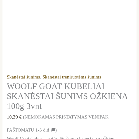
Skanėstai šunims
,
Skanėstai treniruotėms šunims
WOOLF GOAT KUBELIAI
SKANĖSTAI ŠUNIMS OŽKIENA
100g 3vnt
10,39
€
(NEMOKAMAS PRISTATYMAS VENIPAK
PAŠTOMATU 1-3 d.d.🚚)
Woolf Goat Cubes – natūralūs šunų skanėstai su ožkiena.