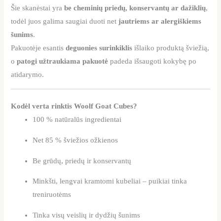
Šie skanėstai yra
be cheminių priedų, konservantų ar dažiklių
,
todėl juos galima saugiai duoti net
jautriems ar alergiškiems
šunims
.
Pakuotėje esantis
deguonies surinkiklis
išlaiko produktą šviežią,
o
patogi užtraukiama pakuotė
padeda išsaugoti kokybę po
atidarymo.
Kodėl verta rinktis Woolf Goat Cubes?
100 % natūralūs ingredientai
Net 85 % šviežios ožkienos
Be grūdų, priedų ir konservantų
Minkšti, lengvai kramtomi kubeliai – puikiai tinka
treniruotėms
Tinka visų veislių ir dydžių šunims