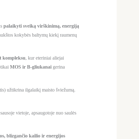
as
palaikyti sveiką virškinimą, energiją
 aukštos kokybės baltymų kiekį raumenų
ct kompleksu
, kur eteriniai aliejai
otikai
MOS ir B-gliukanai
gerina
tis) užtikrina ilgalaikį maisto šviežumą.
, sausoje vietoje, apsaugotoje nuo saulės
, blizgančio kailio ir energijos