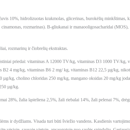
žuvis 10%, hidrolizuotas krakmolas, glicerinas, burokėlių minkštimas, k
iai, cinamonas, rozmarinas). B-gliukanai ir manaooligosacharidai (MOS), 
liai, rozmarinų ir čiobrelių ekstraktas.
Maistiniai priedai: vitaminas A 12000 TV/kg, vitaminas D3 1000 TV/kg,
 B2 4 mg/kg, vitaminas B6 2 mg/ kg, vitaminas B12 22,5 µg/kg, nikoti
150 µg/kg, cholino chloridas 250 mg/kg, mangano oksidas 20 mg/kg joda
 250 µg/kg.
tymai 28%, žalia ląsteliena 2,5%, žali riebalai 14%, žali pelenai 7%, 
lėms ir dydžiams. Visada turi būti šviežio vandens. Kasdienis vartojim
kite vėsioje, sausoje vietoje, apsaugotoje nuo saulės spindulių. Geriausia