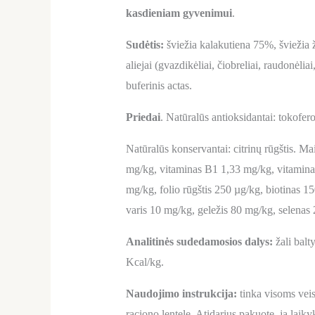
kasdieniam gyvenimui
.
Sudėtis:
šviežia kalakutiena 75%, šviežia 
aliejai (gvazdikėliai, čiobreliai, raudonėl
buferinis actas.
Priedai
. Natūralūs antioksidantai: tokofero
Natūralūs konservantai: citrinų rūgštis. 
mg/kg, vitaminas B1 1,33 mg/kg, vitaminas
mg/kg, folio rūgštis 250 µg/kg, biotinas 
varis 10 mg/kg, geležis 80 mg/kg, selenas
Analitinės sudedamosios dalys:
žali bal
Kcal/kg.
Naudojimo instrukcija:
tinka visoms veis
raciono lentelę. Atidarius pakuotę, ją laiky