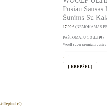
WOOLF ULT
Pusiau Sausas M
Šunims Su Kal
17,99
€
(NEMOKAMAS PR
PAŠTOMATU 1-3 d.d.🚚)
Woolf super premium pusiau 
-
Į KREPŠELĮ
tsiliepimai (0)