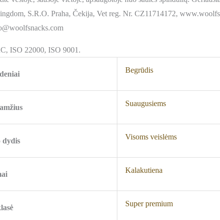
ingdom, S.R.O. Praha, Čekija, Vet reg. Nr. CZ11714172, www.woolfs
llo@woolfsnacks.com
RC, ISO 22000, ISO 9001.
Begrūdis
deniai
Suaugusiems
 amžius
Visoms veislėms
 dydis
Kalakutiena
ai
Super premium
lasė