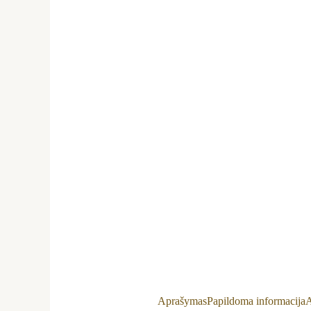
Aprašymas
Papildoma informacija
A