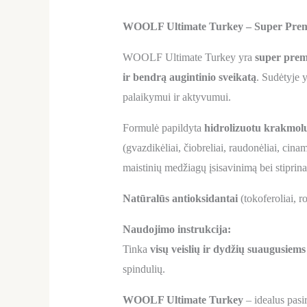
WOOLF Ultimate Turkey – Super Prem
WOOLF Ultimate Turkey yra
super prem
ir bendrą augintinio sveikatą
. Sudėtyje 
palaikymui ir aktyvumui.
Formulė papildyta
hidrolizuotu krakmolu
(gvazdikėliai, čiobreliai, raudonėliai, ci
maistinių medžiagų įsisavinimą bei stiprina
Natūralūs antioksidantai
(tokoferoliai, r
Naudojimo instrukcija:
Tinka
visų veislių ir dydžių suaugusiem
spindulių.
WOOLF Ultimate Turkey
– idealus pasi