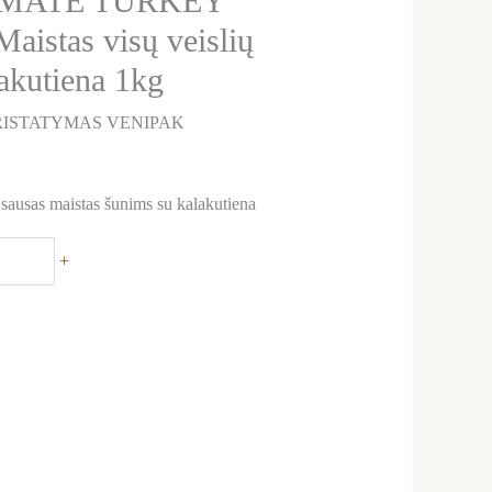
IMATE TURKEY
aistas visų veislių
akutiena 1kg
ISTATYMAS VENIPAK
sausas maistas šunims su kalakutiena
+