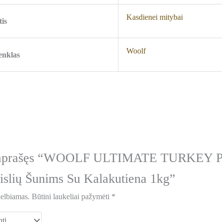
Kasdienei mitybai
tis
Woolf
enklas
s aprašęs “WOOLF ULTIMATE TURKEY Pu
eislių Šunims Su Kalakutiena 1kg”
kelbiamas.
Būtini laukeliai pažymėti
*