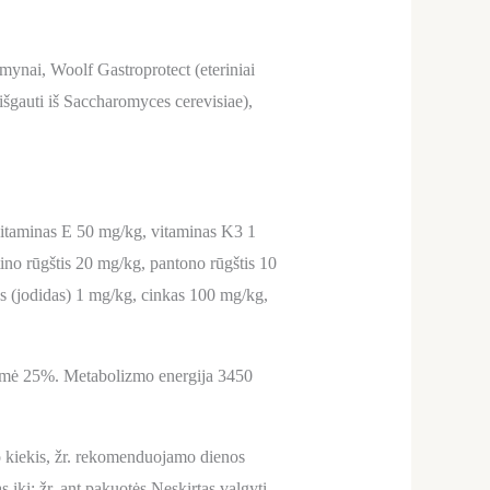
mynai, Woolf Gastroprotect (eteriniai
išgauti iš Saccharomyces cerevisiae),
 vitaminas E 50 mg/kg, vitaminas K3 1
no rūgštis 20 mg/kg, pantono rūgštis 10
s (jodidas) 1 mg/kg, cinkas 100 mg/kg,
drėgmė 25%. Metabolizmo energija 3450
o kiekis, žr. rekomenduojamo dienos
s iki: žr. ant pakuotės.Neskirtas valgyti