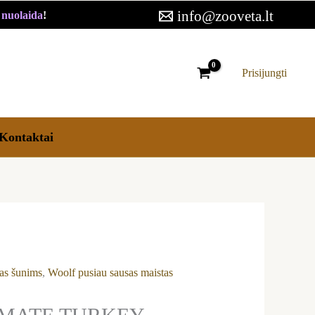
TURKEY
info@zooveta.lt
€ nuolaida
!
usiau
ausas
aistas
Prisijungti
isų
eislių
unims
Kontaktai
u
alakutiena
kg
tas šunims
,
Woolf pusiau sausas maistas