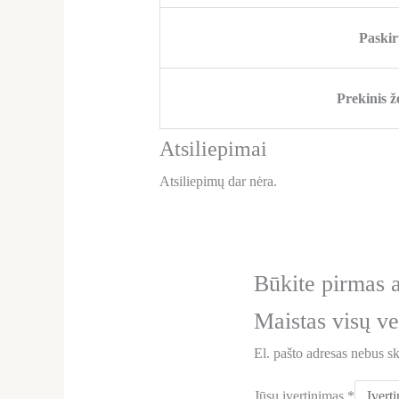
Paskir
Prekinis ž
Atsiliepimai
Atsiliepimų dar nėra.
Būkite pirma
Maistas visų v
El. pašto adresas nebus s
Jūsų įvertinimas
*