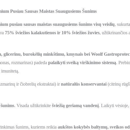
ium Pusiau Sausas Maistas Suaugusiems Šunims
ium pusiau sausas maistas suaugusiems šunims visų veislių
, sukurt
yra
75% šviežios kalakutienos ir 10% šviežios žuvies
, užtikrinančios
, glicerinu, burokėlių minkštimu, kmynais bei Woolf Gastroprote
namonas, rozmarinas) padeda
palaikyti sveiką virškinimo sistemą
. Prebi
 imunitetą.
ozmarinų ir čiobrelių ekstraktai) ir
natūralūs konservantai
(citrinų rūgš
s šunims
. Visada užtikrinkite
šviežią geriamą vandenį
. Laikyti vėsioje
rinkimas šunims, kuriems reikia
aukštos kokybės baltymų, sveikos odos