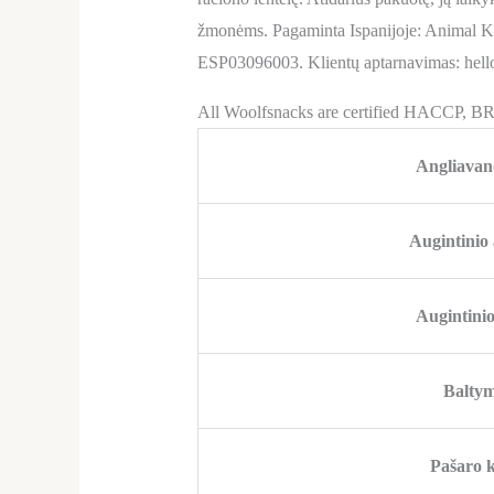
žmonėms. Pagaminta Ispanijoje: Animal K
ESP03096003. Klientų aptarnavimas: he
All Woolfsnacks are certified HACCP, B
Angliavan
Augintinio
Augintinio
Baltym
Pašaro k