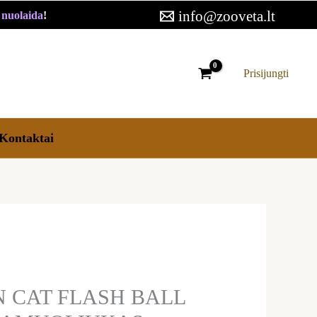
info@zooveta.lt
€ nuolaida
!
SH
L
SINTIS
Prisijungti
UOLIUKAS
ĖMS
Kontaktai
 CAT FLASH BALL