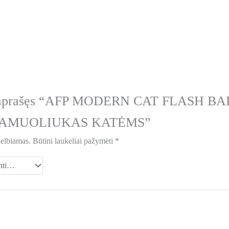
s aprašęs “AFP MODERN CAT FLASH BA
KAMUOLIUKAS KATĖMS”
kelbiamas.
Būtini laukeliai pažymėti
*