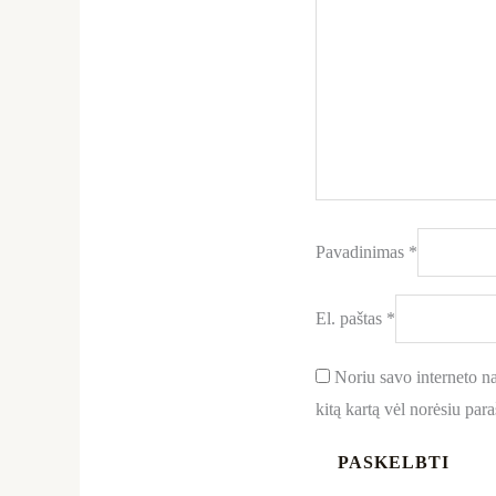
Pavadinimas
*
El. paštas
*
Noriu savo interneto nar
kitą kartą vėl norėsiu par