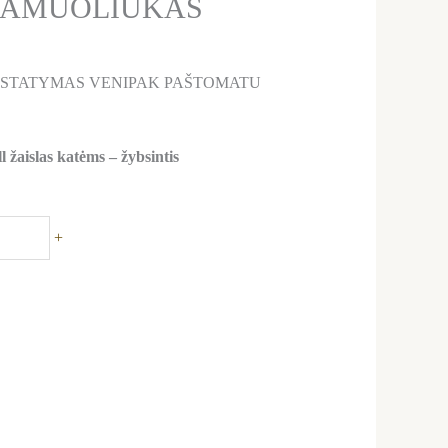
 KAMUOLIUKAS
ISTATYMAS VENIPAK PAŠTOMATU
l
žaislas katėms – žybsintis
+