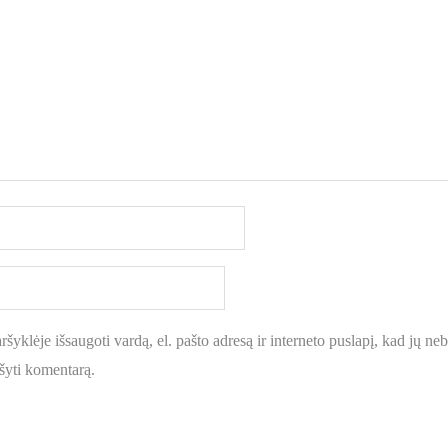
šyklėje išsaugoti vardą, el. pašto adresą ir interneto puslapį, kad jų nebe
ašyti komentarą.