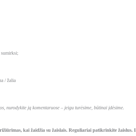
 sumirksi;
a / žalia
os, nurodykite ją komentaruose – jeigu turėsime, būtinai įdėsime.
žiūrimas, kai žaidžia su žaislais. Reguliariai patikrinkite žaislus. I