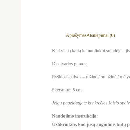
Aprašymas
Atsiliepimai (0)
Kiekvieną kartą kamuoliukui sujudėjus, jis
Iš patvarios gumos;
Ryškios spalvos – rožinė / oranžinė / mėlyn
Skersmuo: 5 cm
Jeigu pageidaujate konkrečios žaislo spalv
Naudojimo instrukcija:
Užtikrinkite, kad jūsų augintinis būtų pri