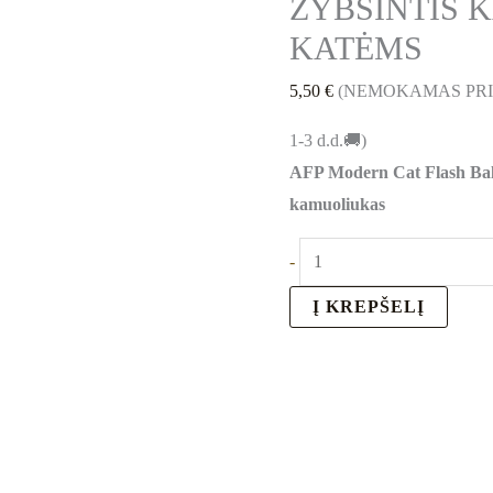
ŽYBSINTIS
KATĖMS
5,50
€
(NEMOKAMAS PR
1-3 d.d.🚚)
AFP Modern Cat Flash Bal
kamuoliukas
-
Į KREPŠELĮ