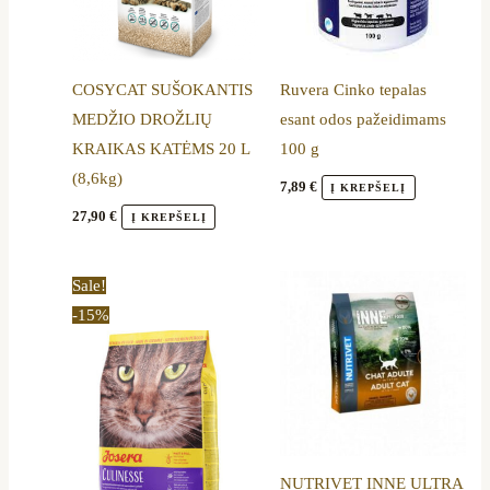
COSYCAT SUŠOKANTIS
Ruvera Cinko tepalas
MEDŽIO DROŽLIŲ
esant odos pažeidimams
KRAIKAS KATĖMS 20 L
100 g
(8,6kg)
7,89
€
Į KREPŠELĮ
27,90
€
Į KREPŠELĮ
Price
Price
This
This
Sale!
range:
range:
product
product
-15%
14,50 €
18,80 €
through
through
has
has
45,59 €
46,99 €
multiple
multiple
variants.
variants.
The
The
options
options
NUTRIVET INNE ULTRA