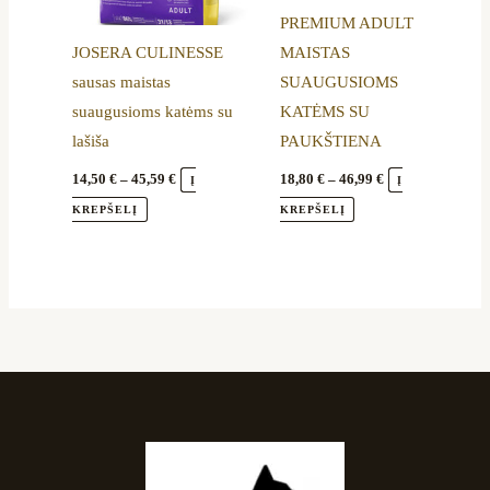
may
may
PREMIUM ADULT
be
be
JOSERA CULINESSE
MAISTAS
chosen
chosen
sausas maistas
SUAUGUSIOMS
on
on
suaugusioms katėms su
KATĖMS SU
the
the
lašiša
PAUKŠTIENA
product
product
page
page
14,50
€
–
45,59
€
18,80
€
–
46,99
€
Į
Į
KREPŠELĮ
KREPŠELĮ