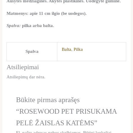
Ausytės medžiaginės. Akytės plastikinės. Uodegytė guminė.
Matmenys: apie 11 cm ilgio (be uodegos).
Spalva:
pilka arba balta.
Balta
,
Pilka
Spalva
Atsiliepimai
Atsiliepimų dar nėra.
Būkite pirmas aprašęs
“ROSEWOOD PET PRISUKAMA
PELĖ ŽAISLAS KATĖMS”
El. pašto adresas nebus skelbiamas.
Būtini laukeliai