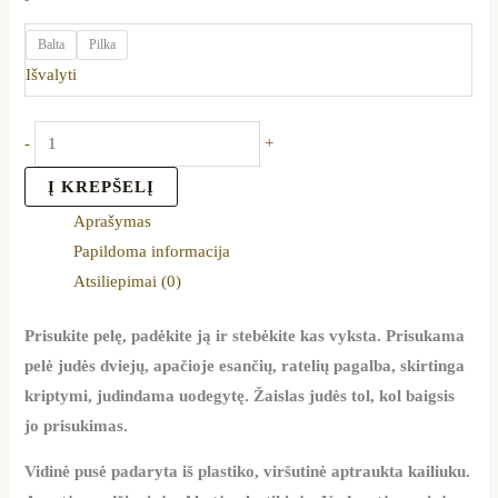
Balta
Pilka
Išvalyti
-
+
Į KREPŠELĮ
Aprašymas
Papildoma informacija
Atsiliepimai (0)
Prisukite pelę, padėkite ją ir stebėkite kas vyksta. Prisukama
pelė judės dviejų, apačioje esančių, ratelių pagalba, skirtinga
kriptymi, judindama uodegytę. Žaislas judės tol, kol baigsis
jo prisukimas.
Vidinė pusė padaryta iš plastiko, viršutinė aptraukta kailiuku.