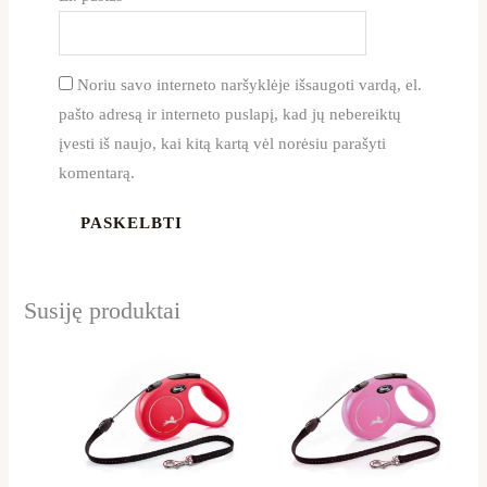
Noriu savo interneto naršyklėje išsaugoti vardą, el.
pašto adresą ir interneto puslapį, kad jų nebereiktų
įvesti iš naujo, kai kitą kartą vėl norėsiu parašyti
komentarą.
Susiję produktai
This
This
product
product
has
has
multiple
multiple
variants.
variants.