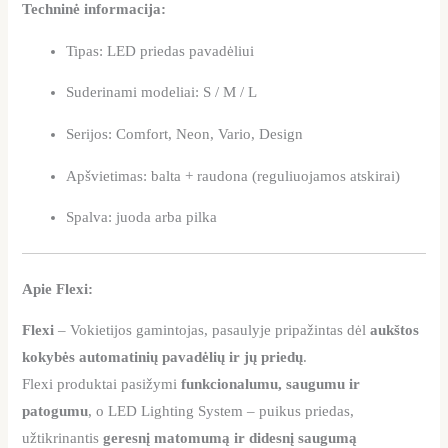
Techninė informacija:
Tipas: LED priedas pavadėliui
Suderinami modeliai: S / M / L
Serijos: Comfort, Neon, Vario, Design
Apšvietimas: balta + raudona (reguliuojamos atskirai)
Spalva: juoda arba pilka
Apie Flexi:
Flexi
– Vokietijos gamintojas, pasaulyje pripažintas dėl
aukštos
kokybės automatinių pavadėlių ir jų priedų
.
Flexi produktai pasižymi
funkcionalumu, saugumu ir
patogumu
, o LED Lighting System – puikus priedas,
užtikrinantis
geresnį matomumą ir didesnį saugumą