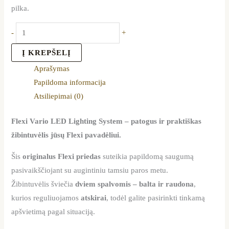
pilka.
-
+
Į KREPŠELĮ
Aprašymas
Papildoma informacija
Atsiliepimai (0)
Flexi Vario LED Lighting System – patogus ir praktiškas
žibintuvėlis jūsų Flexi pavadėliui.
Šis
originalus Flexi priedas
suteikia papildomą saugumą
pasivaikščiojant su augintiniu tamsiu paros metu.
Žibintuvėlis šviečia
dviem spalvomis – balta ir raudona
,
kurios reguliuojamos
atskirai
, todėl galite pasirinkti tinkamą
apšvietimą pagal situaciją.