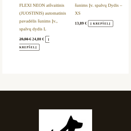
FLEXI NEON atšvaitinis
šunims Įv. spalvų Dydis –
chosen
chosen
(JUOSTINIS) automatinis
XS
on
on
pavadėlis šunims Įv.,
the
the
13,89
€
Į KREPŠELĮ
spalvų dydis L
product
product
page
page
29,90
€
24,80
€
Į
KREPŠELĮ