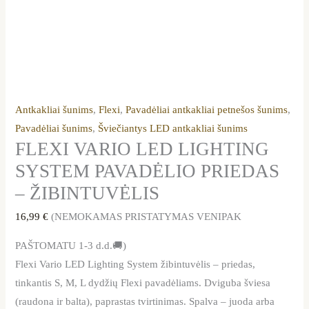
Antkakliai šunims
,
Flexi
,
Pavadėliai antkakliai petnešos šunims
,
Pavadėliai šunims
,
Šviečiantys LED antkakliai šunims
FLEXI VARIO LED LIGHTING
SYSTEM PAVADĖLIO PRIEDAS
– ŽIBINTUVĖLIS
16,99
€
(NEMOKAMAS PRISTATYMAS VENIPAK
PAŠTOMATU 1-3 d.d.🚚)
Flexi Vario LED Lighting System žibintuvėlis – priedas,
tinkantis S, M, L dydžių Flexi pavadėliams. Dviguba šviesa
(raudona ir balta), paprastas tvirtinimas. Spalva – juoda arba