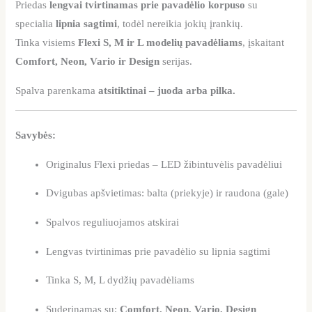
Priedas
lengvai tvirtinamas prie pavadėlio korpuso
su
specialia
lipnia sagtimi
, todėl nereikia jokių įrankių.
Tinka visiems
Flexi S, M ir L modelių pavadėliams
, įskaitant
Comfort, Neon, Vario ir Design
serijas.
Spalva parenkama
atsitiktinai – juoda arba pilka.
Savybės:
Originalus Flexi priedas – LED žibintuvėlis pavadėliui
Dvigubas apšvietimas: balta (priekyje) ir raudona (gale)
Spalvos reguliuojamos atskirai
Lengvas tvirtinimas prie pavadėlio su lipnia sagtimi
Tinka S, M, L dydžių pavadėliams
Suderinamas su:
Comfort, Neon, Vario, Design