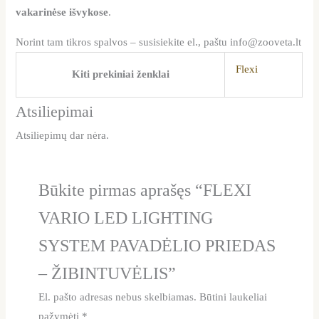
vakarinėse išvykose
.
Norint tam tikros spalvos – susisiekite el., paštu info@zooveta.lt
Flexi
Kiti prekiniai ženklai
Atsiliepimai
Atsiliepimų dar nėra.
Būkite pirmas aprašęs “FLEXI
VARIO LED LIGHTING
SYSTEM PAVADĖLIO PRIEDAS
– ŽIBINTUVĖLIS”
El. pašto adresas nebus skelbiamas.
Būtini laukeliai
pažymėti
*