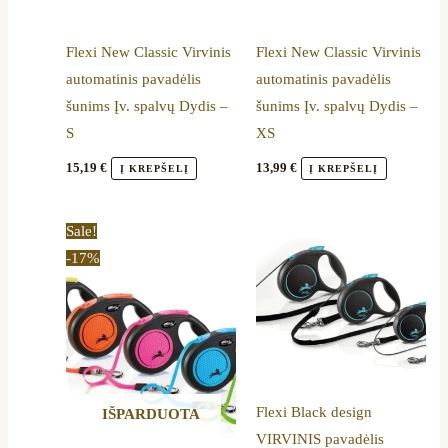
The
The
options
options
Flexi New Classic Virvinis
Flexi New Classic Virvinis
may
may
automatinis pavadėlis
automatinis pavadėlis
be
be
šunims Įv. spalvų Dydis –
šunims Įv. spalvų Dydis –
chosen
chosen
S
XS
on
on
the
the
15,19
€
13,99
€
Į KREPŠELĮ
Į KREPŠELĮ
product
product
page
page
Original
Current
This
This
Sale!
price
price
product
product
-17%
was:
is:
29,90 €.
24,80 €.
has
has
multiple
multiple
variants.
variants.
The
The
options
options
Flexi Black design
IŠPARDUOTA
may
may
VIRVINIS pavadėlis
be
be