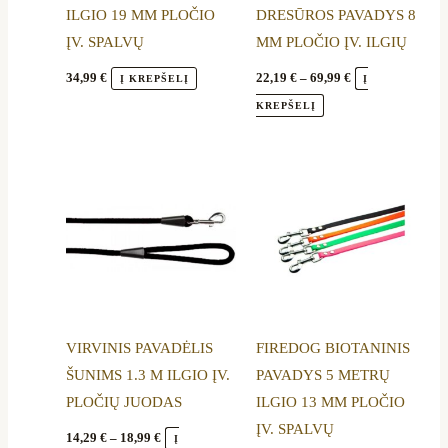
ILGIO 19 MM PLOČIO
DRESŪROS PAVADYS 8
chosen
chosen
ĮV. SPALVŲ
MM PLOČIO ĮV. ILGIŲ
on
on
the
the
34,99
€
22,19
€
–
69,99
€
Į KREPŠELĮ
Į
product
product
KREPŠELĮ
page
page
Price
Price
This
This
range:
range:
product
product
14,29 €
20,99 €
through
through
has
has
18,99 €
26,99 €
multiple
multiple
variants.
variants.
The
The
options
options
VIRVINIS PAVADĖLIS
FIREDOG BIOTANINIS
may
may
ŠUNIMS 1.3 M ILGIO ĮV.
PAVADYS 5 METRŲ
be
be
PLOČIŲ JUODAS
ILGIO 13 MM PLOČIO
chosen
chosen
ĮV. SPALVŲ
on
on
14,29
€
–
18,99
€
Į