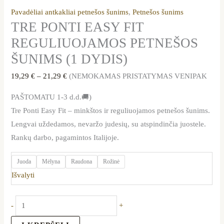
Pavadėliai antkakliai petnešos šunims
,
Petnešos šunims
TRE PONTI EASY FIT
REGULIUOJAMOS PETNEŠOS
ŠUNIMS (1 DYDIS)
19,29
€
–
21,29
€
(NEMOKAMAS PRISTATYMAS VENIPAK
PAŠTOMATU 1-3 d.d.🚚)
Tre Ponti Easy Fit – minkštos ir reguliuojamos petnešos šunims.
Lengvai uždedamos, nevaržo judesių, su atspindinčia juostele.
Rankų darbo, pagamintos Italijoje.
Juoda
Mėlyna
Raudona
Rožinė
Išvalyti
-
+