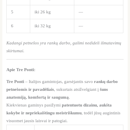
5
iki 26 kg
—
6
iki 32 kg
—
Kadangi petnešos yra rankų darbo, galimi nedideli išmatavimų
skirtumai.
Apie Tre Ponti:
Tre Ponti
– Italijos gamintojas, garsėjantis savo
rankų darbo
petnešomis ir pavadėliais
, sukurtais atsižvelgiant į
šuns
anatomiją, komfortą ir saugumą
.
Kiekvienas gaminys pasižymi
patentuotu dizainu, aukšta
kokybe ir nepriekaištingu meistriškumu
, todėl jūsų augintinis
visuomet jausis laisvai ir patogiai.