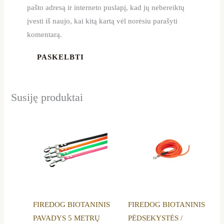
pašto adresą ir interneto puslapį, kad jų nebereiktų
įvesti iš naujo, kai kitą kartą vėl norėsiu parašyti
komentarą.
Susiję produktai
Price
This
This
range:
product
product
22,19 €
through
has
has
69,99 €
multiple
multiple
variants.
variants.
The
The
options
options
FIREDOG BIOTANINIS
FIREDOG BIOTANINIS
may
may
PAVADYS 5 METRŲ
PĖDSEKYSTĖS /
be
be