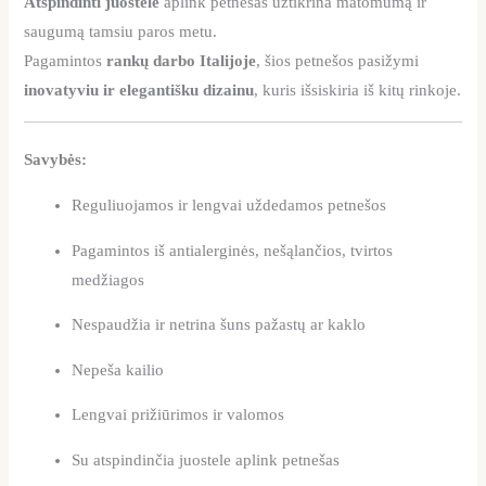
Atspindinti juostelė
aplink petnešas užtikrina matomumą ir
saugumą tamsiu paros metu.
Pagamintos
rankų darbo Italijoje
, šios petnešos pasižymi
inovatyviu ir elegantišku dizainu
, kuris išsiskiria iš kitų rinkoje.
Savybės:
Reguliuojamos ir lengvai uždedamos petnešos
Pagamintos iš antialerginės, nešąlančios, tvirtos
medžiagos
Nespaudžia ir netrina šuns pažastų ar kaklo
Nepeša kailio
Lengvai prižiūrimos ir valomos
Su atspindinčia juostele aplink petnešas