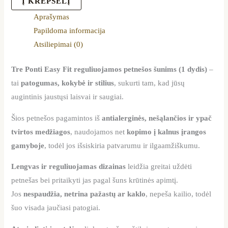
Į KREPŠELĮ
Aprašymas
Papildoma informacija
Atsiliepimai (0)
Tre Ponti Easy Fit reguliuojamos petnešos šunims (1 dydis)
–
tai
patogumas, kokybė ir stilius
, sukurti tam, kad jūsų
augintinis jaustųsi laisvai ir saugiai.
Šios petnešos pagamintos iš
antialerginės, nešąlančios ir ypač
tvirtos medžiagos
, naudojamos net
kopimo į kalnus įrangos
gamyboje
, todėl jos išsiskiria patvarumu ir ilgaamžiškumu.
Lengvas ir reguliuojamas dizainas
leidžia greitai uždėti
petnešas bei pritaikyti jas pagal šuns krūtinės apimtį.
Jos
nespaudžia, netrina pažastų ar kaklo
, nepeša kailio, todėl
šuo visada jaučiasi patogiai.