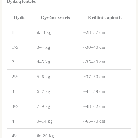
Dydžių lentelė:
Dydis
Gyvūno svoris
Krūtinės apimtis
1
iki 3 kg
~28–37 cm
1½
3–4 kg
~30–40 cm
2
4–5 kg
~35–49 cm
2½
5–6 kg
~37–50 cm
3
6–7 kg
~44–59 cm
3½
7–9 kg
~48–62 cm
4
9–14 kg
~65–70 cm
4½
iki 20 kg
—