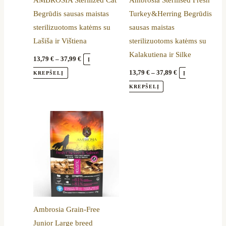
AMBROSIA Sterilized Cat
Ambrosia Sterilised Fresh
may
may
Begrūdis sausas maistas
Turkey&Herring Begrūdis
be
be
sterilizuotoms katėms su
sausas maistas
chosen
chosen
Lašiša ir Vištiena
sterilizuotoms katėms su
on
on
Kalakutiena ir Silke
the
the
13,79
€
–
37,99
€
Į
product
product
13,79
€
–
37,89
€
KREPŠELĮ
Į
page
page
KREPŠELĮ
Price
This
range:
product
14,39 €
through
has
58,89 €
multiple
variants.
The
options
Ambrosia Grain-Free
may
Junior Large breed