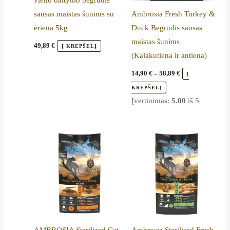
vieno baltymo begrūdis
be
sausas maistas šunims su
Ambrosia Fresh Turkey &
chosen
ėriena 5kg
Duck Begrūdis sausas
on
maistas šunims
the
49,89
€
Į KREPŠELĮ
(Kalakutiena ir antiena)
product
page
14,90
€
–
58,89
€
Į
KREPŠELĮ
Įvertinimas:
5.00
iš 5
Price
Price
This
This
range:
range:
product
product
13,79 €
13,79 €
through
through
has
has
37,99 €
37,89 €
multiple
multiple
variants.
variants.
The
The
options
options