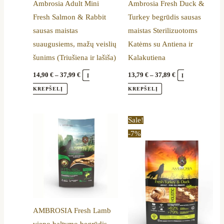
Ambrosia Adult Mini
Ambrosia Fresh Duck &
may
may
Fresh Salmon & Rabbit
Turkey begrūdis sausas
be
be
sausas maistas
maistas Sterilizuotoms
chosen
chosen
suaugusiems, mažų veislių
Katėms su Antiena ir
on
on
šunims (Triušiena ir lašiša)
Kalakutiena
the
the
product
product
14,90
€
–
37,99
€
13,79
€
–
37,89
€
Į
Į
page
page
KREPŠELĮ
KREPŠELĮ
Price
This
Sale!
range:
product
-7%
14,90 €
through
has
58,89 €
multiple
variants.
The
options
AMBROSIA Fresh Lamb
may