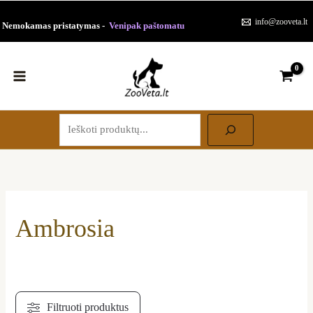
Paieška
Pereiti
Rūšiuojama
info@zooveta.lt
Nemokamas pristatymas -
Venipak paštomatu
prie
pagal
turinio
populiarumą
Ambrosia