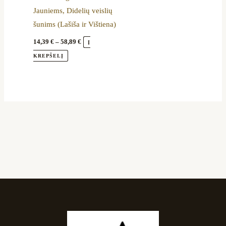
be
Jauniems, Didelių veislių
chosen
šunims (Lašiša ir Vištiena)
on
the
14,39
€
–
58,89
€
Į
product
KREPŠELĮ
page