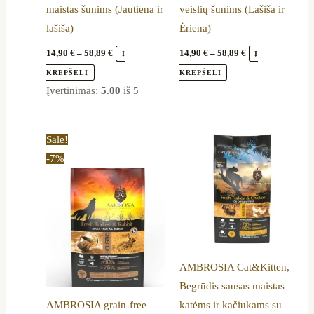
maistas šunims (Jautiena ir
veislių šunims (Lašiša ir
product
product
lašiša)
Ėriena)
page
page
14,90
€
–
58,89
€
14,90
€
–
58,89
€
Į
Į
KREPŠELĮ
KREPŠELĮ
Įvertinimas:
5.00
iš 5
Price
Price
This
This
Sale!
range:
range:
product
product
-7%
14,90 €
13,79 €
through
through
has
has
58,89 €
37,89 €
multiple
multiple
variants.
variants.
The
The
options
options
AMBROSIA Cat&Kitten,
may
may
Begrūdis sausas maistas
be
be
AMBROSIA grain-free
katėms ir kačiukams su
chosen
chosen