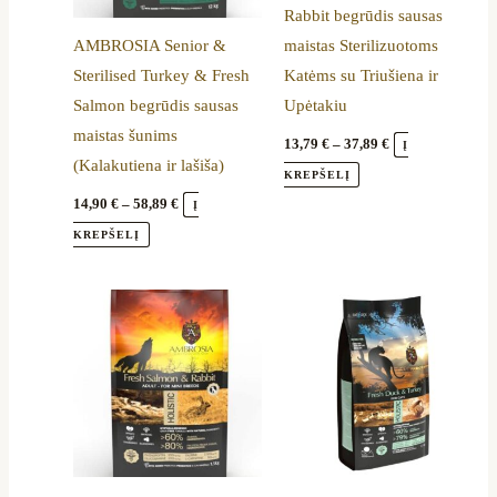
Rabbit begrūdis sausas
be
be
AMBROSIA Senior &
maistas Sterilizuotoms
chosen
chosen
Sterilised Turkey & Fresh
Katėms su Triušiena ir
on
on
Salmon begrūdis sausas
Upėtakiu
the
the
maistas šunims
product
product
13,79
€
–
37,89
€
Į
(Kalakutiena ir lašiša)
page
page
KREPŠELĮ
14,90
€
–
58,89
€
Į
KREPŠELĮ
Price
Price
This
This
range:
range:
product
product
14,90 €
13,79 €
through
through
has
has
37,99 €
37,89 €
multiple
multiple
variants.
variants.
The
The
options
options