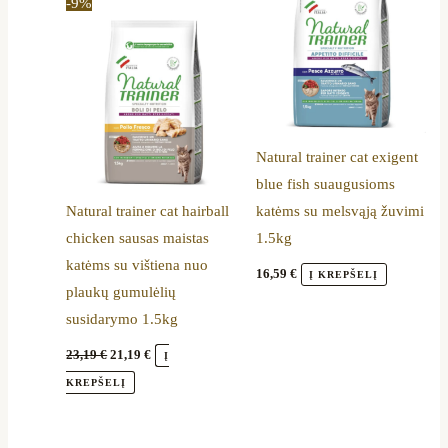
-9%
was:
is:
23,19 €.
21,19 €.
Natural trainer cat exigent
blue fish suaugusioms
Natural trainer cat hairball
katėms su melsvąją žuvimi
chicken sausas maistas
1.5kg
katėms su vištiena nuo
16,59
€
Į KREPŠELĮ
plaukų gumulėlių
susidarymo 1.5kg
23,19
€
21,19
€
Į
KREPŠELĮ