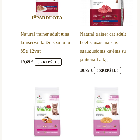
IŠPARDUOTA
Natural trainer adult tuna
Natural trainer cat adult
konservai katėms su tunu
beef sausas maistas
85g 12vnt
suaugusioms katėms su
jautiena 1.5kg
19,69
€
Į KREPŠELĮ
18,79
€
Į KREPŠELĮ