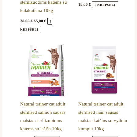
sterilizuotoms katėms su
19,00
€
Į KREPŠELĮ
kalakutiena 10kg
78,00
€
65,00
€
Į
KREPŠELĮ
Natural trainer cat adult
Natural trainer cat adult
sterilised salmon sausas
sterilised ham sausas
maistas sterilizuotoms
maistas katėms su vytintu
katėms su lašiša 10kg
kumpiu 10kg