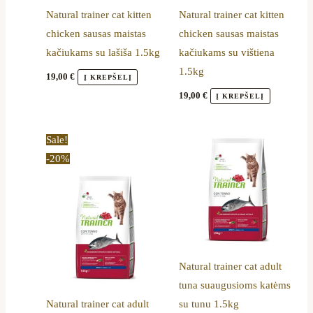
Natural trainer cat kitten
Natural trainer cat kitten
chicken sausas maistas
chicken sausas maistas
kačiukams su lašiša 1.5kg
kačiukams su vištiena
1.5kg
19,00
€
Į KREPŠELĮ
19,00
€
Į KREPŠELĮ
Original
Current
Sale!
price
price
-20%
was:
is:
69,00 €.
55,00 €.
Natural trainer cat adult
tuna suaugusioms katėms
Natural trainer cat adult
su tunu 1.5kg