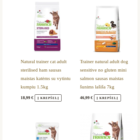
Natural trainer cat adult
Trainer natural adult dog
sterilised ham sausas
sensitive no gluten mini
maistas katėms su vytintu
salmon sausas maistas
kumpiu 1.5kg
šunims lašiša 7kg
18,99
€
46,99
€
Į KREPŠELĮ
Į KREPŠELĮ