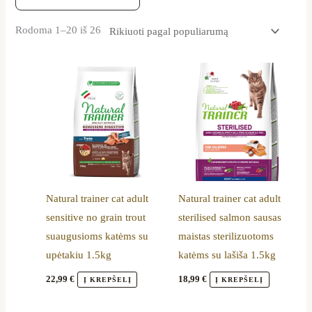
Rodoma 1–20 iš 26
Natural trainer cat adult
Natural trainer cat adult
sensitive no grain trout
sterilised salmon sausas
suaugusioms katėms su
maistas sterilizuotoms
upėtakiu 1.5kg
katėms su lašiša 1.5kg
22,99
€
18,99
€
Į KREPŠELĮ
Į KREPŠELĮ