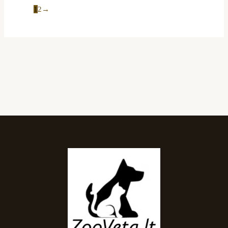
1
2
→