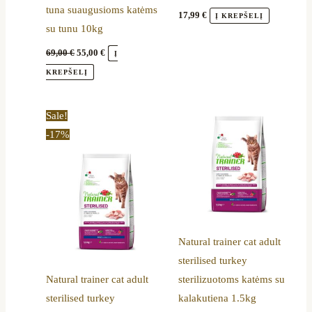
tuna suaugusioms katėms
17,99
€
Į KREPŠELĮ
su tunu 10kg
69,00
€
55,00
€
Į
KREPŠELĮ
Original
Current
Sale!
price
price
-17%
was:
is:
78,00 €.
65,00 €.
Natural trainer cat adult
sterilised turkey
Natural trainer cat adult
sterilizuotoms katėms su
sterilised turkey
kalakutiena 1.5kg