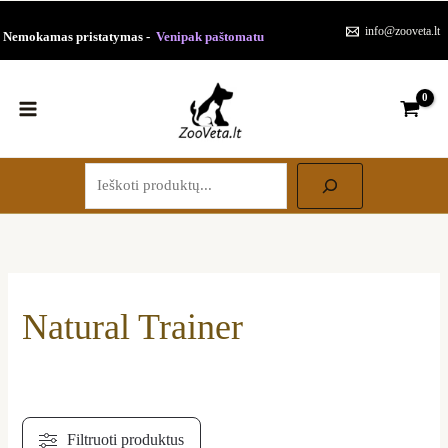
Paieška
Pereiti
Rūšiuojama
info@zooveta.lt
Nemokamas pristatymas -
Venipak paštomatu
prie
pagal
turinio
populiarumą
Natural Trainer