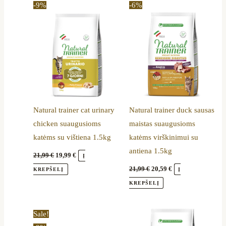
-9%
-6%
was:
is:
was:
is:
21,99 €.
19,99 €.
21,99 €.
20,59 €.
Natural trainer cat urinary
Natural trainer duck sausas
chicken suaugusioms
maistas suaugusioms
katėms su vištiena 1.5kg
katėms virškinimui su
antiena 1.5kg
21,99
€
19,99
€
Į
21,99
€
20,59
€
KREPŠELĮ
Į
KREPŠELĮ
Original
Current
Sale!
price
price