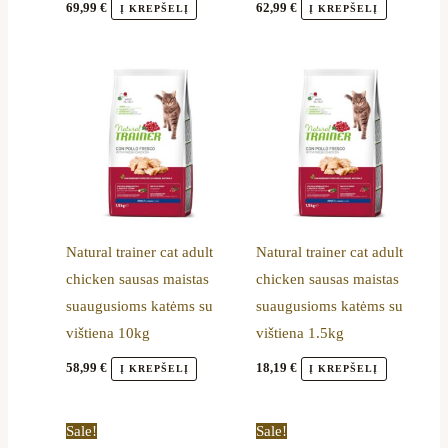
69,99
€
62,99
€
Į KREPŠELĮ
Į KREPŠELĮ
Natural trainer cat adult
Natural trainer cat adult
chicken sausas maistas
chicken sausas maistas
suaugusioms katėms su
suaugusioms katėms su
vištiena 10kg
vištiena 1.5kg
58,99
€
18,19
€
Į KREPŠELĮ
Į KREPŠELĮ
Original
Current
Original
Current
Sale!
Sale!
price
price
price
price