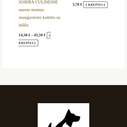
JOSERA CULINESSE
chosen
5,70
€
Į KREPŠELĮ
sausas maistas
on
suaugusioms katėms su
the
lašiša
product
page
14,50
€
–
45,59
€
Į
KREPŠELĮ