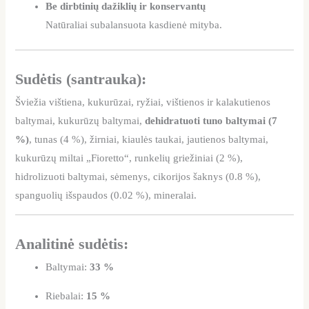
Be dirbtinių dažiklių ir konservantų
Natūraliai subalansuota kasdienė mityba.
Sudėtis (santrauka):
Šviežia vištiena, kukurūzai, ryžiai, vištienos ir kalakutienos
baltymai, kukurūzų baltymai,
dehidratuoti tuno baltymai (7
%)
, tunas (4 %), žirniai, kiaulės taukai, jautienos baltymai,
kukurūzų miltai „Fioretto“, runkelių griežiniai (2 %),
hidrolizuoti baltymai, sėmenys, cikorijos šaknys (0.8 %),
spanguolių išspaudos (0.02 %), mineralai.
Analitinė sudėtis:
Baltymai:
33 %
Riebalai:
15 %