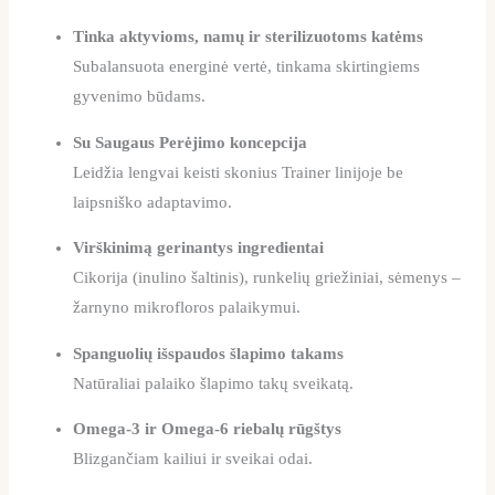
Tinka aktyvioms, namų ir sterilizuotoms katėms
Subalansuota energinė vertė, tinkama skirtingiems
gyvenimo būdams.
Su Saugaus Perėjimo koncepcija
Leidžia lengvai keisti skonius Trainer linijoje be
laipsniško adaptavimo.
Virškinimą gerinantys ingredientai
Cikorija (inulino šaltinis), runkelių griežiniai, sėmenys –
žarnyno mikrofloros palaikymui.
Spanguolių išspaudos šlapimo takams
Natūraliai palaiko šlapimo takų sveikatą.
Omega-3 ir Omega-6 riebalų rūgštys
Blizgančiam kailiui ir sveikai odai.