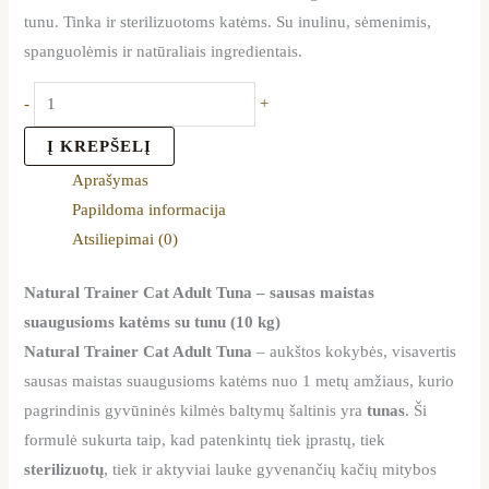
tunu. Tinka ir sterilizuotoms katėms. Su inulinu, sėmenimis,
spanguolėmis ir natūraliais ingredientais.
-
+
Į KREPŠELĮ
Aprašymas
Papildoma informacija
Atsiliepimai (0)
Natural Trainer Cat Adult Tuna – sausas maistas
suaugusioms katėms su tunu (10 kg)
Natural Trainer Cat Adult Tuna
– aukštos kokybės, visavertis
sausas maistas suaugusioms katėms nuo 1 metų amžiaus, kurio
pagrindinis gyvūninės kilmės baltymų šaltinis yra
tunas
. Ši
formulė sukurta taip, kad patenkintų tiek įprastų, tiek
sterilizuotų
, tiek ir aktyviai lauke gyvenančių kačių mitybos