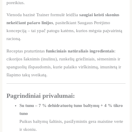
poreikius.
Vienoda bazinė Trainer formulė leidžia
saugiai keisti skonius
nekeičiant pašaro linijos
, pasitelkiant Saugaus Perėjimo
koncepciją – tai ypač patogu katėms, kurios mėgsta paįvairintą
racioną.
Receptas praturtintas
funkciniais natūraliais ingredientais
:
cikorijos šaknimis (inulinu), runkelių griežiniais, sėmenimis ir
spanguolių išspaudomis, kurie palaiko virškinimą, imunitetą ir
šlapimo takų sveikatą.
Pagrindiniai privalumai:
Su tunu – 7 % dehidratuotų tuno baltymų + 4 % tikro
tuno
Puikus baltymų šaltinis, pasižymintis gera maistine verte
ir skoniu.