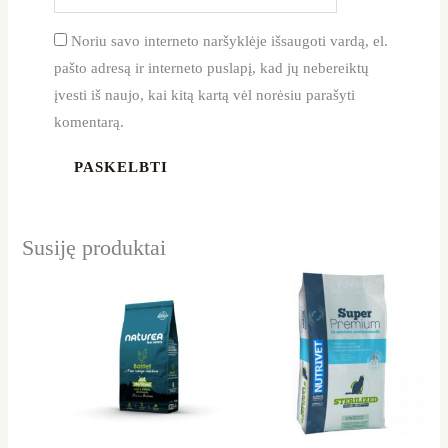
Noriu savo interneto naršyklėje išsaugoti vardą, el.
pašto adresą ir interneto puslapį, kad jų nebereiktų
įvesti iš naujo, kai kitą kartą vėl norėsiu parašyti
komentarą.
Susiję produktai
Price
This
range:
product
30,99 €
through
has
50,99 €
multiple
variants.
The
options