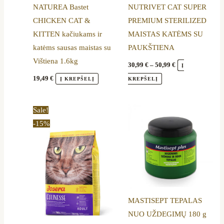
NATUREA Bastet
NUTRIVET CAT SUPER
may
CHICKEN CAT &
PREMIUM STERILIZED
be
KITTEN kačiukams ir
MAISTAS KATĖMS SU
chosen
katėms sausas maistas su
PAUKŠTIENA
on
Vištiena 1.6kg
the
30,99
€
–
50,99
€
Į
product
19,49
€
Į KREPŠELĮ
KREPŠELĮ
page
Price
This
Sale!
range:
product
-15%
14,50 €
through
has
45,59 €
multiple
variants.
The
options
MASTISEPT TEPALAS
may
NUO UŽDEGIMŲ 180 g
be