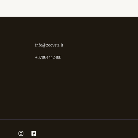
info@zooveta.lt
+37064442408