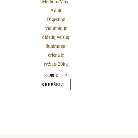
Medium/Maxi
Adult
Digestion
vidutinių ir
didelių veislių
šunims su
ėriena ir
ryžiais 20kg
83,99
€
Į
KREPŠELĮ