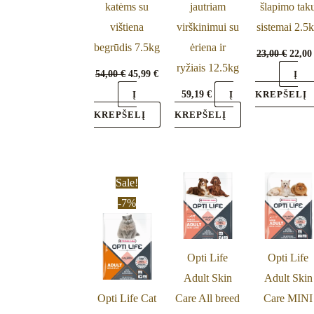
katėms su
jautriam
šlapimo tak
vištiena
virškinimui su
sistemai 2.5
begrūdis 7.5kg
ėriena ir
23,00
€
22,0
ryžiais 12.5kg
54,00
€
45,99
€
Į
59,19
€
Į
Į
KREPŠELĮ
KREPŠELĮ
KREPŠELĮ
Price
This
Sale!
range:
product
-7%
19,50 €
through
has
50,99 €
multiple
Opti Life
Opti Life
variants.
Adult Skin
Adult Skin
The
Opti Life Cat
Care All breed
Care MINI
options