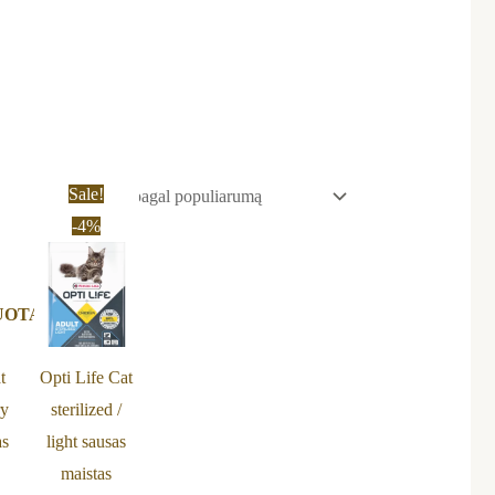
nal
Current
Original
Current
Sale!
price
price
price
-4%
is:
was:
is:
€.
22,00 €.
54,00 €.
51,99 €.
UOTA
t
Opti Life Cat
ry
sterilized /
as
light sausas
maistas