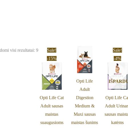
Original
Current
Origi
omi visi rezultatai: 9
Sale!
Sale!
price
price
price
-15%
-4%
was:
is:
was:
54,00 €.
45,99 €.
23,00 
Opti Life
IŠPARD
Adult
Opti Life Cat
Digestion
Opti Life Ca
Adult sausas
Medium &
Adult Urina
maistas
Maxi sausas
sausas maist
suaugusioms
maistas šunims
katėms