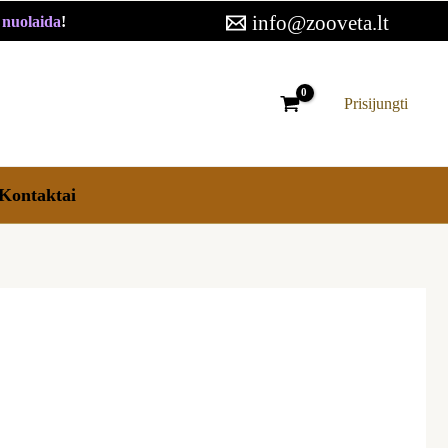
info@zooveta.lt
€ nuolaida
!
Prisijungti
Kontaktai