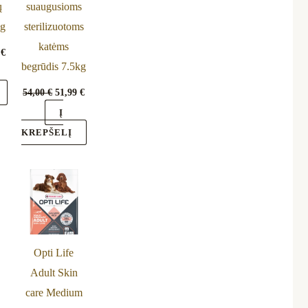
ų
suaugusioms
kg
sterilizuotoms
katėms
0
€
begrūdis 7.5kg
54,00
€
51,99
€
Į
KREPŠELĮ
Opti Life
Adult Skin
care Medium