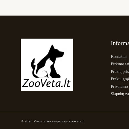
Informa
Kontaktai
Pirkimo tai
Prekių pri
Prekių grą
Privatumo 
Slapukų na
© 2026 Visos teisės saugomos Zooveta.lt