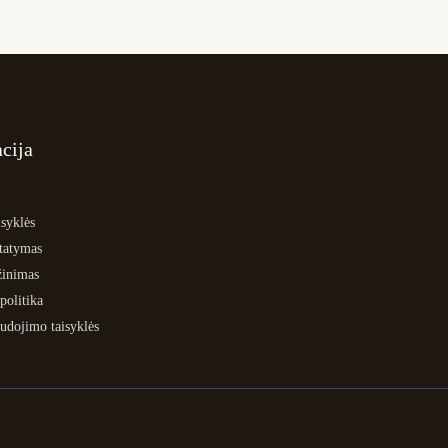
cija
syklės
statymas
žinimas
politika
udojimo taisyklės