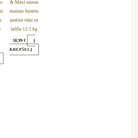
as
& Maxi sausas
ai
maistas šunims
a
jautriai odai su
5
lašiša 12.5 kg
58,99
€
Į
Į
KREPŠELĮ