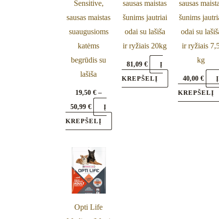
Sensitive,
sausas maistas
sausas maist
may
sausas maistas
šunims jautriai
šunims jautri
be
suaugusioms
odai su lašiša
odai su lašiš
chosen
katėms
ir ryžiais 20kg
ir ryžiais 7,
on
begrūdis su
kg
the
81,09
€
Į
lašiša
product
40,00
€
KREPŠELĮ
page
19,50
€
–
KREPŠELĮ
50,99
€
Į
KREPŠELĮ
Opti Life