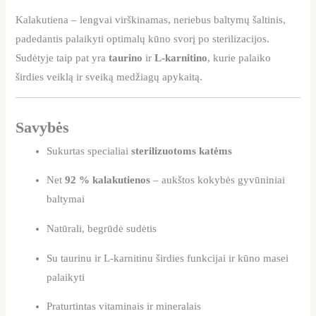
Kalakutiena – lengvai virškinamas, neriebus baltymų šaltinis,
padedantis palaikyti optimalų kūno svorį po sterilizacijos.
Sudėtyje taip pat yra
taurino
ir
L-karnitino
, kurie palaiko
širdies veiklą ir sveiką medžiagų apykaitą.
Savybės
Sukurtas specialiai
sterilizuotoms katėms
Net
92 % kalakutienos
– aukštos kokybės gyvūniniai
baltymai
Natūrali, begrūdė sudėtis
Su taurinu ir L-karnitinu širdies funkcijai ir kūno masei
palaikyti
Praturtintas vitaminais ir mineralais