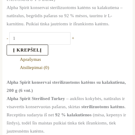
Alpha Spirit konservai sterilizuotoms katėms su kalakutiena –
natūralus, begrūdis pašaras su 92 % mėsos, taurinu ir L-
karnitinu. Puikiai tinka jautrioms ir išrankioms katėms.
-
+
Į KREPŠELĮ
Aprašymas
Atsiliepimai (0)
Alpha Spirit konservai sterilizuotoms katėms su kalakutiena,
200 g (6 vnt.)
Alpha Spirit Sterilised Turkey
– aukštos kokybės, natūralus ir
visavertis konservuotas pašaras, skirtas
sterilizuotoms katėms
.
Receptūra sudaryta iš net
92 % kalakutienos
(mėsa, kepenys ir
širdys), todėl šis maistas puikiai tinka tiek išrankioms, tiek
jautresnėms katėms.