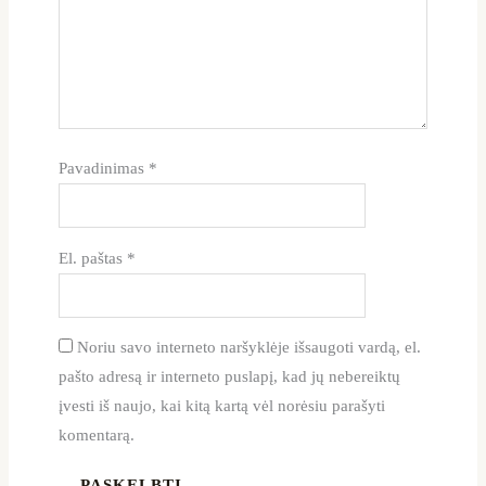
Pavadinimas
*
El. paštas
*
Noriu savo interneto naršyklėje išsaugoti vardą, el.
pašto adresą ir interneto puslapį, kad jų nebereiktų
įvesti iš naujo, kai kitą kartą vėl norėsiu parašyti
komentarą.