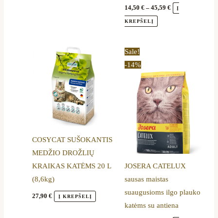
page
14,50
€
–
45,59
€
Į
KREPŠELĮ
Price
This
Sale!
range:
product
-14%
14,60 €
through
has
47,89 €
multiple
variants.
The
options
COSYCAT SUŠOKANTIS
may
MEDŽIO DROŽLIŲ
be
KRAIKAS KATĖMS 20 L
JOSERA CATELUX
chosen
(8,6kg)
sausas maistas
on
suaugusioms ilgo plauko
the
27,90
€
Į KREPŠELĮ
katėms su antiena
product