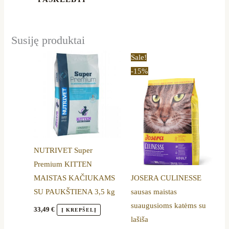
Susiję produktai
Price
This
Sale!
range:
product
-15%
14,50 €
through
has
45,59 €
multiple
variants.
The
options
NUTRIVET Super
may
Premium KITTEN
be
MAISTAS KAČIUKAMS
JOSERA CULINESSE
chosen
SU PAUKŠTIENA 3,5 kg
sausas maistas
on
suaugusioms katėms su
the
33,49
€
Į KREPŠELĮ
lašiša
product