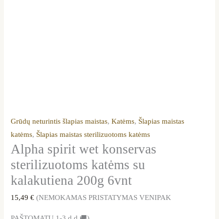
Grūdų neturintis šlapias maistas
,
Katėms
,
Šlapias maistas
katėms
,
Šlapias maistas sterilizuotoms katėms
Alpha spirit wet konservas
sterilizuotoms katėms su
kalakutiena 200g 6vnt
15,49
€
(NEMOKAMAS PRISTATYMAS VENIPAK
PAŠTOMATU 1-3 d.d.🚚)