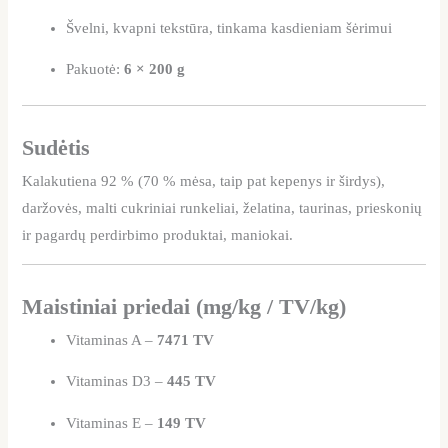
Švelni, kvapni tekstūra, tinkama kasdieniam šėrimui
Pakuotė:
6 × 200 g
Sudėtis
Kalakutiena 92 % (70 % mėsa, taip pat kepenys ir širdys),
daržovės, malti cukriniai runkeliai, želatina, taurinas, prieskonių
ir pagardų perdirbimo produktai, maniokai.
Maistiniai priedai (mg/kg / TV/kg)
Vitaminas A –
7471 TV
Vitaminas D3 –
445 TV
Vitaminas E –
149 TV