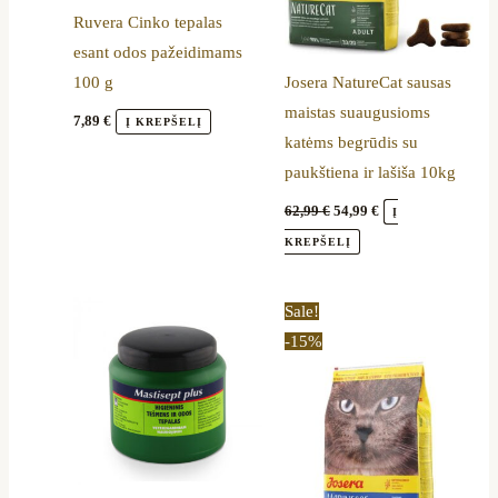
Ruvera Cinko tepalas
esant odos pažeidimams
100 g
Josera NatureCat sausas
maistas suaugusioms
7,89
€
Į KREPŠELĮ
katėms begrūdis su
paukštiena ir lašiša 10kg
62,99
€
54,99
€
Į
KREPŠELĮ
Price
This
Sale!
range:
product
-15%
15,40 €
through
has
50,79 €
multiple
variants.
The
options