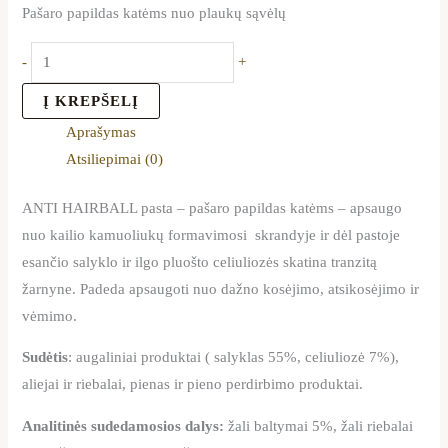
Pašaro papildas katėms nuo plaukų sąvėlų
-
+
Į KREPŠELĮ
Aprašymas
Atsiliepimai (0)
ANTI HAIRBALL pasta – pašaro papildas katėms – apsaugo
nuo kailio kamuoliukų formavimosi skrandyje ir dėl pastoje
esančio salyklo ir ilgo pluošto celiuliozės skatina tranzitą
žarnyne. Padeda apsaugoti nuo dažno kosėjimo, atsikosėjimo ir
vėmimo.
Sudėtis
: augaliniai produktai ( salyklas 55%, celiuliozė 7%),
aliejai ir riebalai, pienas ir pieno perdirbimo produktai.
Analitinės sudedamosios dalys:
žali baltymai 5%, žali riebalai