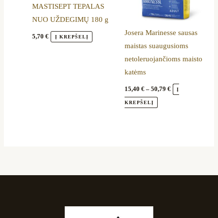
MASTISEPT TEPALAS
may
NUO UŽDEGIMŲ 180 g
be
Josera Marinesse sausas
chosen
5,70
€
Į KREPŠELĮ
maistas suaugusioms
on
netoleruojančioms maisto
the
katėms
product
page
15,40
€
–
50,79
€
Į
KREPŠELĮ