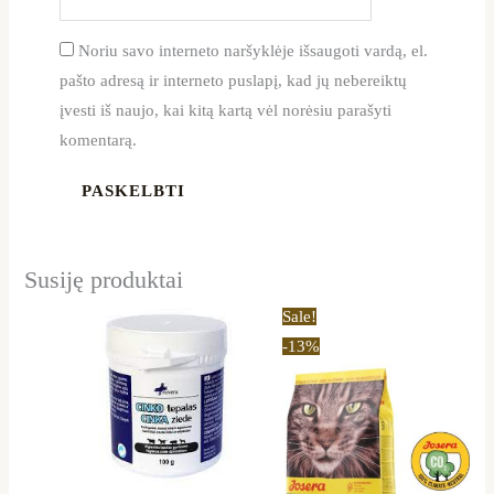
Noriu savo interneto naršyklėje išsaugoti vardą, el.
pašto adresą ir interneto puslapį, kad jų nebereiktų
įvesti iš naujo, kai kitą kartą vėl norėsiu parašyti
komentarą.
Susiję produktai
Original
Current
Sale!
price
price
-13%
was:
is:
62,99 €.
54,99 €.