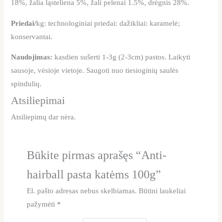
18%, žalia ląsteliena 5%, žali pelenai 1.5%, drėgnis 28%.
Priedai/
kg: technologiniai priedai: dažikliai: karamelė;
konservantai.
Naudojimas:
kasdien sušerti 1-3g (2-3cm) pastos. Laikyti
sausoje, vėsioje vietoje. Saugoti nuo tiesioginių saulės
spindulių.
Atsiliepimai
Atsiliepimų dar nėra.
Būkite pirmas aprašęs “Anti-
hairball pasta katėms 100g”
El. pašto adresas nebus skelbiamas.
Būtini laukeliai
pažymėti
*