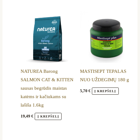
NATUREA Barong
MASTISEPT TEPALAS
SALMON CAT & KITTEN
NUO UŽDEGIMŲ 180 g
sausas begrūdis maistas
5,70
€
Į KREPŠELĮ
katėms ir kačiukams su
lašiša 1.6kg
19,49
€
Į KREPŠELĮ