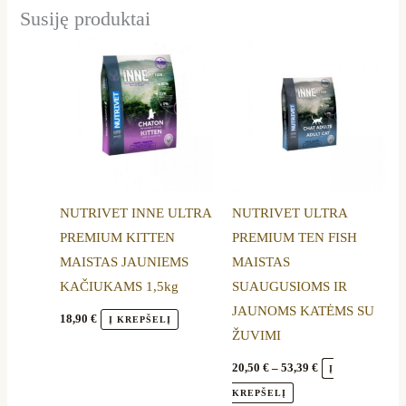
Susiję produktai
Price
This
range:
product
20,50 €
through
has
53,39 €
multiple
variants.
The
options
NUTRIVET INNE ULTRA
NUTRIVET ULTRA
may
PREMIUM KITTEN
PREMIUM TEN FISH
be
MAISTAS JAUNIEMS
MAISTAS
chosen
KAČIUKAMS 1,5kg
SUAUGUSIOMS IR
on
JAUNOMS KATĖMS SU
the
18,90
€
Į KREPŠELĮ
ŽUVIMI
product
page
20,50
€
–
53,39
€
Į
KREPŠELĮ