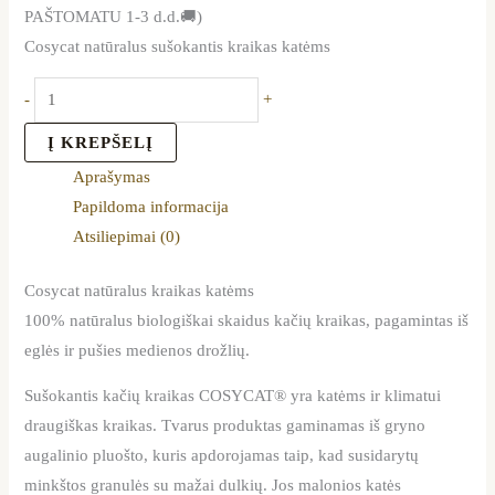
PAŠTOMATU 1-3 d.d.🚚)
Cosycat natūralus sušokantis kraikas katėms
-
+
Į KREPŠELĮ
Aprašymas
Papildoma informacija
Atsiliepimai (0)
Cosycat natūralus kraikas katėms
100% natūralus biologiškai skaidus kačių kraikas, pagamintas iš
eglės ir pušies medienos drožlių.
Sušokantis kačių kraikas COSYCAT® yra katėms ir klimatui
draugiškas kraikas. Tvarus produktas gaminamas iš gryno
augalinio pluošto, kuris apdorojamas taip, kad susidarytų
minkštos granulės su mažai dulkių. Jos malonios katės