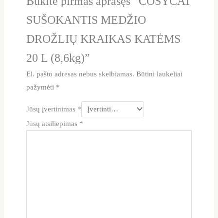
Būkite pirmas aprašęs “COSYCAT
SUŠOKANTIS MEDŽIO
DROŽLIŲ KRAIKAS KATĖMS
20 L (8,6kg)”
El. pašto adresas nebus skelbiamas.
Būtini laukeliai
pažymėti
*
Jūsų įvertinimas
*
Jūsų atsiliepimas
*