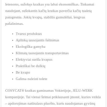
letenoms, sušokęs kraikas yra labai ekonomiškas. Tinkamai
naudojant, sušokantis kačių kraikas paverčia kačių tualetą
patogesniu. Jokių kvapų, stabilūs gumulėliai, lengvas
pašalinimas.
Tvarus produktas
Aplinką tausojantis šalinimas
Ekologiška gamyba
Klimatą tausojantis transportavimas
Efektyviai suriša kvapus
Praktiškai be dulkių
Be kvapo
Galima nuleisti tolete
COSYCAT® kraikas gaminamas Vokietijoje, JELU-WERK
kompanijoje. Tai vienai šeimai priklausanti įmonė, kurios veikla
– apdorojimas natūralaus pluošto, kuris naudojamas gyvūnų