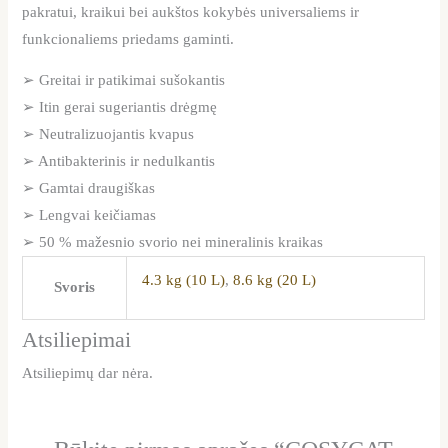
pakratui, kraikui bei aukštos kokybės universaliems ir
funkcionaliems priedams gaminti.
➢ Greitai ir patikimai sušokantis
➢ Itin gerai sugeriantis drėgmę
➢ Neutralizuojantis kvapus
➢ Antibakterinis ir nedulkantis
➢ Gamtai draugiškas
➢ Lengvai keičiamas
➢ 50 % mažesnio svorio nei mineralinis kraikas
4.3 kg (10 L)
,
8.6 kg (20 L)
Svoris
Atsiliepimai
Atsiliepimų dar nėra.