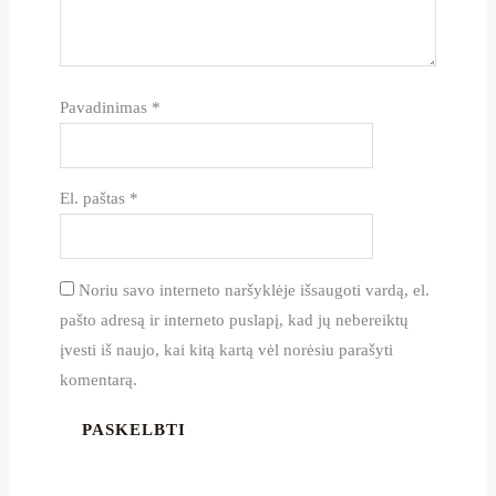
Pavadinimas
*
El. paštas
*
Noriu savo interneto naršyklėje išsaugoti vardą, el.
pašto adresą ir interneto puslapį, kad jų nebereiktų
įvesti iš naujo, kai kitą kartą vėl norėsiu parašyti
komentarą.