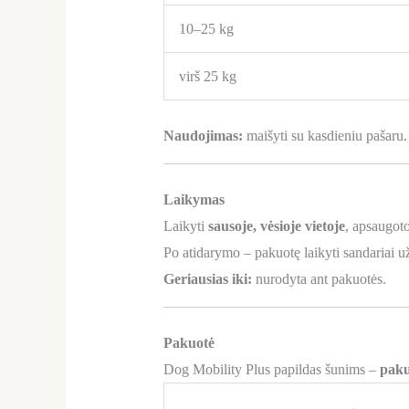
10–25 kg
virš 25 kg
Naudojimas:
maišyti su kasdieniu pašaru.
Laikymas
Laikyti
sausoje, vėsioje vietoje
, apsaugoto
Po atidarymo – pakuotę laikyti sandariai u
Geriausias iki:
nurodyta ant pakuotės.
Pakuotė
Dog Mobility Plus papildas šunims –
paku