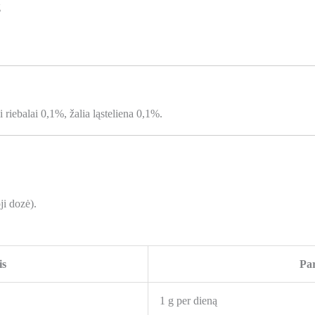
g
 riebalai 0,1%, žalia ląsteliena 0,1%.
ji dozė).
is
Pa
1 g per dieną