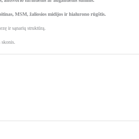
, antsvorio turintiems ar augantiems šunims.
tinas, MSM, žaliosios midijos ir hialurono rūgštis.
zę ir sąnarių struktūrą.
 skonis.