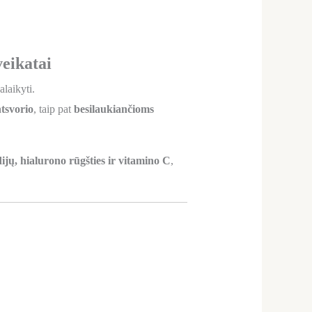
veikatai
alaikyti.
ntsvorio
, taip pat
besilaukiančioms
jų, hialurono rūgšties ir vitamino C
,