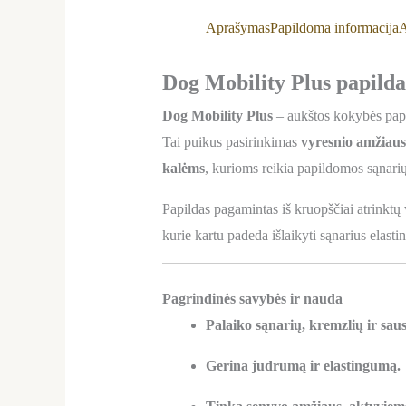
Aprašymas
Papildoma informacija
A
Dog Mobility Plus papildas
Dog Mobility Plus
– aukštos kokybės papi
Tai puikus pasirinkimas
vyresnio amžiaus
kalėms
, kurioms reikia papildomos sąnari
Papildas pagamintas iš kruopščiai atrinktų
kurie kartu padeda išlaikyti sąnarius elas
Pagrindinės savybės ir nauda
Palaiko sąnarių, kremzlių ir saus
Gerina judrumą ir elastingumą.