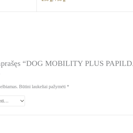
s aprašęs “DOG MOBILITY PLUS PAPI
”
kelbiamas.
Būtini laukeliai pažymėti
*