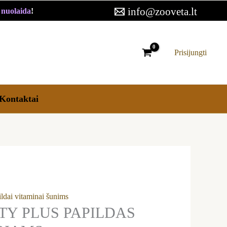
31,99 €
info@zooveta.lt
€ nuolaida
!
through
64,99 €
Prisijungti
Kontaktai
ildai vitaminai šunims
TY PLUS PAPILDAS