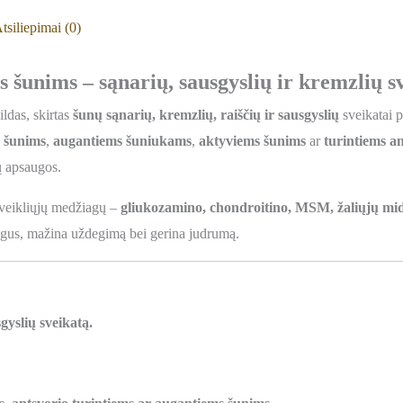
tsiliepimai (0)
 šunims – sąnarių, sausgyslių ir kremzlių s
ldas, skirtas
šunų sąnarių, kremzlių, raiščių ir sausgyslių
sveikatai p
 šunims
,
augantiems šuniukams
,
aktyviems šunims
ar
turintiems a
ų apsaugos.
 veikliųjų medžiagų –
gliukozamino, chondroitino, MSM, žaliųjų midi
tingus, mažina uždegimą bei gerina judrumą.
gyslių sveikatą.