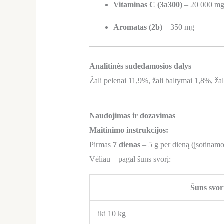
Vitaminas C (3a300)
– 20 000 m
Aromatas (2b)
– 350 mg
Analitinės sudedamosios dalys
Žali pelenai 11,9%, žali baltymai 1,8%, žali
Naudojimas ir dozavimas
Maitinimo instrukcijos:
Pirmas
7 dienas
– 5 g per dieną (įsotinamo
Vėliau – pagal šuns svorį:
Šuns svor
iki 10 kg