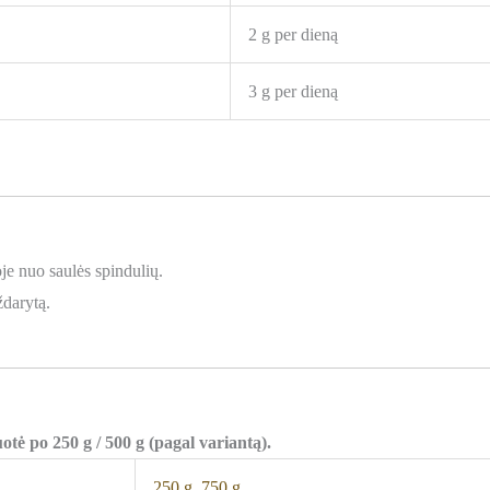
2 g per dieną
3 g per dieną
je nuo saulės spindulių.
ždarytą.
otė po 250 g / 500 g (pagal variantą).
250 g
,
750 g