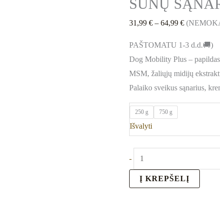
ŠUNŲ SĄNA
31,99
€
–
64,99
€
(NEMOK
PAŠTOMATU 1-3 d.d.🚚)
Dog Mobility Plus – papildas
MSM, žaliųjų midijų ekstraktu
Palaiko sveikus sąnarius, kr
250 g
750 g
Išvalyti
-
Į KREPŠELĮ