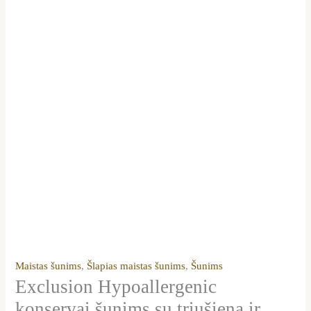
Maistas šunims
,
Šlapias maistas šunims
,
Šunims
Exclusion Hypoallergenic
konservai šunims su triušiena ir