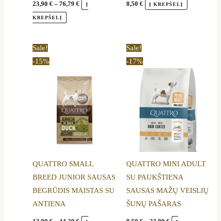
page
23,90
€
–
76,79
€
8,50
€
Į
Į KREPŠELĮ
KREPŠELĮ
Price
Price
This
This
Sale!
Sale!
range:
range:
product
product
-15%
-17%
13,90 €
8,50 €
through
through
has
has
44,20 €
23,80 €
multiple
multiple
variants.
variants.
The
The
options
options
may
may
be
be
QUATTRO SMALL
QUATTRO MINI ADULT
chosen
chosen
BREED JUNIOR SAUSAS
SU PAUKŠTIENA
on
on
BEGRŪDIS MAISTAS SU
SAUSAS MAŽŲ VEISLIŲ
the
the
ANTIENA
ŠUNŲ PAŠARAS
product
product
page
page