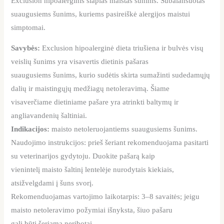
Exclusion hipoalerginis šlapias maistas šunims. Subalansuotas
suaugusiems šunims, kuriems pasireiškė alergijos maistui
simptomai.
Savybės:
Exclusion hipoalerginė dieta triušiena ir bulvės visų
veislių šunims yra visavertis dietinis pašaras
suaugusiems šunims, kurio sudėtis skirta sumažinti sudedamųjų
dalių ir maistingųjų medžiagų netoleravimą. Šiame
visaverčiame dietiniame pašare yra atrinkti baltymų ir
angliavandenių šaltiniai.
Indikacijos:
maisto netoleruojantiems suaugusiems šunims.
Naudojimo instrukcijos: prieš šeriant rekomenduojama pasitarti
su veterinarijos gydytoju. Duokite pašarą kaip
vienintelį maisto šaltinį lentelėje nurodytais kiekiais,
atsižvelgdami į šuns svorį.
Rekomenduojamas vartojimo laikotarpis: 3–8 savaitės; jeigu
maisto netoleravimo požymiai išnyksta, šiuo pašaru
gali būti šeriama neribotai.