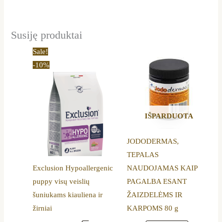
Susiję produktai
Price
This
Sale!
range:
product
-10%
23,90 €
through
has
76,79 €
multiple
variants.
IŠPARDUOTA
The
options
JODODERMAS,
may
TEPALAS
be
Exclusion Hypoallergenic
NAUDOJAMAS KAIP
chosen
puppy visų veislių
PAGALBA ESANT
on
šuniukams kiauliena ir
ŽAIZDELĖMS IR
the
žirniai
KARPOMS 80 g
product