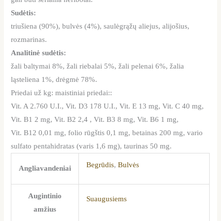
Sudėtis:
triušiena (90%), bulvės (4%), saulėgrąžų aliejus, alijošius,
rozmarinas.
Analitinė sudėtis:
žali baltymai 8%, žali riebalai 5%, žali pelenai 6%, žalia
ląsteliena 1%, drėgmė 78%.
Priedai už kg: maistiniai priedai::
Vit. A 2.760 U.I., Vit. D3 178 U.I., Vit. E 13 mg, Vit. C 40 mg,
Vit. B1 2 mg, Vit. B2 2,4 , Vit. B3 8 mg, Vit. B6 1 mg,
Vit. B12 0,01 mg, folio rūgštis 0,1 mg, betainas 200 mg, vario
sulfato pentahidratas (varis 1,6 mg), taurinas 50 mg.
Begrūdis
,
Bulvės
Angliavandeniai
Augintinio
Suaugusiems
amžius