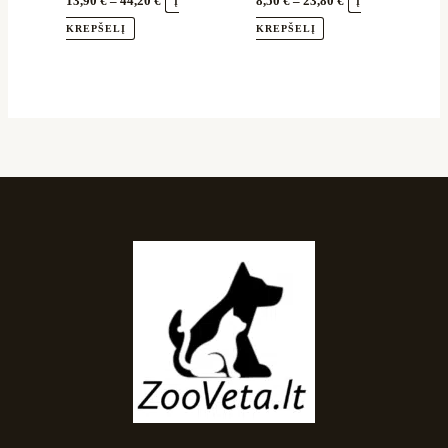
13,90
€
–
44,20
€
8,50
€
–
23,80
€
Į
Į
KREPŠELĮ
KREPŠELĮ