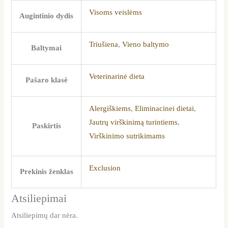
Visoms veislėms
Augintinio dydis
Triušiena
,
Vieno baltymo
Baltymai
Veterinarinė dieta
Pašaro klasė
Alergiškiems
,
Eliminacinei dietai
,
Jautrų virškinimą turintiems
,
Paskirtis
Virškinimo sutrikimams
Exclusion
Prekinis ženklas
Atsiliepimai
Atsiliepimų dar nėra.