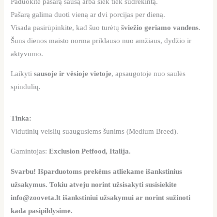
Paduokite pašarą sausą arba šiek tiek sudrėkintą.
Pašarą galima duoti vieną ar dvi porcijas per dieną.
Visada pasirūpinkite, kad šuo turėtų
šviežio geriamo vandens
.
Šuns dienos maisto norma priklauso nuo amžiaus, dydžio ir
aktyvumo.
Laikyti
sausoje ir vėsioje vietoje
, apsaugotoje nuo saulės
spindulių.
Tinka:
Vidutinių veislių suaugusiems šunims (Medium Breed).
Gamintojas:
Exclusion Petfood, Italija.
Svarbu! Išparduotoms prekėms atliekame išankstinius
užsakymus. Tokiu atveju norint užsisakyti susisiekite
info@zooveta.lt išankstiniui užsakymui ar norint sužinoti
kada pasipildysime.