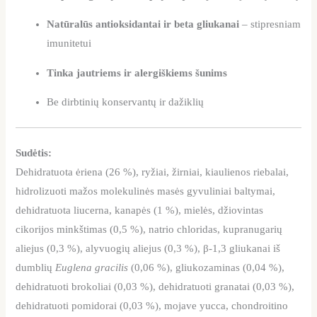
Natūralūs antioksidantai ir beta gliukanai
– stipresniam
imunitetui
Tinka jautriems ir alergiškiems šunims
Be dirbtinių konservantų ir dažiklių
Sudėtis:
Dehidratuota ėriena (26 %), ryžiai, žirniai, kiaulienos riebalai,
hidrolizuoti mažos molekulinės masės gyvuliniai baltymai,
dehidratuota liucerna, kanapės (1 %), mielės, džiovintas
cikorijos minkštimas (0,5 %), natrio chloridas, kupranugarių
aliejus (0,3 %), alyvuogių aliejus (0,3 %), β-1,3 gliukanai iš
dumblių
Euglena gracilis
(0,06 %), gliukozaminas (0,04 %),
dehidratuoti brokoliai (0,03 %), dehidratuoti granatai (0,03 %),
dehidratuoti pomidorai (0,03 %), mojave yucca, chondroitino