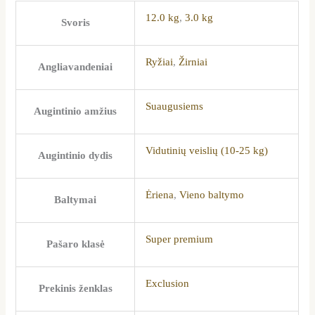
12.0 kg
,
3.0 kg
Svoris
Ryžiai
,
Žirniai
Angliavandeniai
Suaugusiems
Augintinio amžius
Vidutinių veislių (10-25 kg)
Augintinio dydis
Ėriena
,
Vieno baltymo
Baltymai
Super premium
Pašaro klasė
Exclusion
Prekinis ženklas