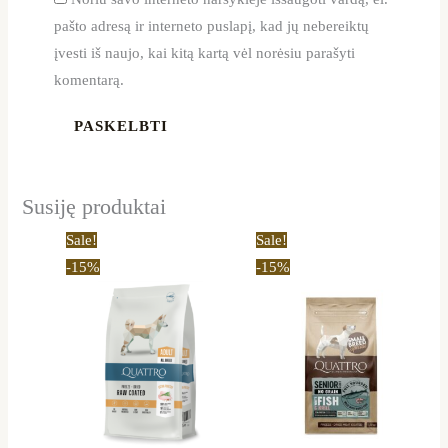
pašto adresą ir interneto puslapį, kad jų nebereiktų
įvesti iš naujo, kai kitą kartą vėl norėsiu parašyti
komentarą.
Susiję produktai
Price
Price
This
This
Sale!
Sale!
range:
range:
product
product
-15%
-15%
12,80 €
11,90 €
through
through
has
has
35,69 €
41,64 €
multiple
multiple
variants.
variants.
The
The
options
options
may
may