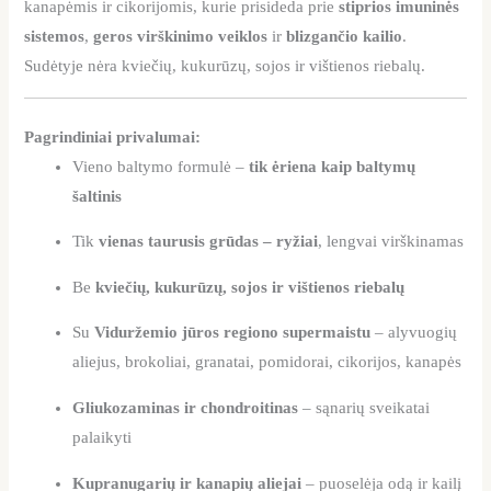
kanapėmis ir cikorijomis, kurie prisideda prie
stiprios imuninės
sistemos
,
geros virškinimo veiklos
ir
blizgančio kailio
.
Sudėtyje nėra kviečių, kukurūzų, sojos ir vištienos riebalų.
Pagrindiniai privalumai:
Vieno baltymo formulė –
tik ėriena kaip baltymų
šaltinis
Tik
vienas taurusis grūdas – ryžiai
, lengvai virškinamas
Be
kviečių, kukurūzų, sojos ir vištienos riebalų
Su
Viduržemio jūros regiono supermaistu
– alyvuogių
aliejus, brokoliai, granatai, pomidorai, cikorijos, kanapės
Gliukozaminas ir chondroitinas
– sąnarių sveikatai
palaikyti
Kupranugarių ir kanapių aliejai
– puoselėja odą ir kailį