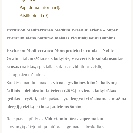
Papildoma informacija
Atsiliepimai (0)
Exclusion Mediterraneo Medium Breed su ėriena – Super
Premium vieno baltymo maistas vidutinių veislių šunims
Exclusion Mediterraneo Monoprotein Formula – Noble
Grain
– tai
aukščiausios kokybės, visavertis ir subalansuotas
sausas maistas
, specialiai sukurtas vidutinių veislių
suaugusiems šunims.
Sudėtyje naudojamas tik
vienas gyvūninės kilmės baltymų
šaltinis – dehidratuota ėriena (26%)
ir
vienas kokybiškas
grūdas – ryžiai
, todėl pašaras yra
lengvai virškinamas
,
mažina
alergijų riziką
ir
tinka jautriems šunims
.
Receptas papildytas
Viduržemio jūros supermaistu
–
alyvuogių aliejumi, pomidorais, granatais, brokoliais,