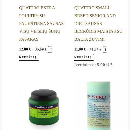
be
be
QUATTRO EXTRA
QUATTRO SMALL
chosen
chosen
POULTRY SU
BREED SENIOR AND
on
on
PAUKŠTIENA SAUSAS
DIET SAUSAS
the
the
VISŲ VEISLIŲ ŠUNŲ
BEGRŪDIS MAISTAS SU
product
product
PAŠARAS
BALTA ŽUVIMI
page
page
12,80
€
–
35,69
€
11,90
€
–
41,64
€
Į
Į
KREPŠELĮ
KREPŠELĮ
Įvertinimas:
5.00
iš 5