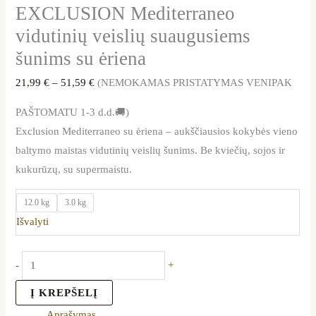
EXCLUSION Mediterraneo
vidutinių veislių suaugusiems
šunims su ėriena
21,99
€
–
51,59
€
(NEMOKAMAS PRISTATYMAS VENIPAK
PAŠTOMATU 1-3 d.d.🚚)
Exclusion Mediterraneo su ėriena – aukščiausios kokybės vieno
baltymo maistas vidutinių veislių šunims. Be kviečių, sojos ir
kukurūzų, su supermaistu.
12.0 kg
3.0 kg
Išvalyti
-
+
Į KREPŠELĮ
Aprašymas