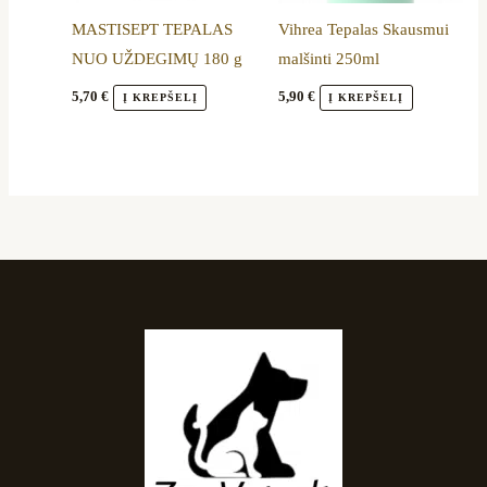
MASTISEPT TEPALAS
Vihrea Tepalas Skausmui
NUO UŽDEGIMŲ 180 g
malšinti 250ml
5,70
€
5,90
€
Į KREPŠELĮ
Į KREPŠELĮ