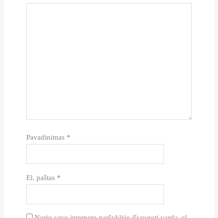
Pavadinimas
*
El. paštas
*
Noriu savo interneto naršyklėje išsaugoti vardą, el.