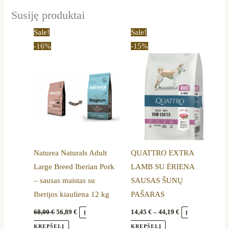
Susiję produktai
Original
Current
Price
This
Sale!
Sale!
price
price
range:
product
-16%
-15%
was:
is:
14,45 €
68,00 €.
56,89 €.
through
has
44,19 €
multiple
variants.
The
options
may
be
Naturea Naturals Adult
QUATTRO EXTRA
chosen
Large Breed Iberian Pork
LAMB SU ĖRIENA
on
– sausas maistas su
SAUSAS ŠUNŲ
the
Iberijos kiauliena 12 kg
PAŠARAS
product
page
68,00
€
56,89
€
14,45
€
–
44,19
€
Į
Į
KREPŠELĮ
KREPŠELĮ