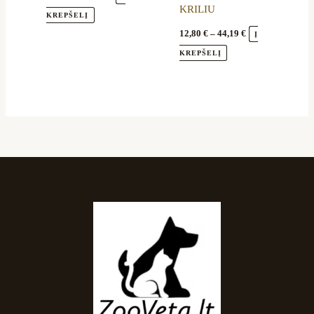
KRILIU
KREPŠELĮ
12,80
€
–
44,19
€
Į
KREPŠELĮ