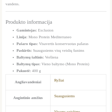
vandens.
Produkto informacija
Gamintojas:
Exclusion
Linija:
Mono Protein Mediterraneo
Pašaro tipas:
Visavertis konservuotas pašaras
Paskirtis:
Suaugusiems visų veislių šunims
Baltymų šaltinis:
Veršiena
Baltymų tipas:
Vieno baltymo (Mono Protein)
Pakuotė:
400 g
Ryžiai
Angliavandeniai
Suaugusiems
Augintinio amžius
Visoms veislėms