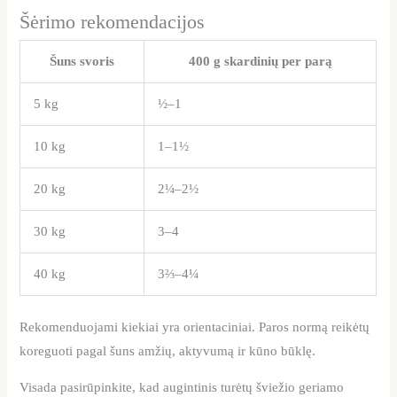
Šėrimo rekomendacijos
Šuns svoris
400 g skardinių per parą
5 kg
½–1
10 kg
1–1½
20 kg
2¼–2½
30 kg
3–4
40 kg
3⅔–4¼
Rekomenduojami kiekiai yra orientaciniai. Paros normą reikėtų
koreguoti pagal šuns amžių, aktyvumą ir kūno būklę.
Visada pasirūpinkite, kad augintinis turėtų šviežio geriamo