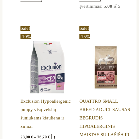
Įvertinimas:
5.00
iš 5
Price
Price
This
This
Sale!
Sale!
range:
range:
product
product
-10%
-15%
23,90 €
12,80 €
through
through
has
has
76,79 €
44,19 €
multiple
multiple
variants.
variants.
The
The
options
options
may
may
be
be
Exclusion Hypoallergenic
QUATTRO SMALL
chosen
chosen
puppy visų veislių
BREED ADULT SAUSAS
on
on
šuniukams kiauliena ir
BEGRŪDIS
the
the
žirniai
HIPOALERGINIS
product
product
MAISTAS SU LAŠIŠA IR
page
page
23,90
€
–
76,79
€
Į