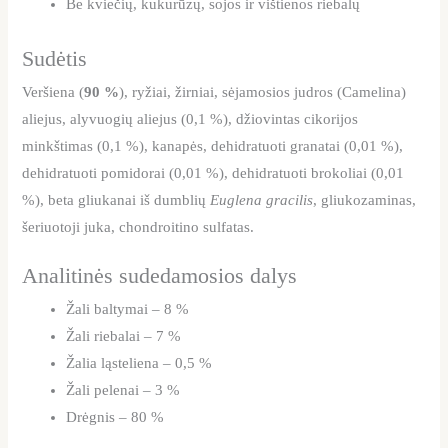
Be kviečių, kukurūzų, sojos ir vištienos riebalų
Sudėtis
Veršiena (
90 %
), ryžiai, žirniai, sėjamosios judros (Camelina)
aliejus, alyvuogių aliejus (0,1 %), džiovintas cikorijos
minkštimas (0,1 %), kanapės, dehidratuoti granatai (0,01 %),
dehidratuoti pomidorai (0,01 %), dehidratuoti brokoliai (0,01
%), beta gliukanai iš dumblių
Euglena gracilis
, gliukozaminas,
šeriuotoji juka, chondroitino sulfatas.
Analitinės sudedamosios dalys
Žali baltymai – 8 %
Žali riebalai – 7 %
Žalia ląsteliena – 0,5 %
Žali pelenai – 3 %
Drėgnis – 80 %