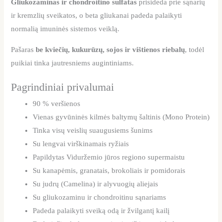
Gliukozaminas ir chondroitino sulfatas
prisideda prie sąnarių
ir kremzlių sveikatos, o beta gliukanai padeda palaikyti
normalią imuninės sistemos veiklą.
Pašaras
be kviečių, kukurūzų, sojos ir vištienos riebalų
, todėl
puikiai tinka jautresniems augintiniams.
Pagrindiniai privalumai
90 % veršienos
Vienas gyvūninės kilmės baltymų šaltinis (Mono Protein)
Tinka visų veislių suaugusiems šunims
Su lengvai virškinamais ryžiais
Papildytas Viduržemio jūros regiono supermaistu
Su kanapėmis, granatais, brokoliais ir pomidorais
Su judrų (Camelina) ir alyvuogių aliejais
Su gliukozaminu ir chondroitinu sąnariams
Padeda palaikyti sveiką odą ir žvilgantį kailį