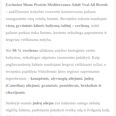
Exclusion Mono Protein Mediterraneo Adult Veal All Breeds
– aukščiausios kokybės visavertis konservuotas pašaras
suaugusiems visų veislių šunims. Receptūra sukurta naudojant
vieną gyvūninės kilmės baltymų šaltinį – veršieną
, todėl
pašaras puikiai tinka šunims, kuriems reikalinga paprastesnė ir
lengviau virškinama mityba.
Net
90 % veršienos
užtikrina aukštos biologinės vertės
baltymus, reikalingus stipriems raumenims palaikyti. Kaip
angliavandenių šaltinis naudojami lengvai virškinami ryžiai, o
receptūra papildyta Viduržemio jūros regiono supermaisto
ingredientais –
kanapėmis, alyvuogių aliejumi, judrų
(Camelina) aliejumi, granatais, pomidorais, brokoliais ir
cikorijomis
.
Sudėtyje esantis
judrų aliejus
yra natūralus omega riebalų
rūgščių šaltinis, padedantis palaikyti sveiką odą ir žvilgantį kailį.