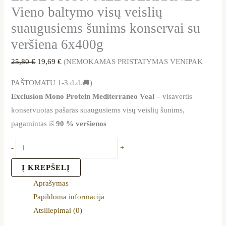
Vieno baltymo visų veislių
suaugusiems šunims konservai su
veršiena 6x400g
25,80
€
19,69
€
(NEMOKAMAS PRISTATYMAS VENIPAK
PAŠTOMATU 1-3 d.d.🚚)
Exclusion Mono Protein Mediterraneo Veal
– visavertis
konservuotas pašaras suaugusiems visų veislių šunims,
pagamintas iš
90 % veršienos
-
+
Į KREPŠELĮ
Aprašymas
Papildoma informacija
Atsiliepimai (0)