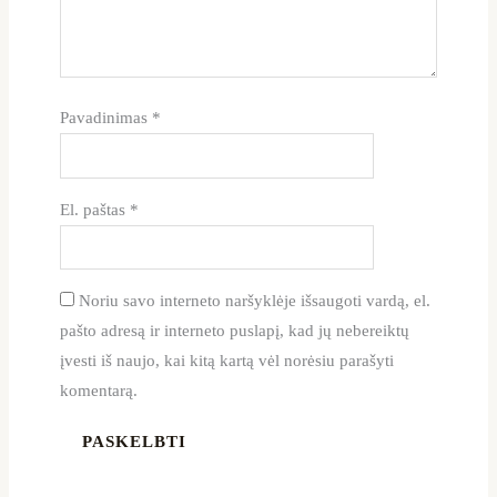
Pavadinimas
*
El. paštas
*
Noriu savo interneto naršyklėje išsaugoti vardą, el.
pašto adresą ir interneto puslapį, kad jų nebereiktų
įvesti iš naujo, kai kitą kartą vėl norėsiu parašyti
komentarą.