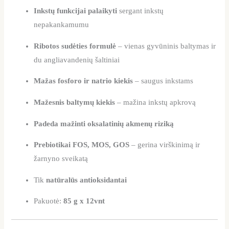
Inkstų funkcijai palaikyti
sergant inkstų
nepakankamumu
Ribotos sudėties formulė
– vienas gyvūninis baltymas ir
du angliavandenių šaltiniai
Mažas fosforo ir natrio kiekis
– saugus inkstams
Mažesnis baltymų kiekis
– mažina inkstų apkrovą
Padeda mažinti oksalatinių akmenų riziką
Prebiotikai FOS, MOS, GOS
– gerina virškinimą ir
žarnyno sveikatą
Tik
natūralūs antioksidantai
Pakuotė:
85 g x 12vnt