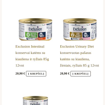
Exclusion Intestinal
Exclusion Urinary Diet
konservai katėms su
konservuotas pašaras
kiauliena ir ryžiais 85g
katėms su kiauliena,
12vnt
žirniais, ryžiais 85 g 12vnt
20,90
€
20,90
€
Į KREPŠELĮ
Į KREPŠELĮ