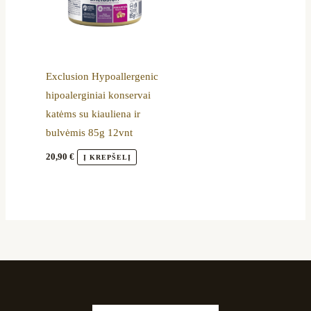
Exclusion Hypoallergenic
hipoalerginiai konservai
katėms su kiauliena ir
bulvėmis 85g 12vnt
20,90
€
Į KREPŠELĮ