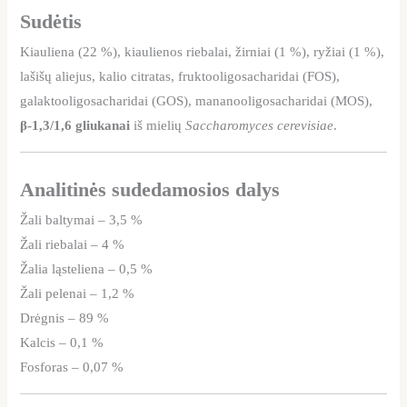
Sudėtis
Kiauliena (22 %), kiaulienos riebalai, žirniai (1 %), ryžiai (1 %),
lašišų aliejus, kalio citratas, fruktooligosacharidai (FOS),
galaktooligosacharidai (GOS), mananooligosacharidai (MOS),
β-1,3/1,6 gliukanai
iš mielių
Saccharomyces cerevisiae
.
Analitinės sudedamosios dalys
Žali baltymai – 3,5 %
Žali riebalai – 4 %
Žalia ląsteliena – 0,5 %
Žali pelenai – 1,2 %
Drėgnis – 89 %
Kalcis – 0,1 %
Fosforas – 0,07 %