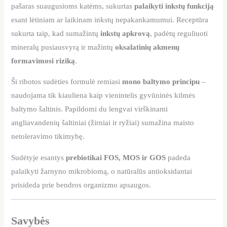
pašaras suaugusioms katėms, sukurtas
palaikyti inkstų funkciją
esant lėtiniam ar laikinam inkstų nepakankamumui. Receptūra
sukurta taip, kad sumažintų
inkstų apkrovą
, padėtų reguliuoti
mineralų pusiausvyrą ir mažintų
oksalatinių akmenų
formavimosi riziką
.
Ši ribotos sudėties formulė remiasi
mono baltymo principu
–
naudojama tik kiauliena kaip vienintelis gyvūninės kilmės
baltymo šaltinis. Papildomi du lengvai virškinami
angliavandenių šaltiniai (žirniai ir ryžiai) sumažina maisto
netoleravimo tikimybę.
Sudėtyje esantys
prebiotikai FOS, MOS ir GOS
padeda
palaikyti žarnyno mikrobiomą, o natūralūs antioksidantai
prisideda prie bendros organizmo apsaugos.
Savybės