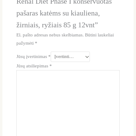
Renal Diet Phase I konservuotas
pašaras katėms su kiauliena,
žirniais, ryžiais 85 g 12vnt”
El. pašto adresas nebus skelbiamas.
Būtini laukeliai
pažymėti
*
Jūsų įvertinimas
*
Jūsų atsiliepimas
*