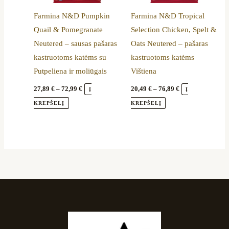
be
be
Farmina N&D Pumpkin
Farmina N&D Tropical
chosen
chosen
Quail & Pomegranate
Selection Chicken, Spelt &
on
on
Neutered – sausas pašaras
Oats Neutered – pašaras
the
the
kastruotoms katėms su
kastruotoms katėms
product
product
Putpeliena ir moliūgais
Vištiena
page
page
27,89
€
–
72,99
€
20,49
€
–
76,89
€
Į
Į
KREPŠELĮ
KREPŠELĮ