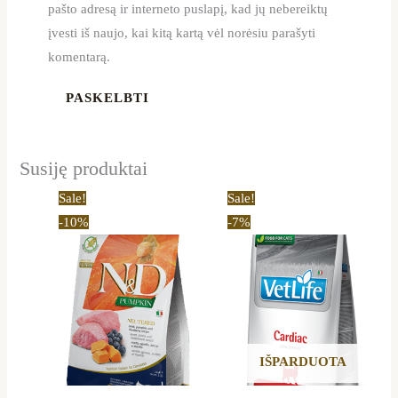
pašto adresą ir interneto puslapį, kad jų nebereiktų
įvesti iš naujo, kai kitą kartą vėl norėsiu parašyti
komentarą.
Susiję produktai
Price
Original
Current
This
Sale!
Sale!
range:
price
price
product
-10%
-7%
27,49 €
was:
is:
through
30,00 €.
27,99 €.
has
72,99 €
multiple
variants.
The
options
IŠPARDUOTA
may
be