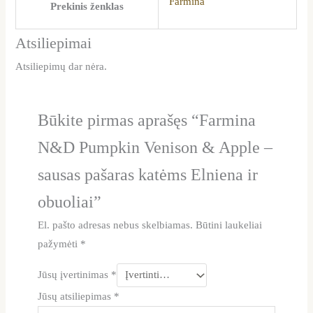
Farmina
Prekinis ženklas
Atsiliepimai
Atsiliepimų dar nėra.
Būkite pirmas aprašęs “Farmina
N&D Pumpkin Venison & Apple –
sausas pašaras katėms Elniena ir
obuoliai”
El. pašto adresas nebus skelbiamas.
Būtini laukeliai
pažymėti
*
Jūsų įvertinimas
*
Jūsų atsiliepimas
*