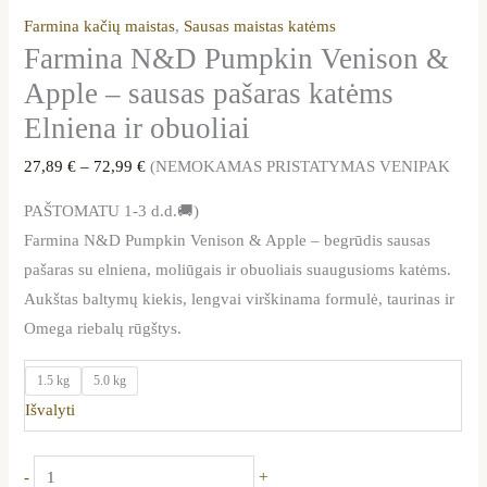
Farmina kačių maistas
,
Sausas maistas katėms
Farmina N&D Pumpkin Venison &
Apple – sausas pašaras katėms
Elniena ir obuoliai
27,89
€
–
72,99
€
(NEMOKAMAS PRISTATYMAS VENIPAK
PAŠTOMATU 1-3 d.d.🚚)
Farmina N&D Pumpkin Venison & Apple – begrūdis sausas
pašaras su elniena, moliūgais ir obuoliais suaugusioms katėms.
Aukštas baltymų kiekis, lengvai virškinama formulė, taurinas ir
Omega riebalų rūgštys.
1.5 kg
5.0 kg
Išvalyti
-
+