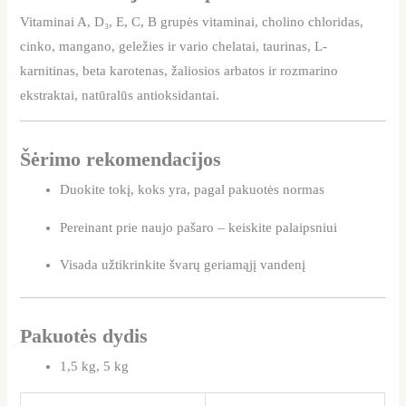
Vitaminai A, D₃, E, C, B grupės vitaminai, cholino chloridas,
cinko, mangano, geležies ir vario chelatai, taurinas, L-
karnitinas, beta karotenas, žaliosios arbatos ir rozmarino
ekstraktai, natūralūs antioksidantai.
Šėrimo rekomendacijos
Duokite tokį, koks yra, pagal pakuotės normas
Pereinant prie naujo pašaro – keiskite palaipsniui
Visada užtikrinkite švarų geriamąjį vandenį
Pakuotės dydis
1,5 kg, 5 kg