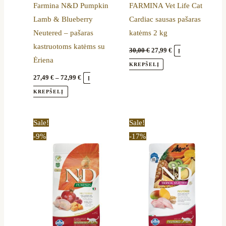
Farmina N&D Pumpkin
FARMINA Vet Life Cat
chosen
Lamb & Blueberry
Cardiac sausas pašaras
on
Neutered – pašaras
katėms 2 kg
the
kastruotoms katėms su
product
30,00
€
27,99
€
Į
Ėriena
page
KREPŠELĮ
27,49
€
–
72,99
€
Į
KREPŠELĮ
Price
Price
This
This
Sale!
Sale!
range:
range:
product
product
-9%
-17%
27,89 €
20,49 €
through
through
has
has
72,99 €
76,89 €
multiple
multiple
variants.
variants.
The
The
options
options
may
may