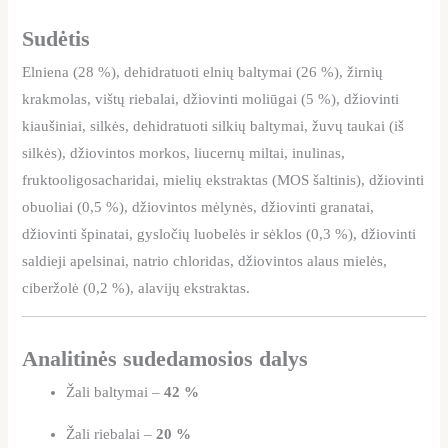
Sudėtis
Elniena (28 %), dehidratuoti elnių baltymai (26 %), žirnių
krakmolas, vištų riebalai, džiovinti moliūgai (5 %), džiovinti
kiaušiniai, silkės, dehidratuoti silkių baltymai, žuvų taukai (iš
silkės), džiovintos morkos, liucernų miltai, inulinas,
fruktooligosacharidai, mielių ekstraktas (MOS šaltinis), džiovinti
obuoliai (0,5 %), džiovintos mėlynės, džiovinti granatai,
džiovinti špinatai, gysločių luobelės ir sėklos (0,3 %), džiovinti
saldieji apelsinai, natrio chloridas, džiovintos alaus mielės,
ciberžolė (0,2 %), alavijų ekstraktas.
Analitinės sudedamosios dalys
Žali baltymai –
42 %
Žali riebalai –
20 %