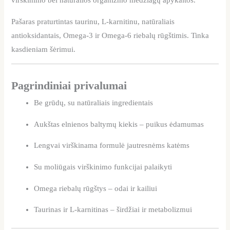
virškinimo bei natūralios organizmo medžiagų apykaitos.
Pašaras praturtintas taurinu, L-karnitinu, natūraliais
antioksidantais, Omega-3 ir Omega-6 riebalų rūgštimis. Tinka
kasdieniam šėrimui.
Pagrindiniai privalumai
Be grūdų, su natūraliais ingredientais
Aukštas elnienos baltymų kiekis – puikus ėdamumas
Lengvai virškinama formulė jautresnėms katėms
Su moliūgais virškinimo funkcijai palaikyti
Omega riebalų rūgštys – odai ir kailiui
Taurinas ir L-karnitinas – širdžiai ir metabolizmui