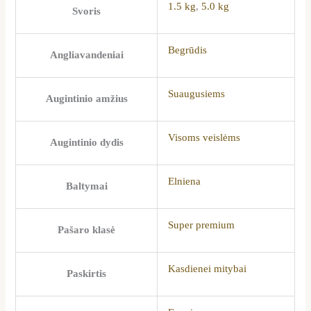
1.5 kg
,
5.0 kg
Svoris
Begrūdis
Angliavandeniai
Suaugusiems
Augintinio amžius
Visoms veislėms
Augintinio dydis
Elniena
Baltymai
Super premium
Pašaro klasė
Kasdienei mitybai
Paskirtis