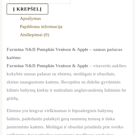
Į KREPŠELĮ
Aprašymas
Papildoma informacija
Atsiliepimai (0)
Farmina N&D Pumpkin Venison & Apple – sausas pašaras
katėms
Farmina N&D Pumpkin Venison & Apple
– visavertis aukštos
kokybės sausas pašaras su elniena, moliūgais ir obuoliais,
skirtas suaugusioms katėms. Receptūra su dideliu gyvūninės
kilmės baltymų kiekiu ir natūraliais angliavandenių šaltiniais be
grūdų.
Elniena yra lengvai virškinamas ir hipoalerginis baltymų
šaltinis, padedantis palaikyti gerą raumenų tonusą ir tinka
jautresnėms katėms. Moliūgai ir obuoliai prisideda prie sveiko