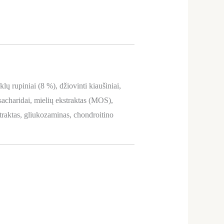
lų rupiniai (8 %), džiovinti kiaušiniai,
osacharidai, mielių ekstraktas (MOS),
kstraktas, gliukozaminas, chondroitino