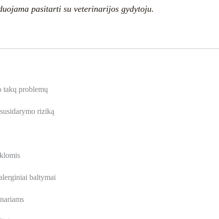
ojama pasitarti su veterinarijos gydytoju.
o takų problemų
 susidarymo riziką
ėklomis
alerginiai baltymai
ąnariams