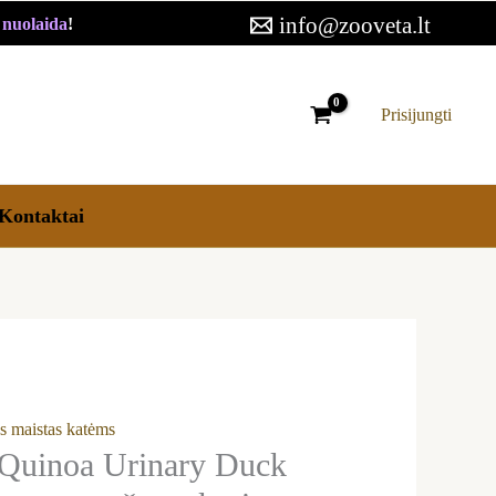
30,19 €
info@zooveta.lt
€ nuolaida
!
through
69,09 €
Prisijungti
Kontaktai
s maistas katėms
Quinoa Urinary Duck