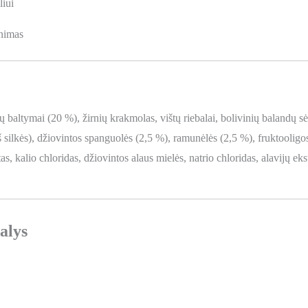
liui
inimas
 baltymai (20 %), žirnių krakmolas, vištų riebalai, bolivinių balandų sėk
iš silkės), džiovintos spanguolės (2,5 %), ramunėlės (2,5 %), fruktoolig
as, kalio chloridas, džiovintos alaus mielės, natrio chloridas, alavijų e
alys