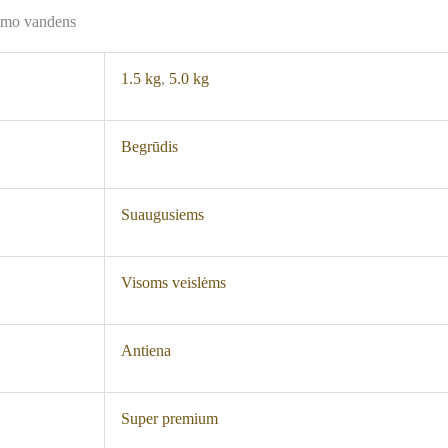
iamo vandens
1.5 kg
,
5.0 kg
Begrūdis
Suaugusiems
Visoms veislėms
Antiena
Super premium