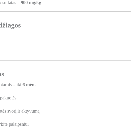
o sulfatas –
900 mg/kg
džiagos
os
tarpis –
iki 6 mėn.
 pakuotės
tės svorį ir aktyvumą
kite palaipsniui