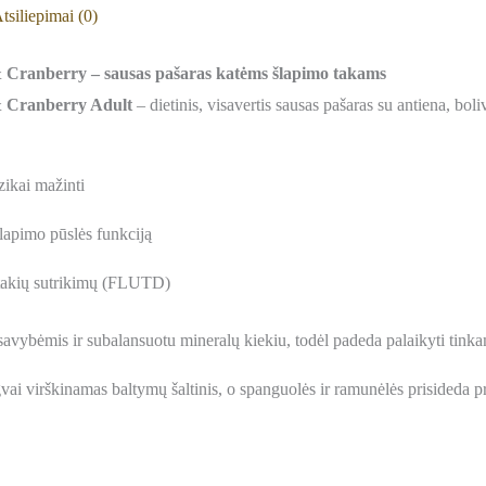
tsiliepimai (0)
ranberry – sausas pašaras katėms šlapimo takams
 Cranberry Adult
– dietinis, visavertis sausas pašaras su antiena, bo
zikai mažinti
šlapimo pūslės funkciją
mtakių sutrikimų (FLUTD)
savybėmis ir subalansuotu mineralų kiekiu, todėl padeda palaikyti tink
gvai virškinamas baltymų šaltinis, o spanguolės ir ramunėlės prisideda p