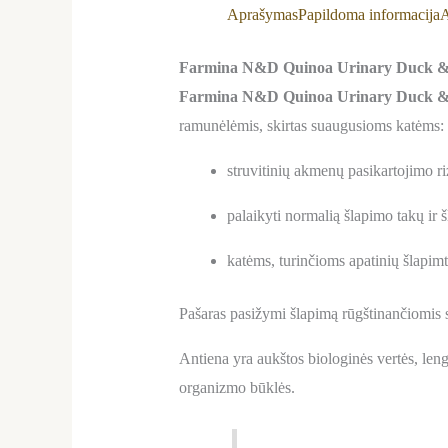
Aprašymas
Papildoma informacija
A
Farmina N&D Quinoa Urinary Duck & C
Farmina N&D Quinoa Urinary Duck &
ramunėlėmis, skirtas suaugusioms katėms:
struvitinių akmenų pasikartojimo ri
palaikyti normalią šlapimo takų ir 
katėms, turinčioms apatinių šlapi
Pašaras pasižymi šlapimą rūgštinančiomis 
Antiena yra aukštos biologinės vertės, len
organizmo būklės.