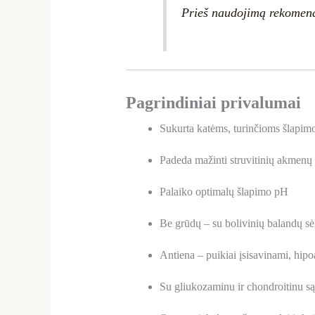
Prieš naudojimą rekomendu
Pagrindiniai privalumai
Sukurta katėms, turinčioms šlapim
Padeda mažinti struvitinių akmenų
Palaiko optimalų šlapimo pH
Be grūdų – su bolivinių balandų s
Antiena – puikiai įsisavinami, hipo
Su gliukozaminu ir chondroitinu s