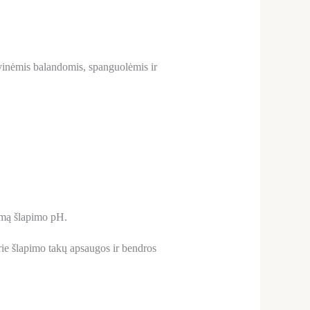
livinėmis balandomis, spanguolėmis ir
amą šlapimo pH.
rie šlapimo takų apsaugos ir bendros