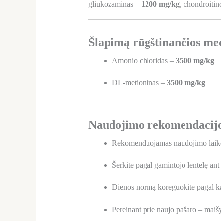
gliukozaminas –
1200 mg/kg
, chondroitin
Šlapimą rūgštinančios me
Amonio chloridas –
3500 mg/kg
DL-metioninas –
3500 mg/kg
Naudojimo rekomendacij
Rekomenduojamas naudojimo laiko
Šerkite pagal gamintojo lentelę ant
Dienos normą koreguokite pagal ka
Pereinant prie naujo pašaro – maišy