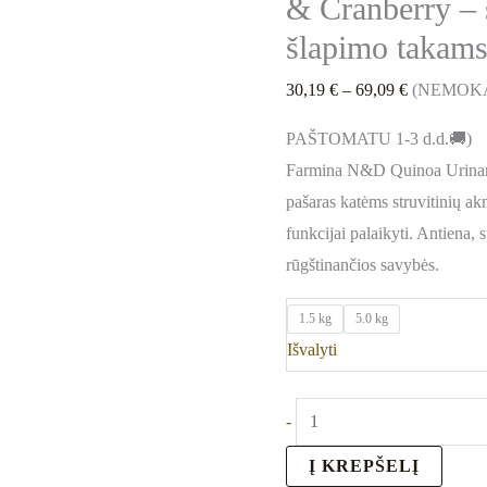
& Cranberry – 
Antiena
šlapimo takams
30,19
€
–
69,09
€
(NEMOK
PAŠTOMATU 1-3 d.d.🚚)
Farmina N&D Quinoa Urinary
pašaras katėms struvitinių ak
funkcijai palaikyti. Antiena,
rūgštinančios savybės.
1.5 kg
5.0 kg
Išvalyti
-
Į KREPŠELĮ