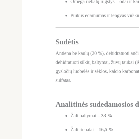
Omega riebalų rūgštys – odai ir kai
Puikus ėdamumas ir lengvas viršk
Sudėtis
Antiena be kaulų (20 %), dehidratuoti ančių
dehidratuoti silkių baltymai, žuvų taukai (
gysločių luobelės ir sėklos, kalcio karbonat
sulfatas.
Analitinės sudedamosios d
Žali baltymai –
33 %
Žali riebalai –
16,5 %