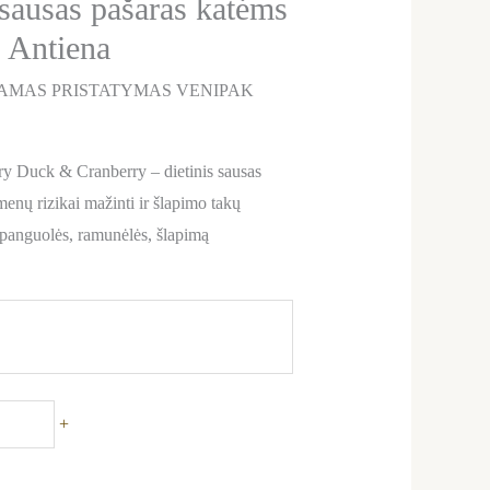
sausas pašaras katėms
 Antiena
AMAS PRISTATYMAS VENIPAK
 Duck & Cranberry – dietinis sausas
menų rizikai mažinti ir šlapimo takų
 spanguolės, ramunėlės, šlapimą
+