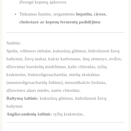
išvengti kepenų apkrovos
Tinkamas šunims, sergantiems
hepatitu, ciroze,
cholestaze ar kepenų fermentų padidėjimu
Sudėtis:
Spelta, vištienos riebalai, kukurūzų glitimas, hidrolizuoti žuvų
baltymai, žuvų taukai, kalcio karbonatas, linų sėmenys, avižos,
džiovintas burokėlių minkštimas, kalio chloridas, ryžių
krakmolas, fruktooligosacharidai, mielių ekstraktas
(mannooligosacharidų šaltinis), monodikalcio fosfatas,
džiovintos alaus mielės, natrio chloridas.
Baltymų šaltinis:
kukurūzų glitimas, hidrolizuoti žuvų
baltymai.
Angliavandenių šaltinis:
ryžių krakmolas.