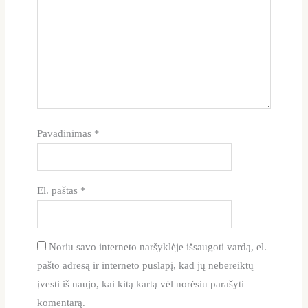
Pavadinimas
*
El. paštas
*
Noriu savo interneto naršyklėje išsaugoti vardą, el.
pašto adresą ir interneto puslapį, kad jų nebereiktų
įvesti iš naujo, kai kitą kartą vėl norėsiu parašyti
komentarą.