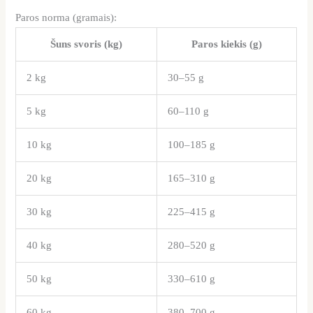
Paros norma (gramais):
Šuns svoris (kg)
Paros kiekis (g)
2 kg
30–55 g
5 kg
60–110 g
10 kg
100–185 g
20 kg
165–310 g
30 kg
225–415 g
40 kg
280–520 g
50 kg
330–610 g
60 kg
380–700 g