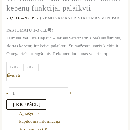
kepenų funkcijai palaikyti
29,99
€
–
92,99
€
(NEMOKAMAS PRISTATYMAS VENIPAK
PAŠTOMATU 1-3 d.d.🚚)
Farmina Vet Life Hepatic – sausas veterinarinis pašaras šunims,
skirtas kepenų funkcijai palaikyti. Su mažesniu vario kiekiu ir
Omega riebalų rūgštimis. Rekomenduojamas veterinarų.
12.0 kg
2.0 kg
Išvalyti
-
+
Į KREPŠELĮ
Aprašymas
Papildoma informacija
Atsiliepimai (0)