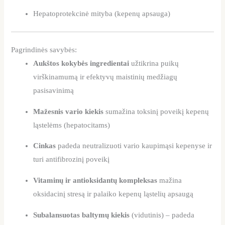
Hepatoprotekcinė mityba (kepenų apsauga)
Pagrindinės savybės:
Aukštos kokybės ingredientai
užtikrina puikų
virškinamumą ir efektyvų maistinių medžiagų
pasisavinimą
Mažesnis vario kiekis
sumažina toksinį poveikį kepenų
ląstelėms (hepatocitams)
Cinkas
padeda neutralizuoti vario kaupimąsi kepenyse ir
turi antifibrozinį poveikį
Vitaminų ir antioksidantų kompleksas
mažina
oksidacinį stresą ir palaiko kepenų ląstelių apsaugą
Subalansuotas baltymų kiekis
(vidutinis) – padeda