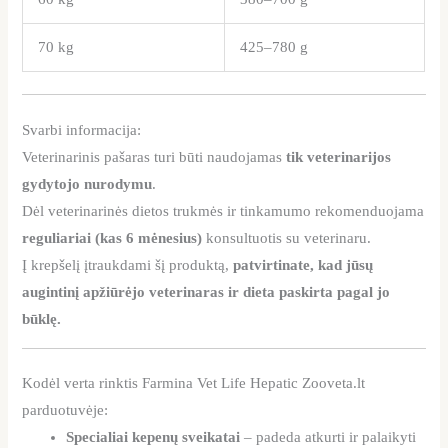
70 kg
425–780 g
Svarbi informacija:
Veterinarinis pašaras turi būti naudojamas
tik veterinarijos
gydytojo nurodymu
.
Dėl veterinarinės dietos trukmės ir tinkamumo rekomenduojama
reguliariai (kas 6 mėnesius)
konsultuotis su veterinaru.
Į krepšelį įtraukdami šį produktą,
patvirtinate, kad jūsų
augintinį apžiūrėjo veterinaras ir dieta paskirta pagal jo
būklę.
Kodėl verta rinktis Farmina Vet Life Hepatic Zooveta.lt
parduotuvėje:
Specialiai kepenų sveikatai
– padeda atkurti ir palaikyti