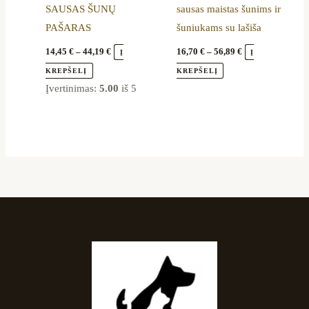
SAUSAS ŠUNŲ
sausas maistas šunims ir
the
the
PAŠARAS
šuniukams su lašiša
product
product
page
page
14,45
€
–
44,19
€
16,70
€
–
56,89
€
Į
Į
KREPŠELĮ
KREPŠELĮ
Įvertinimas:
5.00
iš 5