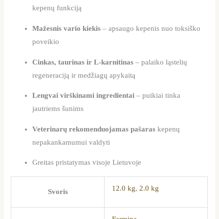
kepenų funkciją
Mažesnis vario kiekis
– apsaugo kepenis nuo toksiško
poveikio
Cinkas, taurinas ir L-karnitinas
– palaiko ląstelių
regeneraciją ir medžiagų apykaitą
Lengvai virškinami ingredientai
– puikiai tinka
jautriems šunims
Veterinarų rekomenduojamas pašaras
kepenų
nepakankamumui valdyti
Greitas pristatymas visoje Lietuvoje
12.0 kg
,
2.0 kg
Svoris
Farmina