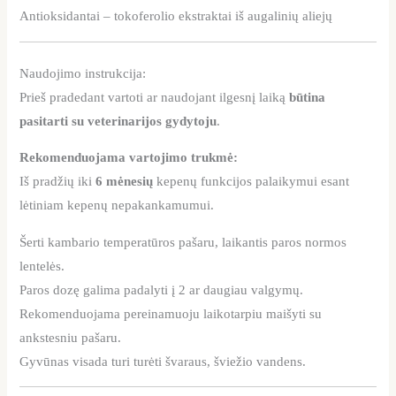
Antioksidantai – tokoferolio ekstraktai iš augalinių aliejų
Naudojimo instrukcija:
Prieš pradedant vartoti ar naudojant ilgesnį laiką
būtina
pasitarti su veterinarijos gydytoju
.
Rekomenduojama vartojimo trukmė:
Iš pradžių iki
6 mėnesių
kepenų funkcijos palaikymui esant
lėtiniam kepenų nepakankamumui.
Šerti kambario temperatūros pašaru, laikantis paros normos
lentelės.
Paros dozę galima padalyti į 2 ar daugiau valgymų.
Rekomenduojama pereinamuoju laikotarpiu maišyti su
ankstesniu pašaru.
Gyvūnas visada turi turėti švaraus, šviežio vandens.