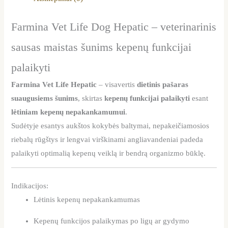
Farmina Vet Life Dog Hepatic – veterinarinis
sausas maistas šunims kepenų funkcijai
palaikyti
Farmina Vet Life Hepatic
– visavertis
dietinis pašaras
suaugusiems šunims
, skirtas
kepenų funkcijai palaikyti
esant
lėtiniam kepenų nepakankamumui
.
Sudėtyje esantys aukštos kokybės baltymai, nepakeičiamosios
riebalų rūgštys ir lengvai virškinami angliavandeniai padeda
palaikyti optimalią kepenų veiklą ir bendrą organizmo būklę.
Indikacijos:
Lėtinis kepenų nepakankamumas
Kepenų funkcijos palaikymas po ligų ar gydymo