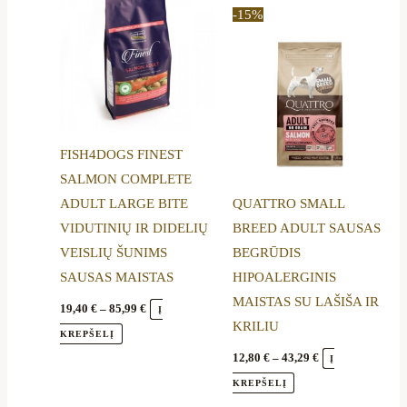
range:
range:
product
product
-15%
19,40 €
12,80 €
through
through
has
has
85,99 €
43,29 €
multiple
multiple
variants.
variants.
The
The
options
options
FISH4DOGS FINEST
may
may
SALMON COMPLETE
be
be
ADULT LARGE BITE
QUATTRO SMALL
chosen
chosen
VIDUTINIŲ IR DIDELIŲ
BREED ADULT SAUSAS
on
on
VEISLIŲ ŠUNIMS
BEGRŪDIS
the
the
SAUSAS MAISTAS
HIPOALERGINIS
product
product
MAISTAS SU LAŠIŠA IR
page
page
19,40
€
–
85,99
€
Į
KRILIU
KREPŠELĮ
12,80
€
–
43,29
€
Į
KREPŠELĮ