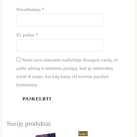
Pavadinimas
*
El. paštas
*
Noriu savo interneto naršyklėje išsaugoti vardą, el.
pašto adresą ir interneto puslapį, kad jų nebereiktų
įvesti iš naujo, kai kitą kartą vėl norėsiu parašyti
komentarą.
Susiję produktai
Price
Price
This
This
Sale!