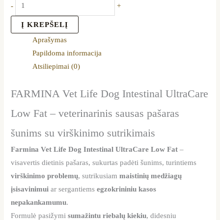
-
+
Į KREPŠELĮ
Aprašymas
Papildoma informacija
Atsiliepimai (0)
FARMINA Vet Life Dog Intestinal UltraCare
Low Fat – veterinarinis sausas pašaras
šunims su virškinimo sutrikimais
Farmina Vet Life Dog Intestinal UltraCare Low Fat
–
visavertis dietinis pašaras, sukurtas padėti šunims, turintiems
virškinimo problemų
, sutrikusiam
maistinių medžiagų
įsisavinimui
ar sergantiems
egzokrininiu kasos
nepakankamumu
.
Formulė pasižymi
sumažintu riebalų kiekiu
, didesniu