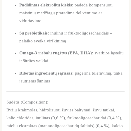
Padidintas elektrolitų kiekis:
padeda kompensuoti
maistinių medžiagų praradimą dėl vėmimo ar
viduriavimo
Su prebiotikais:
inulinu ir fruktooligosacharidais –
palaiko sveiką virškinimą
Omega-3 riebalų rūgštys (EPA, DHA):
svarbios ląstelių
ir širdies veiklai
Ribotas ingredientų sąrašas:
pagerina toleravimą, tinka
jautriems šunims
Sudėtis (Composition):
Ryžių krakmolas, hidrolizuoti žuvies baltymai, žuvų taukai,
kalio chloridas, inulinas (0,6 %), fruktooligosacharidai (0,4 %),
mielių ekstraktas (mannooligosacharidų šaltinis) (0,4 %), kalcio