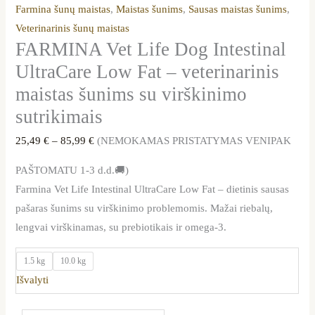
Farmina šunų maistas
,
Maistas šunims
,
Sausas maistas šunims
,
Veterinarinis šunų maistas
FARMINA Vet Life Dog Intestinal
UltraCare Low Fat – veterinarinis
maistas šunims su virškinimo
sutrikimais
25,49
€
–
85,99
€
(NEMOKAMAS PRISTATYMAS VENIPAK
PAŠTOMATU 1-3 d.d.🚚)
Farmina Vet Life Intestinal UltraCare Low Fat – dietinis sausas
pašaras šunims su virškinimo problemomis. Mažai riebalų,
lengvai virškinamas, su prebiotikais ir omega-3.
1.5 kg
10.0 kg
Išvalyti