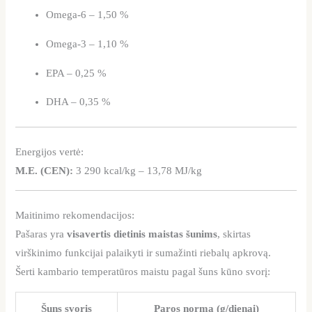
Omega-6 – 1,50 %
Omega-3 – 1,10 %
EPA – 0,25 %
DHA – 0,35 %
Energijos vertė:
M.E. (CEN):
3 290 kcal/kg – 13,78 MJ/kg
Maitinimo rekomendacijos:
Pašaras yra
visavertis dietinis maistas šunims
, skirtas
virškinimo funkcijai palaikyti ir sumažinti riebalų apkrovą.
Šerti kambario temperatūros maistu pagal šuns kūno svorį:
Šuns svoris
Paros norma (g/dienai)