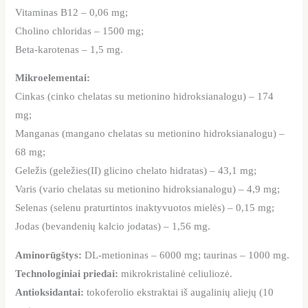
Vitaminas B12 – 0,06 mg;
Cholino chloridas – 1500 mg;
Beta-karotenas – 1,5 mg.
Mikroelementai:
Cinkas (cinko chelatas su metionino hidroksianalogu) – 174
mg;
Manganas (mangano chelatas su metionino hidroksianalogu) –
68 mg;
Geležis (geležies(II) glicino chelato hidratas) – 43,1 mg;
Varis (vario chelatas su metionino hidroksianalogu) – 4,9 mg;
Selenas (selenu praturtintos inaktyvuotos mielės) – 0,15 mg;
Jodas (bevandenių kalcio jodatas) – 1,56 mg.
Aminorūgštys:
DL-metioninas – 6000 mg; taurinas – 1000 mg.
Technologiniai priedai:
mikrokristalinė celiuliozė.
Antioksidantai:
tokoferolio ekstraktai iš augalinių aliejų (10