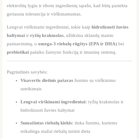
elektrolitų lygiu ir ribotu ingredientų sąrašu, kad būtų pasiekta
geriausia tolerancija ir virškinamumas.
Lengvai virškinami ingredientai, tokie kaip
hidrolizuoti žuvies
baltymai
ir
ryžių krakmolas
, užtikrina sklandų maisto
pasisavinimą, o
omega-3 riebalų rūgštys (EPA ir DHA)
bei
prebiotikai
palaiko žarnyno funkciją ir imuninę sistemą.
Pagrindinės savybės:
Visavertis dietinis pašaras
šunims su virškinimo
sutrikimais
Lengvai virškinami ingredientai:
ryžių krakmolas ir
hidrolizuoti žuvies baltymai
Sumažintas riebalų kiekis:
tinka šunims, kuriems
reikalinga mažai riebalų turinti dieta