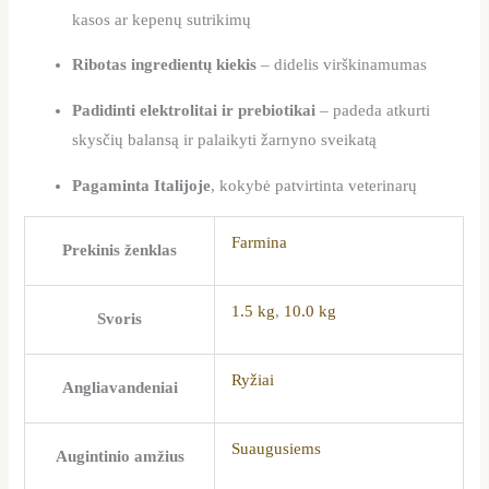
kasos ar kepenų sutrikimų
Ribotas ingredientų kiekis
– didelis virškinamumas
Padidinti elektrolitai ir prebiotikai
– padeda atkurti
skysčių balansą ir palaikyti žarnyno sveikatą
Pagaminta Italijoje
, kokybė patvirtinta veterinarų
Farmina
Prekinis ženklas
1.5 kg
,
10.0 kg
Svoris
Ryžiai
Angliavandeniai
Suaugusiems
Augintinio amžius