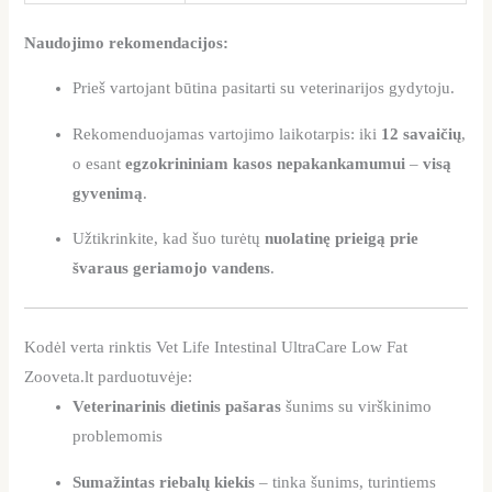
Naudojimo rekomendacijos:
Prieš vartojant būtina pasitarti su veterinarijos gydytoju.
Rekomenduojamas vartojimo laikotarpis: iki
12 savaičių
,
o esant
egzokrininiam kasos nepakankamumui
–
visą
gyvenimą
.
Užtikrinkite, kad šuo turėtų
nuolatinę prieigą prie
švaraus geriamojo vandens
.
Kodėl verta rinktis Vet Life Intestinal UltraCare Low Fat
Zooveta.lt parduotuvėje:
Veterinarinis dietinis pašaras
šunims su virškinimo
problemomis
Sumažintas riebalų kiekis
– tinka šunims, turintiems