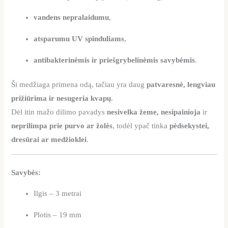
vandens nepralaidumu
,
atsparumu UV spinduliams
,
antibakterinėmis ir priešgrybelinėmis savybėmis
.
Ši medžiaga primena odą, tačiau yra daug
patvaresnė, lengviau
prižiūrima ir nesugeria kvapų
.
Dėl itin mažo dilimo pavadys
nesivelka žeme, nesipainioja
ir
neprilimpa prie purvo ar žolės
, todėl ypač tinka
pėdsekystei,
dresūrai ar medžioklei
.
Savybės:
Ilgis – 3 metrai
Plotis – 19 mm