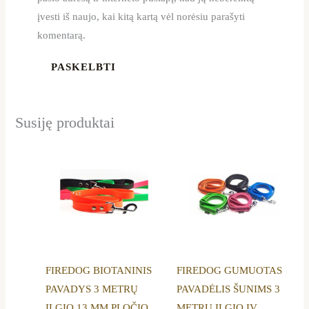
įvesti iš naujo, kai kitą kartą vėl norėsiu parašyti
komentarą.
Susiję produktai
This
This
product
product
has
has
multiple
multiple
variants.
variants.
The
The
options
options
FIREDOG BIOTANINIS
FIREDOG GUMUOTAS
may
may
PAVADYS 3 METRŲ
PAVADĖLIS ŠUNIMS 3
be
be
ILGIO 13 MM PLOČIO
METRŲ ILGIO ĮV.