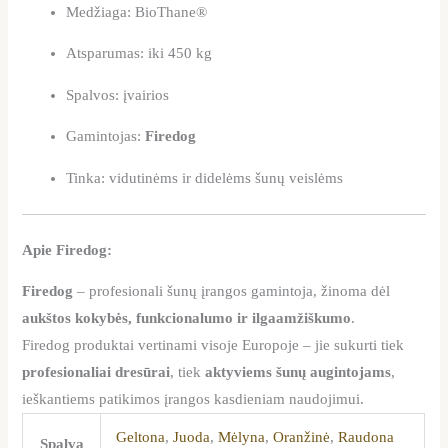
Medžiaga: BioThane®
Atsparumas: iki 450 kg
Spalvos: įvairios
Gamintojas:
Firedog
Tinka: vidutinėms ir didelėms šunų veislėms
Apie Firedog:
Firedog
– profesionali šunų įrangos gamintoja, žinoma dėl
aukštos kokybės, funkcionalumo ir ilgaamžiškumo
.
Firedog produktai vertinami visoje Europoje – jie sukurti tiek
profesionaliai dresūrai
, tiek
aktyviems šunų augintojams
,
ieškantiems patikimos įrangos kasdieniam naudojimui.
Geltona
,
Juoda
,
Mėlyna
,
Oranžinė
,
Raudona
Spalva