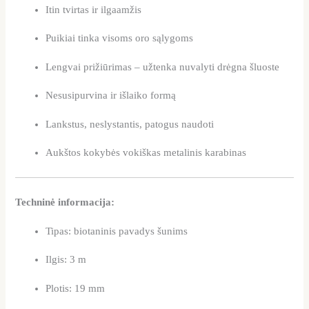
Itin tvirtas ir ilgaamžis
Puikiai tinka visoms oro sąlygoms
Lengvai prižiūrimas – užtenka nuvalyti drėgna šluoste
Nesusipurvina ir išlaiko formą
Lankstus, neslystantis, patogus naudoti
Aukštos kokybės vokiškas metalinis karabinas
Techninė informacija:
Tipas: biotaninis pavadys šunims
Ilgis: 3 m
Plotis: 19 mm