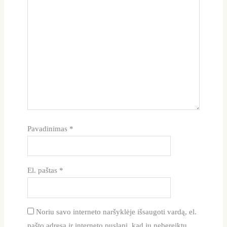
Pavadinimas
*
El. paštas
*
Noriu savo interneto naršyklėje išsaugoti vardą, el.
pašto adresą ir interneto puslapį, kad jų nebereiktų