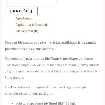
-
+
Į KREPŠELĮ
Aprašymas
Papildoma informacija
Atsiliepimai (0)
Firedog biotaninis pavadys – tvirtas, patikimas ir ilgaamžis
pasirinkimas aktyviems šunims.
Pagamintas iš
patentuotos BioThane® medžiagos
, sukurtos
JAV kompanijos
BioPlastic
, ši medžiaga iš pradžių buvo sukurta
žirgų įrangai, tačiau dėl savo išskirtinių savybių puikiai tinka ir
šunų įrangai.
BioThane®
– tai biologinės kilmės medžiaga, padengta
specialiu plastiku, kuri pasižymi:
aukštu atsparumu plyšimui (iki 450 kg)
,