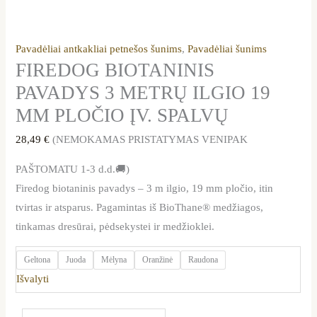
Pavadėliai antkakliai petnešos šunims
,
Pavadėliai šunims
FIREDOG BIOTANINIS
PAVADYS 3 METRŲ ILGIO 19
MM PLOČIO ĮV. SPALVŲ
28,49
€
(NEMOKAMAS PRISTATYMAS VENIPAK
PAŠTOMATU 1-3 d.d.🚚)
Firedog biotaninis pavadys – 3 m ilgio, 19 mm pločio, itin
tvirtas ir atsparus. Pagamintas iš BioThane® medžiagos,
tinkamas dresūrai, pėdsekystei ir medžioklei.
Geltona
Juoda
Mėlyna
Oranžinė
Raudona
Išvalyti