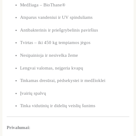
Medžiaga – BioThane®
Atsparus vandeniui ir UV spinduliams
Antibakterinis ir priešgrybelinis paviršius
Tvirtas – iki 450 kg tempiamos jėgos
Nesipainioja ir nesivelka žeme
Lengvai valomas, neįgeria kvapų
Tinkamas dresūrai, pėdsekystei ir medžioklei
Įvairių spalvų
Tinka vidutinių ir didelių veislių šunims
Privalumai: