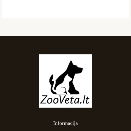
page
page
Informacija