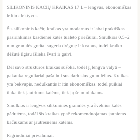
SILIKONINIS KAČIŲ KRAIKAS 17 L – lengvas, ekonomiškas
ir itin efektyvus
Šis silikoninis kačių kraikas yra modernus ir labai praktiškas
pasirinkimas kasdienei katės tualeto priežiūrai. Smulkios 0,5–2
mm granulės greitai sugeria drėgmę ir kvapus, todėl kraiko
dėžutė ilgiau išlieka švari ir gaivi.
Dėl savo struktūros kraikas sušoka, todėl jį lengva valyti –
pakanka reguliariai pašalinti susidariusius gumulėlius. Kraikas
yra bekvapis, nedulkantis ir itin ekonomiškas, todėl puikiai
tinka tiek jautrioms katėms, tiek jų šeimininkams.
Smulkios ir lengvos silikoninės granulės yra švelnios katės
pėdutėms, todėl šis kraikas ypač rekomenduojamas jauniems
kačiukams ar jautresnėms katėms.
Pagrindiniai privalumai: