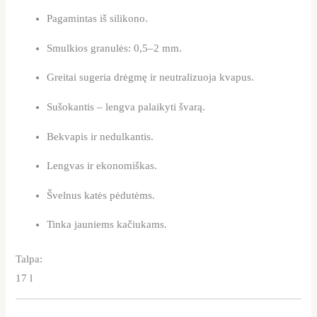
Pagamintas iš silikono.
Smulkios granulės: 0,5–2 mm.
Greitai sugeria drėgmę ir neutralizuoja kvapus.
Sušokantis – lengva palaikyti švarą.
Bekvapis ir nedulkantis.
Lengvas ir ekonomiškas.
Švelnus katės pėdutėms.
Tinka jauniems kačiukams.
Talpa:
17 l