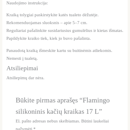
Naudojimo instrukcija:
Kraiką tolygiai paskirstykite katės tualeto dėžutėje.
Rekomenduojamas sluoksnis – apie 5–7 cm.
Reguliariai pašalinkite susidariusius gumulėlius ir kietas išmatas.
Papildykite kraiko tiek, kiek jo buvo pašalinta.
Panaudotą kraiką išmeskite kartu su buitinėmis atliekomis.
Nemesti į tualetą.
Atsiliepimai
Atsiliepimų dar nėra.
Būkite pirmas aprašęs “Flamingo
silikoninis kačių kraikas 17 L”
El. pašto adresas nebus skelbiamas.
Būtini laukeliai
pažymėti
*