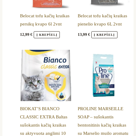
Belocat tofu kačių kraikas
Belocat tofu kačių kraikas
persikų kvapo 6l 2vnt
pienelio kvapo 6L 2vnt
12,99
€
13,99
€
Į KREPŠELĮ
Į KREPŠELĮ
Price
This
range:
product
21,69 €
through
has
36,49 €
multiple
variants.
The
options
BIOKAT’S BIANCO
PROLINE MARSEILLE
may
CLASSIC EXTRA Baltas
SOAP – sušokantis
be
sušokantis kačių kraikas
bentonitinis kačių kraikas
chosen
su aktyvuota anglimi 10
su Marselio muilo aromatu
on