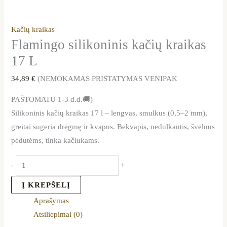
Kačių kraikas
Flamingo silikoninis kačių kraikas
17 L
34,89
€
(NEMOKAMAS PRISTATYMAS VENIPAK
PAŠTOMATU 1-3 d.d.🚚)
Silikoninis kačių kraikas 17 l – lengvas, smulkus (0,5–2 mm),
greitai sugeria drėgmę ir kvapus. Bekvapis, nedulkantis, švelnus
pėdutėms, tinka kačiukams.
-
+
Į KREPŠELĮ
Aprašymas
Atsiliepimai (0)