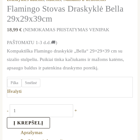
Flamingo Stovas Draskyklė Bella
29x29x39cm
18,99
€
(NEMOKAMAS PRISTATYMAS VENIPAK
PAŠTOMATU 1-3 d.d.🚚)
Kompaktiška Flamingo draskyklė „Bella“ 29×29×39 cm su
sizalio stulpeliu. Puikiai tinka kačiukams ir mažoms katėms,
apsaugo baldus ir patenkina draskymo poreikį.
Pilka
Smėlinė
Išvalyti
-
+
Į KREPŠELĮ
Aprašymas