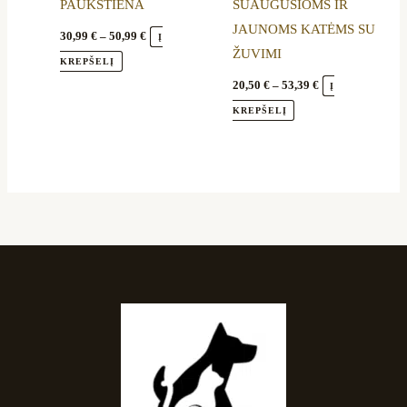
PAUKŠTIENA
SUAUGUSIOMS IR
on
on
JAUNOMS KATĖMS SU
the
the
30,99
€
–
50,99
€
Į
ŽUVIMI
product
product
KREPŠELĮ
page
page
20,50
€
–
53,39
€
Į
KREPŠELĮ