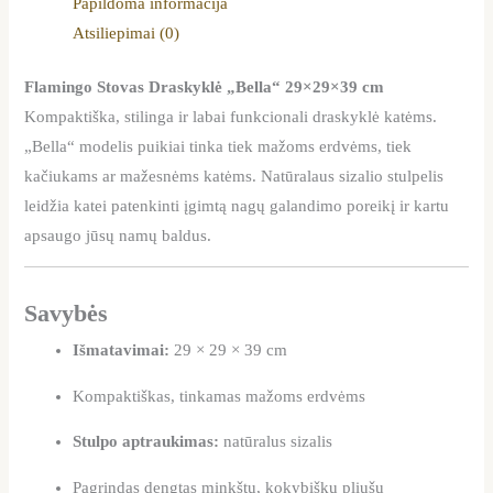
Papildoma informacija
Atsiliepimai (0)
Flamingo Stovas Draskyklė „Bella“ 29×29×39 cm
Kompaktiška, stilinga ir labai funkcionali draskyklė katėms.
„Bella“ modelis puikiai tinka tiek mažoms erdvėms, tiek
kačiukams ar mažesnėms katėms. Natūralaus sizalio stulpelis
leidžia katei patenkinti įgimtą nagų galandimo poreikį ir kartu
apsaugo jūsų namų baldus.
Savybės
Išmatavimai:
29 × 29 × 39 cm
Kompaktiškas, tinkamas mažoms erdvėms
Stulpo aptraukimas:
natūralus sizalis
Pagrindas dengtas minkštu, kokybišku pliušu