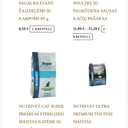
PAGALBA ESANT
POULTRY SU
on
ŽAIZDELĖMS IR
PAUKŠTIENA SAUSAS
the
KARPOMS 80 g
KAČIŲ PAŠARAS
product
page
8,50
€
11,99
€
–
32,29
€
Į KREPŠELĮ
Į
KREPŠELĮ
Price
Price
This
This
range:
range:
product
product
30,99 €
20,50 €
through
through
has
has
50,99 €
53,39 €
multiple
multiple
variants.
variants.
The
The
options
options
NUTRIVET CAT SUPER
NUTRIVET ULTRA
may
may
PREMIUM STERILIZED
PREMIUM TEN FISH
be
be
MAISTAS KATĖMS SU
MAISTAS
chosen
chosen