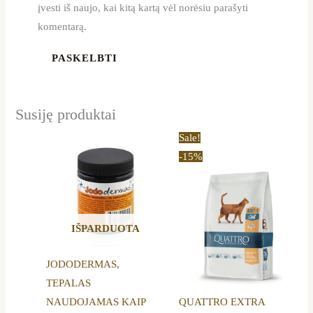
įvesti iš naujo, kai kitą kartą vėl norėsiu parašyti
komentarą.
Susiję produktai
Price
This
Sale!
range:
product
-15%
11,99 €
through
has
32,29 €
multiple
variants.
IŠPARDUOTA
The
options
JODODERMAS,
may
TEPALAS
be
NAUDOJAMAS KAIP
QUATTRO EXTRA
chosen