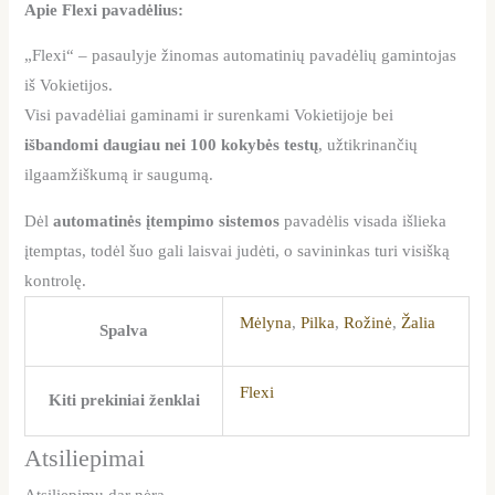
Apie Flexi pavadėlius:
„Flexi“ – pasaulyje žinomas automatinių pavadėlių gamintojas
iš Vokietijos.
Visi pavadėliai gaminami ir surenkami Vokietijoje bei
išbandomi daugiau nei 100 kokybės testų
, užtikrinančių
ilgaamžiškumą ir saugumą.
Dėl
automatinės įtempimo sistemos
pavadėlis visada išlieka
įtemptas, todėl šuo gali laisvai judėti, o savininkas turi visišką
kontrolę.
Mėlyna
,
Pilka
,
Rožinė
,
Žalia
Spalva
Flexi
Kiti prekiniai ženklai
Atsiliepimai
Atsiliepimų dar nėra.