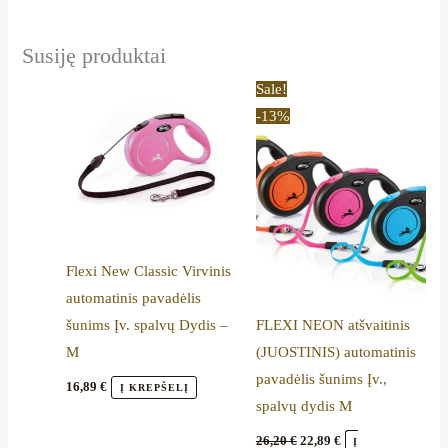
Susiję produktai
Original
Current
This
This
Sale!
price
price
product
product
-13%
was:
is:
26,20 €.
22,89 €.
has
has
multiple
multiple
variants.
variants.
The
The
options
options
Flexi New Classic Virvinis
may
may
automatinis pavadėlis
be
be
šunims Įv. spalvų Dydis –
FLEXI NEON atšvaitinis
chosen
chosen
M
(JUOSTINIS) automatinis
on
on
pavadėlis šunims Įv.,
the
the
16,89
€
Į KREPŠELĮ
spalvų dydis M
product
product
page
page
26,20
€
22,89
€
Į