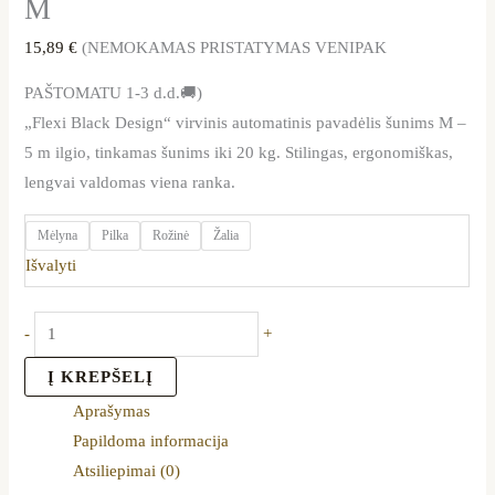
M
15,89
€
(NEMOKAMAS PRISTATYMAS VENIPAK
PAŠTOMATU 1-3 d.d.🚚)
„Flexi Black Design“ virvinis automatinis pavadėlis šunims M –
5 m ilgio, tinkamas šunims iki 20 kg. Stilingas, ergonomiškas,
lengvai valdomas viena ranka.
Mėlyna
Pilka
Rožinė
Žalia
Išvalyti
-
+
Į KREPŠELĮ
Aprašymas
Papildoma informacija
Atsiliepimai (0)