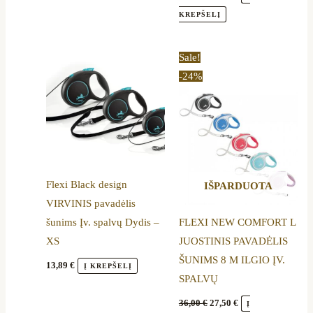
KREPŠELĮ
Original
Current
This
This
Sale!
price
price
product
product
-24%
was:
is:
36,00 €.
27,50 €.
has
has
multiple
multiple
variants.
variants.
The
The
options
options
Flexi Black design
IŠPARDUOTA
may
may
VIRVINIS pavadėlis
be
be
šunims Įv. spalvų Dydis –
FLEXI NEW COMFORT L
chosen
chosen
XS
JUOSTINIS PAVADĖLIS
on
on
ŠUNIMS 8 M ILGIO ĮV.
the
the
13,89
€
Į KREPŠELĮ
SPALVŲ
product
product
page
page
36,00
€
27,50
€
Į