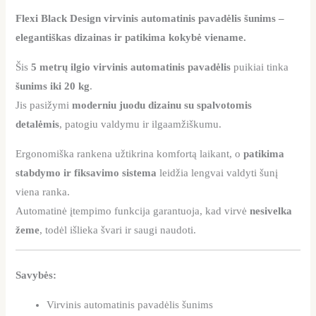
Flexi Black Design virvinis automatinis pavadėlis šunims –
elegantiškas dizainas ir patikima kokybė viename.
Šis
5 metrų ilgio virvinis automatinis pavadėlis
puikiai tinka
šunims iki 20 kg
.
Jis pasižymi
moderniu juodu dizainu su spalvotomis
detalėmis
, patogiu valdymu ir ilgaamžiškumu.
Ergonomiška rankena užtikrina komfortą laikant, o
patikima
stabdymo ir fiksavimo sistema
leidžia lengvai valdyti šunį
viena ranka.
Automatinė įtempimo funkcija garantuoja, kad virvė
nesivelka
žeme
, todėl išlieka švari ir saugi naudoti.
Savybės:
Virvinis automatinis pavadėlis šunims