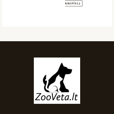
KREPŠELĮ