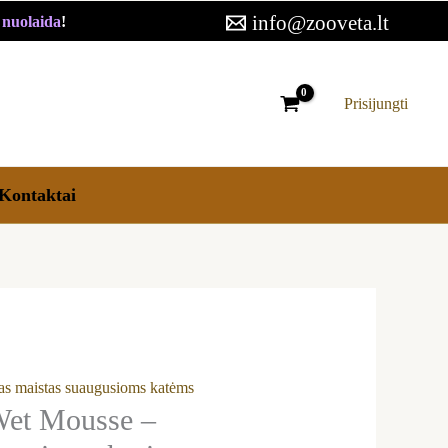
12,99 €
info@zooveta.lt
€ nuolaida
!
through
20,19 €
Prisijungti
Kontaktai
as maistas suaugusioms katėms
Wet Mousse –