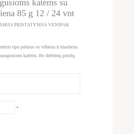
ugusioms katėms su
liena 85 g 12 / 24 vnt
AMAS PRISTATYMAS VENIPAK
sio tipo pašaras su vištiena ir kiauliena
suaugusioms katėms. Be dirbtinių priedų.
+