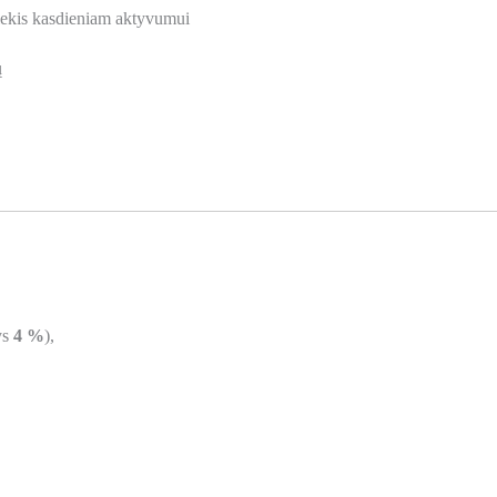
kiekis kasdieniam aktyvumui
ų
ys
4 %
),