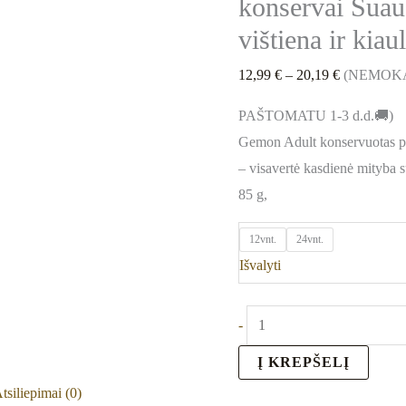
konservai Sua
g
12
vištiena ir kiau
/
12,99
€
–
20,19
€
(NEMOK
24
vnt
PAŠTOMATU 1-3 d.d.🚚)
Gemon Adult konservuotas putė
– visavertė kasdienė mityba 
85 g,
12vnt.
24vnt.
Išvalyti
-
Į KREPŠELĮ
tsiliepimai (0)