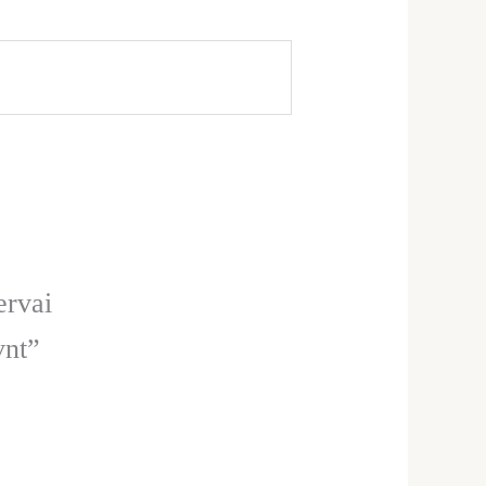
ervai
vnt”