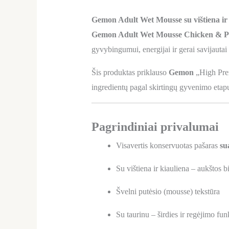
Gemon Adult Wet Mousse su vištiena ir k
Gemon Adult Wet Mousse Chicken & P
gyvybingumui, energijai ir gerai savijautai
Šis produktas priklauso
Gemon
„High Prem
ingredientų pagal skirtingų gyvenimo etap
Pagrindiniai privalumai
Visavertis konservuotas pašaras
su
Su vištiena ir kiauliena – aukštos b
Švelni putėsio (mousse) tekstūra
Su taurinu – širdies ir regėjimo fun