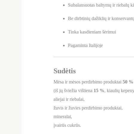
Subalansuotas baltymų ir riebalų 
Be dirbtinių dažiklių ir konservant
Tinka kasdieniam šėrimui
Pagaminta Italijoje
Sudėtis
Mėsa ir mėsos perdirbimo produktai
50 %
(iš jų šviežia vištiena
15 %
, kiaulių kepen
aliejai ir riebalai,
žuvis ir žuvies perdirbimo produktai,
mineralai,
įvairūs cukrūs.