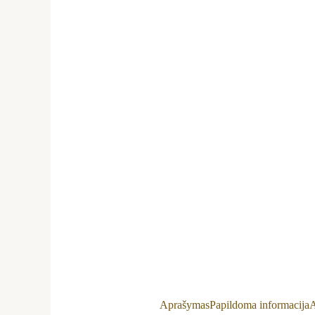
Aprašymas
Papildoma informacija
A