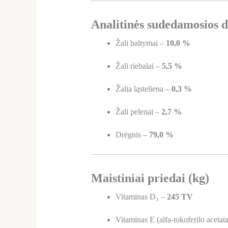
Analitinės sudedamosios d
Žali baltymai –
10,0 %
Žali riebalai –
5,5 %
Žalia ląsteliena –
0,3 %
Žali pelenai –
2,7 %
Drėgnis –
79,0 %
Maistiniai priedai (kg)
Vitaminas D₃ –
245 TV
Vitaminas E (alfa-tokoferilo acetat