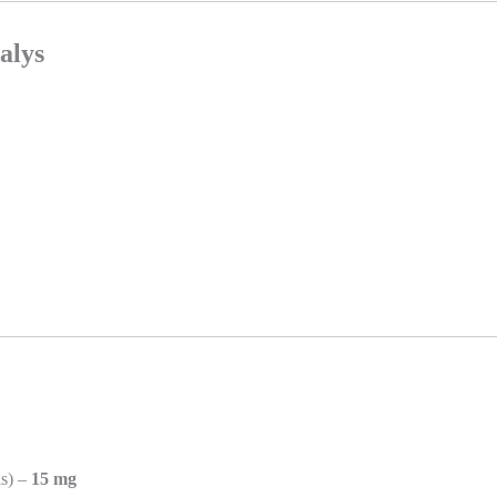
alys
as) –
15 mg