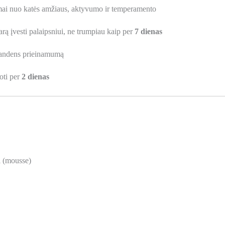
somai nuo katės amžiaus, aktyvumo ir temperamento
rą įvesti palaipsniui, ne trumpiau kaip per
7 dienas
 vandens prieinamumą
toti per
2 dienas
i (mousse)