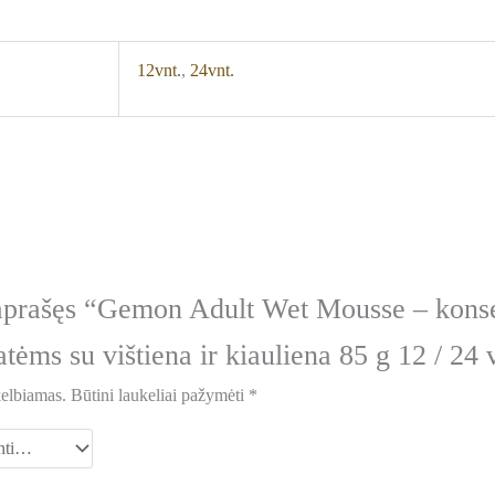
12vnt.
,
24vnt.
aprašęs “Gemon Adult Wet Mousse – kons
ėms su vištiena ir kiauliena 85 g 12 / 24 
kelbiamas.
Būtini laukeliai pažymėti
*