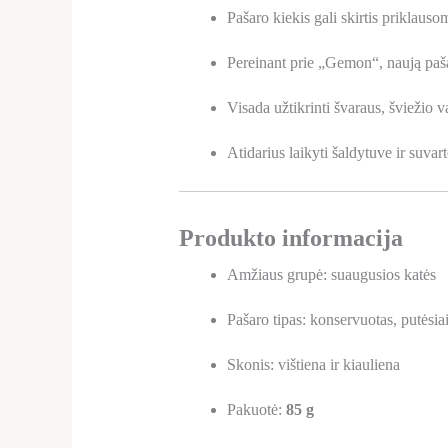
Pašaro kiekis gali skirtis priklau
Pereinant prie „Gemon“, naują paša
Visada užtikrinti švaraus, šviežio
Atidarius laikyti šaldytuve ir suvar
Produkto informacija
Amžiaus grupė: suaugusios katės
Pašaro tipas: konservuotas, putėsia
Skonis: vištiena ir kiauliena
Pakuotė:
85 g