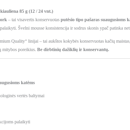
iauliena 85 g (12 / 24 vnt.)
ork
– tai visavertis konservuotas
putėsio tipo pašaras suaugusioms 
 palaikyti. Švelni mousse konsistencija ir sodrus skonis ypač patinka ne
ium Quality“ linijai – tai aukštos kokybės konservuotas kačių maistas,
ų mitybos poreikius.
Be dirbtinių dažiklių ir konservantų.
augusioms katėms
iologinės vertės baltymai
kcijoms palaikyti