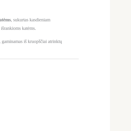
katėms
, sukurtas kasdieniam
t išrankioms katėms.
 gaminamas iš kruopščiai atrinktų