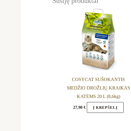
Susiję produktai
COSYCAT SUŠOKANTIS
MEDŽIO DROŽLIŲ KRAIKAS
KATĖMS 20 L (8,6kg)
27,90
€
Į KREPŠELĮ