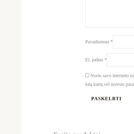
Pavadinimas
*
El. paštas
*
Noriu savo interneto nar
kitą kartą vėl norėsiu par