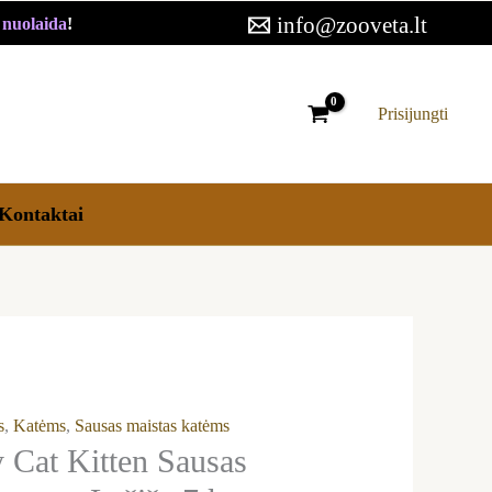
info@zooveta.lt
€ nuolaida
!
Prisijungti
Kontaktai
s
,
Katėms
,
Sausas maistas katėms
at Kitten Sausas