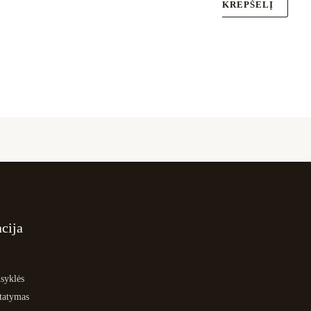
KREPŠELĮ
cija
syklės
statymas