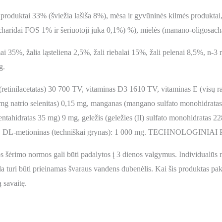
 produktai 33% (šviežia lašiša 8%), mėsa ir gyvūninės kilmės produktai, al
acharidai FOS 1% ir šeriuotoji juka 0,1%) %), mielės (manano-oligosac
i 35%, žalia ląsteliena 2,5%, žali riebalai 15%, žali pelenai 8,5%, n-3 
g.
 (retinilacetatas) 30 700 TV, vitaminas D3 1610 TV, vitaminas E (visų r
 mg natrio selenitas) 0,15 mg, manganas (mangano sulfato monohidratas
pentahidratas 35 mg) 9 mg, geležis (geležies (II) sulfato monohidratas 
 mg, DL-metioninas (techniškai grynas): 1 000 mg. TECHNOLOGINIAI 
šėrimo normos gali būti padalytos į 3 dienos valgymus. Individualūs mi
turi būti prieinamas švaraus vandens dubenėlis. Kai šis produktas pakeič
ą savaitę.