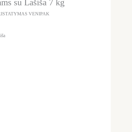
ams su Lašiša 7 kg
ISTATYMAS VENIPAK
iša