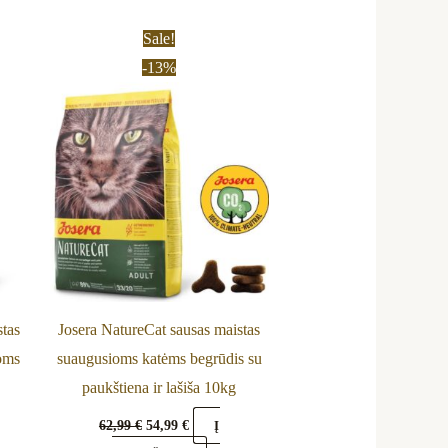
Original
Current
Sale!
price
price
uct
-13%
was:
is:
h
62,99 €.
54,99 €.
ple
nts.
ns
en
stas
Josera NatureCat sausas maistas
oms
suaugusioms katėms begrūdis su
uct
paukštiena ir lašiša 10kg
62,99
€
54,99
€
Į