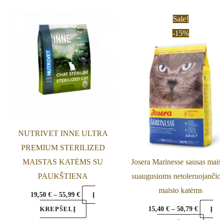
Price
Price
This
This
Sale!
range:
range:
product
prod
-15%
19,50 €
15,40 €
through
throug
has
has
55,99 €
50,79 €
multiple
multi
variants.
varia
The
The
options
optio
may
may
be
be
NUTRIVET INNE ULTRA
chosen
chos
PREMIUM STERILIZED
on
on
MAISTAS KATĖMS SU
Josera Marinesse sausas mai
the
the
PAUKŠTIENA
suaugusioms netoleruojanči
product
prod
maisto katėms
19,50
€
–
55,99
€
Į
page
page
15,40
€
–
50,79
€
KREPŠELĮ
Į