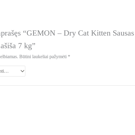
aprašęs “GEMON – Dry Cat Kitten Sausas
ašiša 7 kg”
kelbiamas.
Būtini laukeliai pažymėti
*