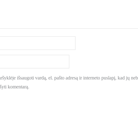
šyklėje išsaugoti vardą, el. pašto adresą ir interneto puslapį, kad jų nebe
ašyti komentarą.