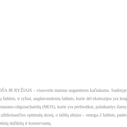
 RYŽIAIS – visavertis maistas augantiems kačiukams. Sudėtyje yr
 šaltinis, ir ryžiai, angliavandenių šaltinis, kurie dėl ekstruzijos yra le
manano-oligosacharidų (MOS), kurie yra prebiotikai, palaikantys žarnyno 
užtikrinančios optimalų skonį, o lašišų aliejus – omega-3 šaltinis, pade
tinių dažiklių ir konservantų.