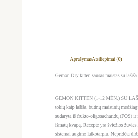
Aprašymas
Atsiliepimai (0)
Gemon Dry kitten sausas maistas su lašiša
GEMON KITTEN (1-12 MĖN.) SU LAŠIŠA IR
tokių kaip lašiša, būtinų maistinių medžiagų
sudaryta iš frukto-oligosacharidų (FOS) ir 
išmatų kvapą. Recepte yra šviežios žuvies, 
sistemai augimo laikotarpiu. Nepridėta dirb