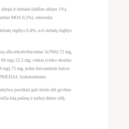
iejai ir riebalai (lašišos aliejus 1%),
haridai MOS 0,5%), mineralai.
riebalų rūgštys 0,4%, n-6 riebalų rūgštys
asų alfa-tokoferilacetatas 3a700i) 72 mg,
 69 mg) 22,5 mg, cinkas (cinko oksidas
228 mg) 75 mg, jodas (bevandenis kalcio
PRIEDAI: Antioksidantai.
tybos poreikiai gali skirtis dėl gyvūno
ia kitą pašarą ir (arba) dietos rūšį,