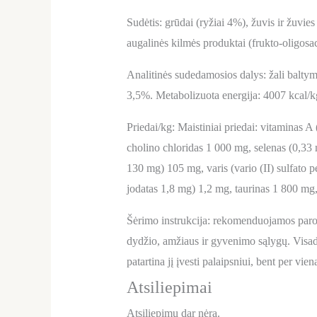
Sudėtis: grūdai (ryžiai 4%), žuvis ir žuvies
augalinės kilmės produktai (frukto-oligos
Analitinės sudedamosios dalys: žali baltyma
3,5%. Metabolizuota energija: 4007 kcal/k
Priedai/kg: Maistiniai priedai: vitaminas A
cholino chloridas 1 000 mg, selenas (0,33
130 mg) 105 mg, varis (vario (II) sulfato 
jodatas 1,8 mg) 1,2 mg, taurinas 1 800
Šėrimo instrukcija: rekomenduojamos paros 
dydžio, amžiaus ir gyvenimo sąlygų. Visada 
patartina jį įvesti palaipsniui, bent per vien
Atsiliepimai
Atsiliepimų dar nėra.