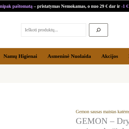
nipak paštomatą
– pristatymas Nemokamas, o nuo 29 € dar ir
-1 
Paieška
Namų Higienai
Asmeninė Nuolaida
Akcijos
Gemon sausas maistas katėm
GEMON – Dry C