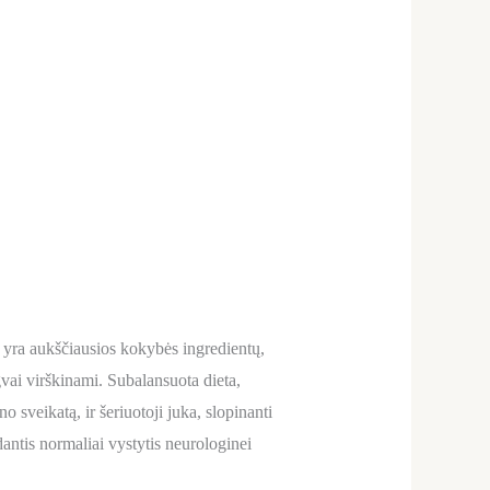
a aukščiausios kokybės ingredientų,
ngvai virškinami. Subalansuota dieta,
sveikatą, ir šeriuotoji juka, slopinanti
dantis normaliai vystytis neurologinei