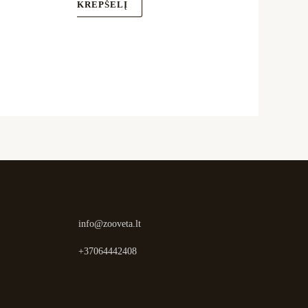
KREPŠELĮ
info@zooveta.lt
+37064442408