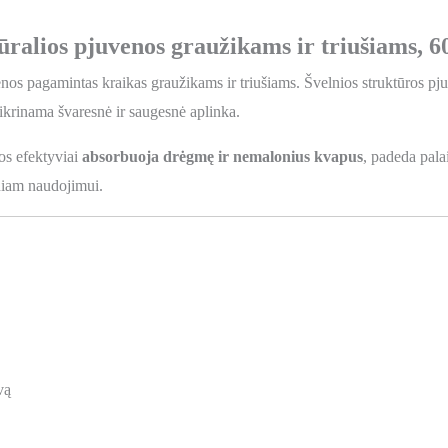
ralios pjuvenos graužikams ir triušiams, 6
enos pagamintas kraikas graužikams ir triušiams. Švelnios struktūros pj
ikrinama švaresnė ir saugesnė aplinka.
os efektyviai
absorbuoja drėgmę ir nemalonius kvapus
, padeda pala
eniam naudojimui.
vą