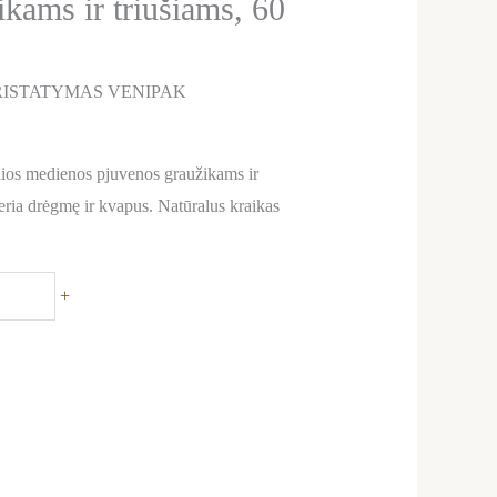
kams ir triušiams, 60
ISTATYMAS VENIPAK
ios medienos pjuvenos graužikams ir
eria drėgmę ir kvapus. Natūralus kraikas
+