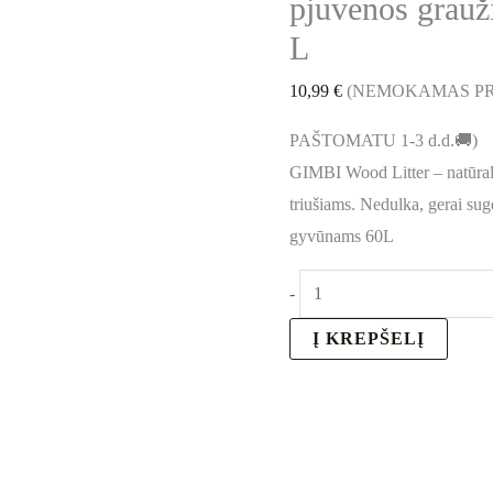
pjuvenos grauži
L
10,99
€
(NEMOKAMAS PR
PAŠTOMATU 1-3 d.d.🚚)
GIMBI Wood Litter – natūral
triušiams. Nedulka, gerai sug
gyvūnams 60L
-
Į KREPŠELĮ