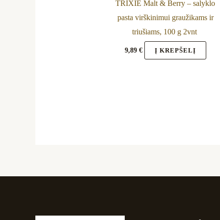
TRIXIE Malt & Berry – salyklo
pasta virškinimui graužikams ir
triušiams, 100 g 2vnt
9,89
€
Į KREPŠELĮ