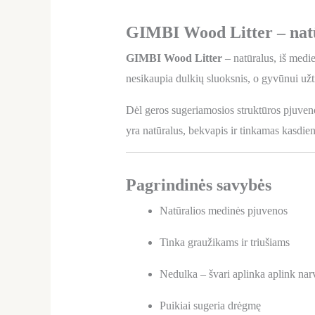
GIMBI Wood Litter – natū
GIMBI Wood Litter
– natūralus, iš medi
nesikaupia dulkių sluoksnis, o gyvūnui užt
Dėl geros sugeriamosios struktūros pjuven
yra natūralus, bekvapis ir tinkamas kasdi
Pagrindinės savybės
Natūralios medinės pjuvenos
Tinka graužikams ir triušiams
Nedulka – švari aplinka aplink nar
Puikiai sugeria drėgmę