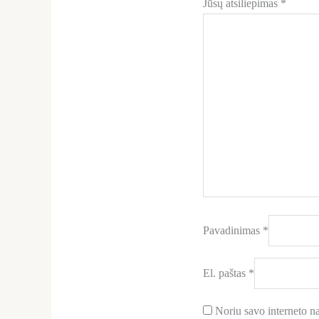
Jūsų atsiliepimas
*
Pavadinimas
*
El. paštas
*
Noriu savo interneto nar