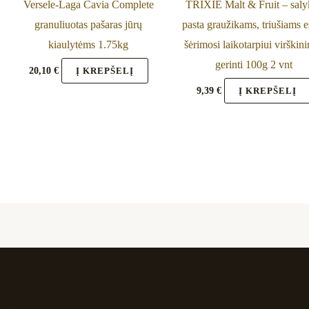
Versele-Laga Cavia Complete
TRIXIE Malt & Fruit – saly
granuliuotas pašaras jūrų
pasta graužikams, triušiams e
kiaulytėms 1.75kg
šėrimosi laikotarpiui virškin
gerinti 100g 2 vnt
20,10
€
Į KREPŠELĮ
9,39
€
Į KREPŠELĮ