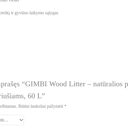
poreikį ir gyvūno laikymo sąlygas
aprašęs “GIMBI Wood Litter – natūralios 
riušiams, 60 L”
kelbiamas.
Būtini laukeliai pažymėti
*