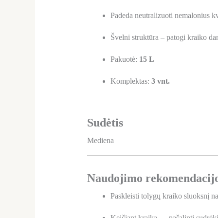
Padeda neutralizuoti nemalonius k
Švelni struktūra – patogi kraiko da
Pakuotė:
15 L
Komplektas:
3 vnt.
Sudėtis
Mediena
Naudojimo rekomendacij
Paskleisti tolygų kraiko sluoksnį n
Keičiant kraiką — pašalinti sudrėki