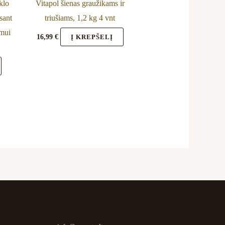
klo
Vitapol šienas graužikams ir
sant
triušiams, 1,2 kg 4 vnt
imui
16,99
€
Į KREPŠELĮ