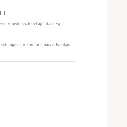
0 L
uvenos nedulka, todėl aplink narvą
ikyti higieną ir komfortą narve. Kraikas