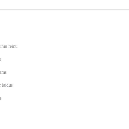
liniu rėmu
s
iams
 laidus
s