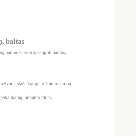
, baltas
zoną namuose arba apsaugoti baldus,
ę užtvarą, stačiakampį ar žaidimų zoną.
e pakankamą judėjimo plotą.