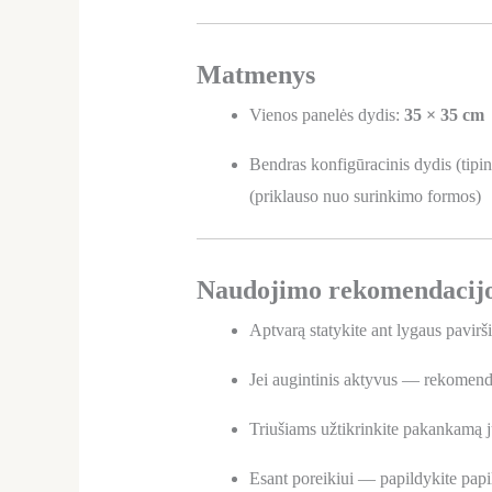
Matmenys
Vienos panelės dydis:
35 × 35 cm
Bendras konfigūracinis dydis (tipin
(priklauso nuo surinkimo formos)
Naudojimo rekomendacij
Aptvarą statykite ant lygaus pavirš
Jei augintinis aktyvus — rekomendu
Triušiams užtikrinkite pakankamą 
Esant poreikiui — papildykite papi