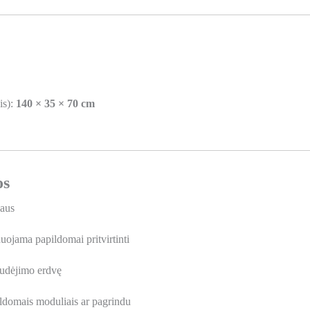
is):
140 × 35 × 70 cm
os
iaus
ojama papildomai pritvirtinti
judėjimo erdvę
ldomais moduliais ar pagrindu