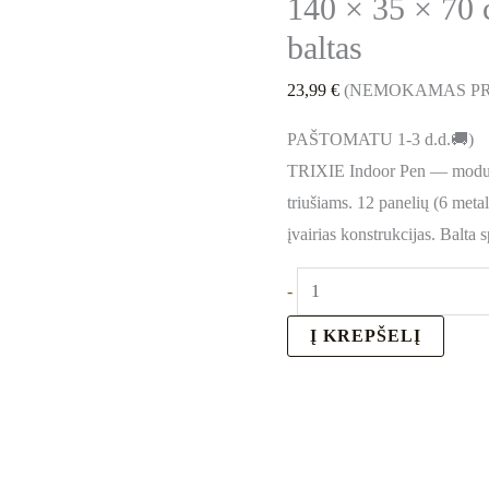
140 × 35 × 70
baltas
baltas
23,99
€
(NEMOKAMAS PR
PAŠTOMATU 1-3 d.d.🚚)
TRIXIE Indoor Pen — modulin
triušiams. 12 panelių (6 metal
įvairias konstrukcijas. Balta 
-
Į KREPŠELĮ