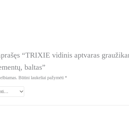
aprašęs “TRIXIE vidinis aptvaras graužik
mentų, baltas”
kelbiamas.
Būtini laukeliai pažymėti
*