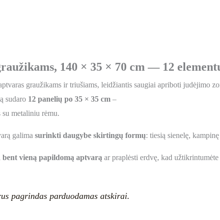
raužikams, 140 × 35 × 70 cm — 12 elementų
ptvaras graužikams ir triušiams, leidžiantis saugiai apriboti judėjimo 
tą sudaro
12 panelių po 35 × 35 cm
–
s su metaliniu rėmu.
varą galima
surinkti daugybe skirtingų formų
: tiesią sienelę, kampin
i
bent vieną papildomą aptvarą
ar praplėsti erdvę, kad užtikrintumėt
us pagrindas parduodamas atskirai.