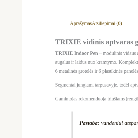
Aprašymas
Atsiliepimai (0)
TRIXIE vidinis aptvaras g
TRIXIE Indoor Pen
– modulinis vidaus a
augalus ir laidus nuo kramtymo. Komplek
6 metalinės grotelės ir 6 plastikinės panelė
Segmentai jungiami tarpusavyje, todėl apt
Gamintojas rekomenduoja triušiams įrengt
Pastaba:
vandeniui atspar