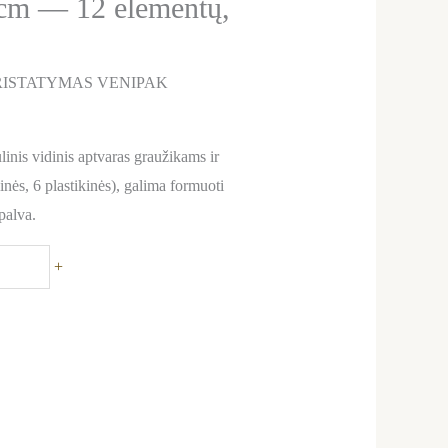
 cm — 12 elementų,
ISTATYMAS VENIPAK
is vidinis aptvaras graužikams ir
inės, 6 plastikinės), galima formuoti
spalva.
+