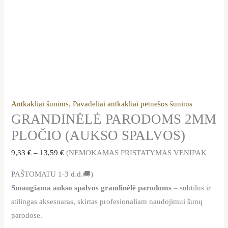
Antkakliai šunims
,
Pavadėliai antkakliai petnešos šunims
GRANDINĖLĖ PARODOMS 2MM
PLOČIO (AUKSO SPALVOS)
9,33
€
–
13,59
€
(NEMOKAMAS PRISTATYMAS VENIPAK
PAŠTOMATU 1-3 d.d.🚚)
Smaugiama aukso spalvos grandinėlė parodoms
– subtilus ir
stilingas aksesuaras, skirtas profesionaliam naudojimui šunų
parodose.