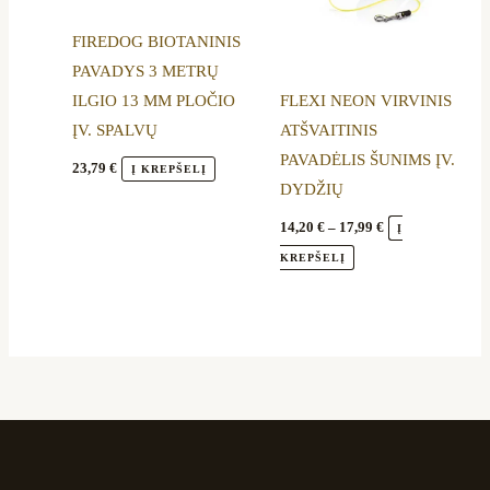
options
options
FIREDOG BIOTANINIS
may
may
PAVADYS 3 METRŲ
be
be
ILGIO 13 MM PLOČIO
FLEXI NEON VIRVINIS
chosen
chosen
ĮV. SPALVŲ
ATŠVAITINIS
on
on
PAVADĖLIS ŠUNIMS ĮV.
the
the
23,79
€
Į KREPŠELĮ
DYDŽIŲ
product
product
page
page
14,20
€
–
17,99
€
Į
KREPŠELĮ