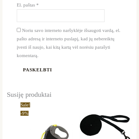
El. paštas
*
Noriu savo interneto naršyklėje išsaugoti vardą, el.
pašto adresą ir interneto puslapį, kad jų nebereiktų
įvesti iš naujo, kai kitą kartą vėl norėsiu parašyti
komentarą.
Susiję produktai
Original
Current
Price
This
Sale!
price
price
range:
product
-9%
was:
is:
19,99 €
65,79 €.
59,99 €.
through
has
26,99 €
multiple
variants.