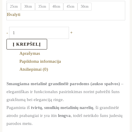
25cm
30cm
35cm
40cm
45cm
50cm
Išvalyti
-
+
Į KREPŠELĮ
Aprašymas
Papildoma informacija
Atsiliepimai (0)
Smaugiama metalinė grandinėlė parodoms (aukso spalvos)
–
elegantiškas ir funkcionalus pasirinkimas norint pabrėžti šuns
grakštumą bei eleganciją ringe.
Pagaminta iš
tvirtų, smulkių metalinių narelių
, ši grandinėlė
atrodo prabangiai ir yra itin
lengva
, todėl netrikdo šuns judesių
parodos metu.