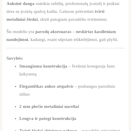
Auksinė danga
suteikia subtilų, profesionalų įvaizdį ir puikiai
dera su įvairių spalvų kailiu. Galuose pritvirtinti
tvirti
metaliniai žiedai
, skirti patogiam pavadėlio tvirtinimui.
Šis modelis yra
parodų aksesuaras
–
neskirtas kasdieniam
naudojimui
, kadangi, esant stipriam trūktelėjimui, gali plyšti.
Savybės:
Smaugiama konstrukcija
– švelniai koreguoja šuns
laikyseną
Elegantiškas aukso atspalvis
– prabangus parodinis
stilius
2 mm pločio metaliniai nareliai
Lengva ir patogi konstrukcija
Tvirti žiedai abiejuose galuose
– pavadėlio prisegimui