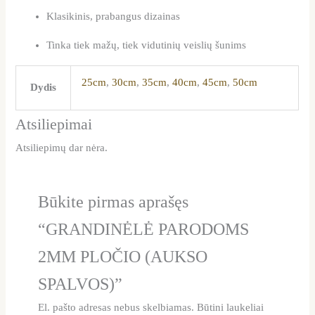
Klasikinis, prabangus dizainas
Tinka tiek mažų, tiek vidutinių veislių šunims
25cm
,
30cm
,
35cm
,
40cm
,
45cm
,
50cm
Dydis
Atsiliepimai
Atsiliepimų dar nėra.
Būkite pirmas aprašęs
“GRANDINĖLĖ PARODOMS
2MM PLOČIO (AUKSO
SPALVOS)”
El. pašto adresas nebus skelbiamas.
Būtini laukeliai