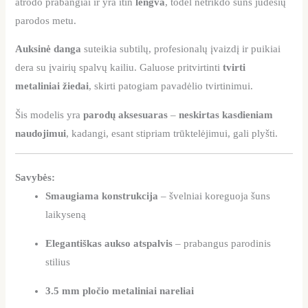
atrodo prabangiai ir yra itin
lengva
, todėl netrikdo šuns judesių
parodos metu.
Auksinė danga
suteikia subtilų, profesionalų įvaizdį ir puikiai
dera su įvairių spalvų kailiu. Galuose pritvirtinti
tvirti
metaliniai žiedai
, skirti patogiam pavadėlio tvirtinimui.
Šis modelis yra
parodų aksesuaras
–
neskirtas kasdieniam
naudojimui
, kadangi, esant stipriam trūktelėjimui, gali plyšti.
Savybės:
Smaugiama konstrukcija
– švelniai koreguoja šuns
laikyseną
Elegantiškas aukso atspalvis
– prabangus parodinis
stilius
3.5 mm pločio metaliniai nareliai