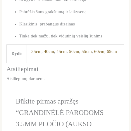
Pabrėžia šuns grakštumą ir laikyseną
Klasikinis, prabangus dizainas
Tinka tiek mažų, tiek vidutinių veislių šunims
35cm
,
40cm
,
45cm
,
50cm
,
55cm
,
60cm
,
65cm
Dydis
Atsiliepimai
Atsiliepimų dar nėra.
Būkite pirmas aprašęs
“GRANDINĖLĖ PARODOMS
3.5MM PLOČIO (AUKSO