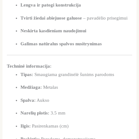
Lengva ir patogi konstrukcija
Tvirti žiedai abiejuose galuose
– pavadėlio prisegimui
Neskirta kasdieniam naudojimui
Galimas natūralus spalvos nusitrynimas
Techninė informacija:
Tipas:
Smaugiama grandinėlė šunims parodoms
Medžiaga:
Metalas
Spalva:
Aukso
Narelių plotis:
3.5 mm
Ilgis:
Pasirenkamas (cm)
Paskirtis:
Parodoms, demonstracijoms