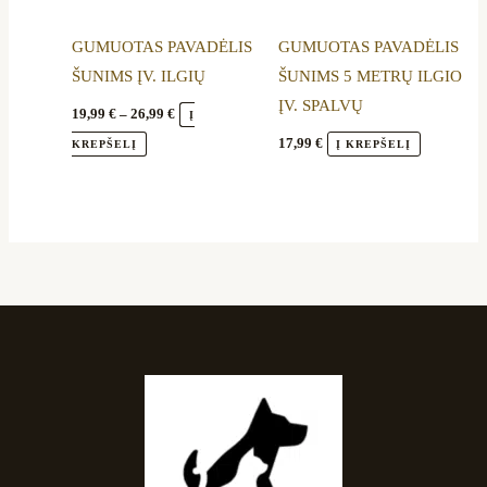
options
options
GUMUOTAS PAVADĖLIS
GUMUOTAS PAVADĖLIS
may
may
ŠUNIMS ĮV. ILGIŲ
ŠUNIMS 5 METRŲ ILGIO
be
be
ĮV. SPALVŲ
chosen
chosen
19,99
€
–
26,99
€
Į
on
on
17,99
€
KREPŠELĮ
Į KREPŠELĮ
the
the
product
product
page
page