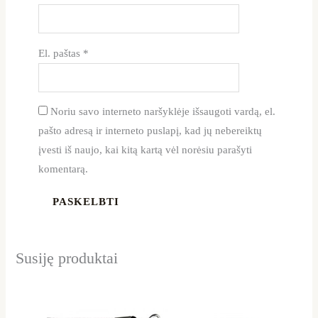
El. paštas
*
Noriu savo interneto naršyklėje išsaugoti vardą, el.
pašto adresą ir interneto puslapį, kad jų nebereiktų
įvesti iš naujo, kai kitą kartą vėl norėsiu parašyti
komentarą.
Susiję produktai
Price
This
This
range:
product
product
14,29 €
through