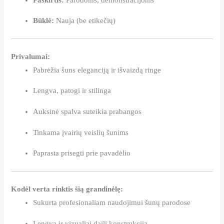
Būklė:
Nauja (be etikečių)
Privalumai:
Pabrėžia šuns eleganciją ir išvaizdą ringe
Lengva, patogi ir stilinga
Auksinė spalva suteikia prabangos
Tinkama įvairių veislių šunims
Paprasta prisegti prie pavadėlio
Kodėl verta rinktis šią grandinėlę:
Sukurta profesionaliam naudojimui šunų parodose
Lengva ir vizualiai daili konstrukcija