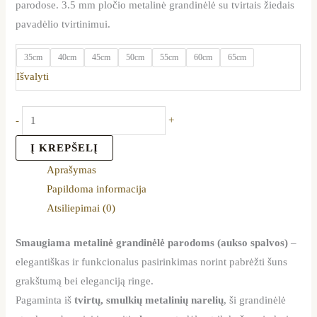
parodose. 3.5 mm pločio metalinė grandinėlė su tvirtais žiedais
pavadėlio tvirtinimui.
35cm
40cm
45cm
50cm
55cm
60cm
65cm
Išvalyti
-
+
Į KREPŠELĮ
Aprašymas
Papildoma informacija
Atsiliepimai (0)
Smaugiama metalinė grandinėlė parodoms (aukso spalvos)
–
elegantiškas ir funkcionalus pasirinkimas norint pabrėžti šuns
grakštumą bei eleganciją ringe.
Pagaminta iš
tvirtų, smulkių metalinių narelių
, ši grandinėlė