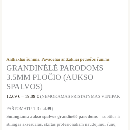
Antkakliai šunims
,
Pavadėliai antkakliai petnešos šunims
GRANDINĖLĖ PARODOMS
3.5MM PLOČIO (AUKSO
SPALVOS)
12,69
€
–
19,89
€
(NEMOKAMAS PRISTATYMAS VENIPAK
PAŠTOMATU 1-3 d.d.🚚)
Smaugiama aukso spalvos grandinėlė parodoms
– subtilus ir
stilingas aksesuaras, skirtas profesionaliam naudojimui šunų