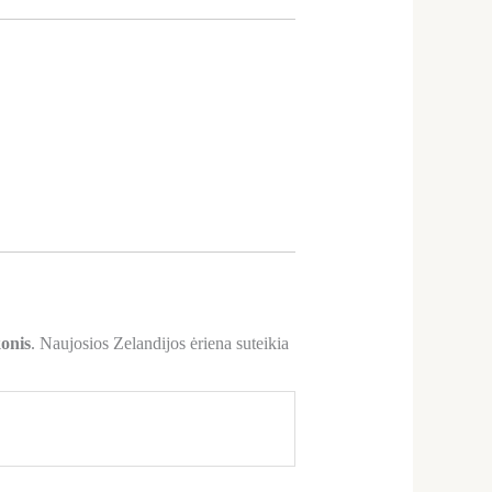
konis
. Naujosios Zelandijos ėriena suteikia