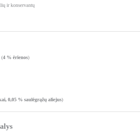
klių ir konservantų
 (
4 % ėrienos
)
ai, 0,05 % saulėgrąžų aliejus
)
alys