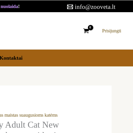
13,29 €
info@zooveta.lt
€ nuolaida
!
through
20,99 €
Prisijungti
Kontaktai
as maistas suaugusioms katėms
y Adult Cat New