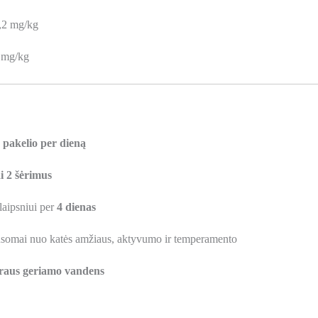
,2 mg/kg
5 mg/kg
5 pakelio per dieną
i 2 šėrimus
laipsniui per
4 dienas
lausomai nuo katės amžiaus, aktyvumo ir temperamento
raus geriamo vandens