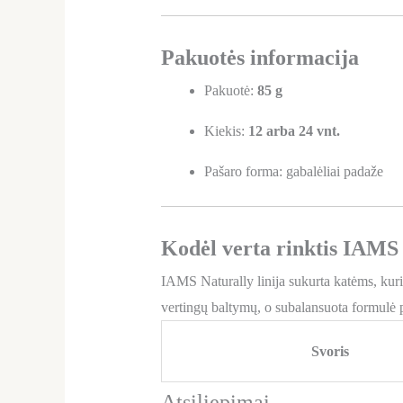
Pakuotės informacija
Pakuotė:
85 g
Kiekis:
12 arba 24 vnt.
Pašaro forma: gabalėliai padaže
Kodėl verta rinktis IAMS
IAMS Naturally linija sukurta katėms, kur
vertingų baltymų, o subalansuota formulė p
Svoris
Atsiliepimai